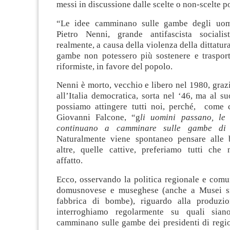
messi in discussione dalle scelte o non-scelte po
“Le idee camminano sulle gambe degli uom
Pietro Nenni, grande antifascista socialis
realmente, a causa della violenza della dittatur
gambe non potessero più sostenere e trasport
riformiste, in favore del popolo.
Nenni è morto, vecchio e libero nel 1980, graz
all’Italia democratica, sorta nel ‘46, ma al 
possiamo attingere tutti noi, perché, come 
Giovanni Falcone, “g
li uomini passano, le
continuano a camminare sulle gambe di 
Naturalmente viene spontaneo pensare alle 
altre, quelle cattive, preferiamo tutti ch
affatto.
Ecco, osservando la politica regionale e comun
domusnovese e museghese (anche a Musei si 
fabbrica di bombe), riguardo alla produzio
interroghiamo regolarmente su quali sia
camminano sulle gambe dei presidenti di regio