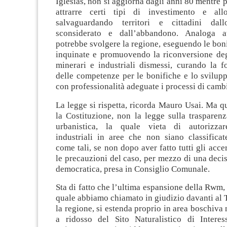
Iglesias, non si aggiorna dagli anni 80 mentre 
attrarre certi tipi di investimento e allo
salvaguardando territori e cittadini dall
sconsiderato e dall’abbandono. Analoga att
potrebbe svolgere la regione, eseguendo le boni
inquinate e promuovendo la riconversione deg
minerari e industriali dismessi, curando la f
delle competenze per le bonifiche e lo svilup
con professionalità adeguate i processi di cam
La legge si rispetta, ricorda Mauro Usai. Ma 
la Costituzione, non la legge sulla trasparen
urbanistica, la quale vieta di autorizzar
industriali in aree che non siano classificat
come tali, se non dopo aver fatto tutti gli acce
le precauzioni del caso, per mezzo di una deci
democratica, presa in Consiglio Comunale.
Sta di fatto che l’ultima espansione della Rwm, 
quale abbiamo chiamato in giudizio davanti al
la regione, si estenda proprio in area boschiva 
a ridosso del Sito Naturalistico di Intere