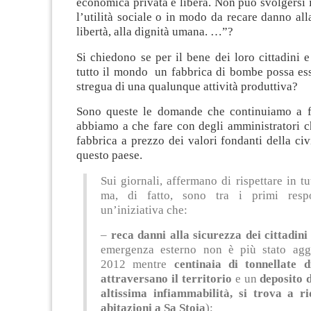
economica privata è libera. Non può svolgersi 
l’utilità sociale o in modo da recare danno alla
libertà, alla dignità umana. …”?
Si chiedono se per il bene dei loro cittadini e 
tutto il mondo un fabbrica di bombe possa esse
stregua di una qualunque attività produttiva?
Sono queste le domande che continuiamo a f
abbiamo a che fare con degli amministratori c
fabbrica a prezzo dei valori fondanti della civi
questo paese.
Sui giornali, affermano di rispettare in tu
ma, di fatto, sono tra i primi respo
un’iniziativa che:
–
reca danni alla sicurezza dei cittadini
emergenza esterno non è più stato agg
2012 mentre
centinaia di tonnellate d
attraversano il territorio
e un
deposito d
altissima infiammabilità, si trova a ri
abitazioni a Sa Stoia
);