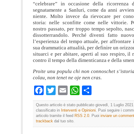
“celebrare” in occasione della ricorrenza 
segnatamente a Sanluri, come da anni avvien
niente. Molto invece da rievocare per cono
storia: nelle sconfitte come nelle vittorie. 
nostro passato, per troppo tempo sepolto, nas
dissotterrandolo. Perché diventi fatto nuov
l’esperienza del tempo attuale, per affrontare i
sua drammatica attualità, per definire un orizzo
situarci e per abitare, aperti al suo respiro, i
contro il tempo della dimenticanza e della sme
Proite unu populu chi non connoschet s’istori
colau, non tenet ne oje nen cras.
Facebook
Twitter
Email
WhatsApp
Condividi
Questo articolo è stato pubblicato giovedì, 1 Luglio 2021
classificato in
Interventi e Opinioni
. Puoi seguire i comm
articolo tramite il feed
RSS 2.0
. Puoi
inviare un commen
trackback
dal tuo sito.