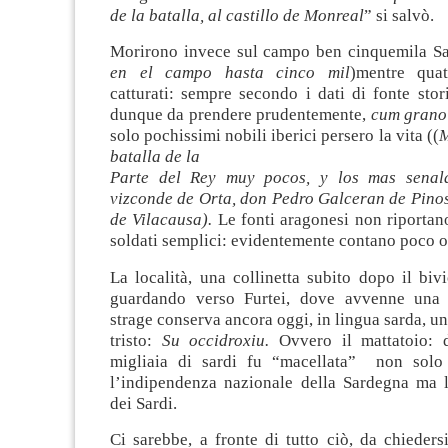
de la batalla, al castillo de Monreal
” si salvò.
Morirono invece sul campo ben cinquemila Sa
en el campo hasta cinco mil
)mentre quat
catturati: sempre secondo i dati di fonte sto
dunque da prendere prudentemente,
cum grano 
solo pochissimi nobili iberici persero la vita ((
M
batalla de la
Parte del Rey muy pocos, y los mas senala
vizconde de Orta, don Pedro Galceran de Pinos
de Vilacausa).
Le fonti aragonesi non riportan
soldati semplici: evidentemente contano poco o,
La località, una collinetta subito dopo il biv
guardando verso Furtei, dove avvenne una 
strage conserva ancora oggi, in lingua sarda, un
tristo:
Su occidroxiu.
Ovvero il mattatoio: 
migliaia di sardi fu “macellata” non solo 
l’indipendenza nazionale della Sardegna ma la
dei Sardi.
Ci sarebbe, a fronte di tutto ciò, da chieders