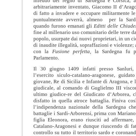
infeudò del regno di Sardegna e Corsica, a
arbitrariamente inventato, Giacomo II d’Arago
di fatto a invadere e occupare militarmente le
puntualmente avverrà, almeno per la Sard
quando furono emanati gli
Editti delle Chiud
fine al millenario uso comunitario delle terre da 
popolo, usurpate dai nuovi proprietari, in un ci
di inaudite illegalità, sopraffazioni e violenze
con la
Fusione perfetta,
la Sardegna fu p
Parlamento.
Il 30 giugno 1409 infatti presso Sanluri, 
l’esercito siculo-catalano-aragonese, guidat
giovane, Re di Sicilia e Infante di Aragona, e l
giudicale, al comando di Guglielmo III visco
ultimo giudice-re del Giudicato d’Arborea, c
disfatto in quella atroce battaglia. Finiva cos
l’indipendenza nazionale della Sardegna ch
battaglie i Sardi-Arborensi, prima con Mariano
figlia Eleonora, erano riusciti ad affermare,
Catalano-Aragonesi e dunque riuscendo di fatt
controllo su tutto il territorio sardo e coronan