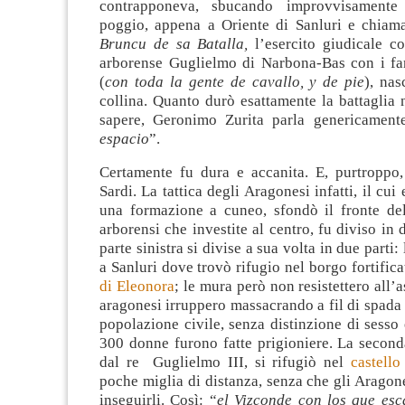
contrapponeva, sbucando improvvisamente
poggio, appena a Oriente di Sanluri e chiam
Bruncu de sa Batalla,
l’esercito giudicale c
arborense Guglielmo di Narbona-Bas con i fant
(
con toda la gente de cavallo, y de pie
), nas
collina. Quanto durò esattamente la battaglia 
sapere, Geronimo Zurita parla genericament
espacio
”.
Certamente fu dura e accanita. E, purtroppo,
Sardi. La tattica degli Aragonesi infatti, il cui
una formazione a cuneo, sfondò il fronte del
arborensi che investite al centro, fu diviso in 
parte sinistra si divise a sua volta in due parti:
a Sanluri dove trovò rifugio nel borgo fortific
di Eleonora
; le mura però non resistettero all’a
aragonesi irruppero massacrando a fil di spada 
popolazione civile, senza distinzione di sesso 
300 donne furono fatte prigioniere. La second
dal re Guglielmo III, si rifugiò nel
castell
poche miglia di distanza, senza che gli Aragone
inseguirli. Così: “
el Vizconde con los que es