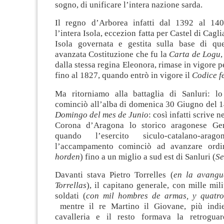
sogno, di unificare l’intera nazione sarda.
Il regno d’Arborea infatti dal 1392 al 14
l’intera Isola, eccezion fatta per Castel di Cagli
Isola governata e gestita sulla base di qu
avanzata Costituzione che fu la
Carta de Logu
dalla stessa regina Eleonora, rimase in vigore p
fino al 1827, quando entrò in vigore il
Codice f
Ma ritorniamo alla battaglia di Sanluri: lo
cominciò all’alba di domenica 30 Giugno del 1
Domingo del mes de Junio
: così infatti scrive n
Corona d’Aragona lo storico aragonese Ger
quando l’esercito siculo-catalano-arago
l’accampamento cominciò ad avanzare ordi
horden
) fino a un miglio a sud est di Sanluri (
Se
Davanti stava Pietro Torrelles (
en la avangu
Torrellas
), il capitano generale, con mille mili
soldati (
con mil hombres de armas, y quatro
mentre il re Martino il Giovane, più indie
cavalleria e il resto formava la retroguar