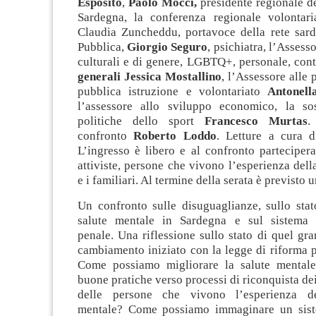
Esposito
,
Paolo Mocci,
presidente regionale 
Sardegna, la conferenza regionale volontaria
Claudia Zuncheddu, portavoce della rete sard
Pubblica,
Giorgio Seguro
, psichiatra, l’Assesso
culturali e di genere, LGBTQ+, personale, cont
generali Jessica Mostallino
, l’Assessore alle p
pubblica istruzione e volontariato
Antonell
l’assessore allo sviluppo economico, la sos
politiche dello sport
Francesco Murtas
.
confronto
Roberto Loddo
. Letture a cura 
L’ingresso è libero e al confronto partecipera
attiviste, persone che vivono l’esperienza dell
e i familiari. Al termine della serata è previsto u
Un confronto sulle disuguaglianze, sullo stat
salute mentale in Sardegna e sul sistema d
penale. Una riflessione sullo stato di quel gr
cambiamento iniziato con la legge di riforma p
Come possiamo migliorare la salute mentale
buone pratiche verso processi di riconquista dei 
delle persone che vivono l’esperienza de
mentale? Come possiamo immaginare un sist