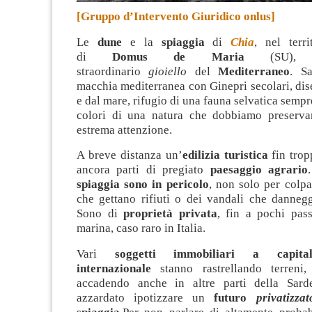
[Gruppo d’Intervento Giuridico onlus]
Le
dune
e la
spiaggia
di
Chia
, nel terr
di
Domus de Maria
(SU), 
straordinario
gioiello
del
Mediterraneo
. Sa
macchia mediterranea con Ginepri secolari, dis
e dal mare, rifugio di una fauna selvatica sempre
colori di una natura che dobbiamo preserva
estrema attenzione.
A breve distanza un’
edilizia turistica
fin trop
ancora parti di pregiato
paesaggio agrario
spiaggia sono in pericolo
, non solo per colp
che gettano rifiuti o dei vandali che dannegg
Sono di
proprietà privata
, fin a pochi pass
marina, caso raro in Italia.
Vari
soggetti immobiliari a capi
internazionale
stanno rastrellando terreni
accadendo anche in altre parti della Sar
azzardato ipotizzare un
futuro
privatizz