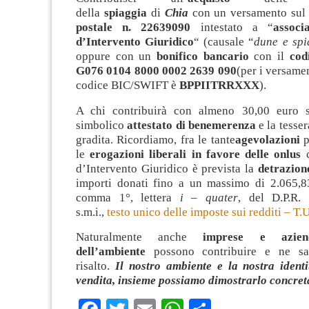
della
spiaggia
di
Chia
con un versamento su
postale n. 22639090
intestato a “
associ
d’Intervento Giuridico
“ (causale “
dune e spi
oppure con un
bonifico bancario
con il
cod
G076 0104 8000 0002 2639 090
(per i versamen
codice BIC/SWIFT è
BPPIITRRXXX
).
A chi contribuirà con almeno 30,00 euro s
simbolico
attestato di benemerenza
e la tesser
gradita. Ricordiamo, fra le tante
agevolazioni
p
le
erogazioni liberali in favore delle onlus
c
d’Intervento Giuridico è prevista la
detrazio
importi donati fino a un massimo di 2.065,83
comma 1°, lettera
i – quater
, del D.P.R.
s.m.i.,
testo unico delle imposte sui redditi – T.U
Naturalmente anche
imprese e aziend
dell’ambiente
possono contribuire e ne sa
risalto.
Il nostro ambiente e la nostra ident
vendita, insieme possiamo dimostrarlo concre