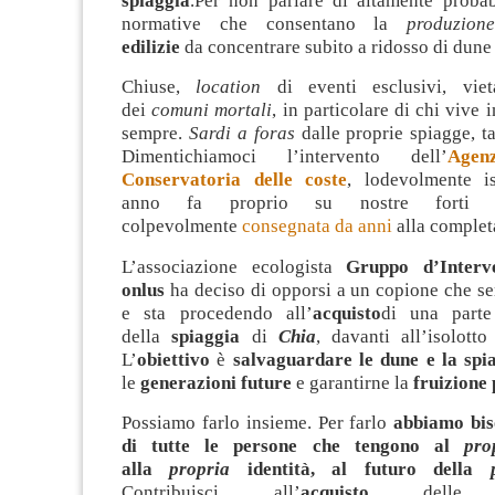
spiaggia
.Per non parlare di altamente probab
normative che consentano la
produzion
edilizie
da concentrare subito a ridosso di dune 
Chiuse,
location
di eventi esclusivi, vieta
dei
comuni mortali
, in particolare di chi vive 
sempre.
Sardi a foras
dalle proprie spiagge, ta
Dimentichiamoci l’intervento dell’
Age
Conservatoria delle coste
, lodevolmente is
anno fa proprio su nostre forti r
colpevolmente
consegnata da anni
alla completa
L’associazione ecologista
Gruppo d’Interv
onlus
ha deciso di opporsi a un copione che se
e sta procedendo all’
acquisto
di una part
della
spiaggia
di
Chia
, davanti all’isolott
L’
obiettivo
è
salvaguardare le dune e la spi
le
generazioni future
e garantirne la
fruizione
Possiamo farlo insieme. Per farlo
abbiamo bis
di tutte le persone che tengono al
pro
alla
propria
identità, al futuro della
Contribuisci all’
acquisto
dell