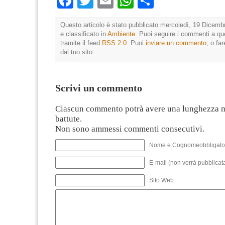
Facebook
Twitter
Email
WhatsApp
Condividi
Questo articolo è stato pubblicato mercoledì, 19 Dicemb
e classificato in
Ambiente
. Puoi seguire i commenti a que
tramite il feed
RSS 2.0
. Puoi
inviare un commento
, o fa
dal tuo sito.
Scrivi un commento
Ciascun commento potrà avere una lunghezza 
battute.
Non sono ammessi commenti consecutivi.
Nome e Cognomeobbligato
E-mail (non verrà pubblicata
Sito Web