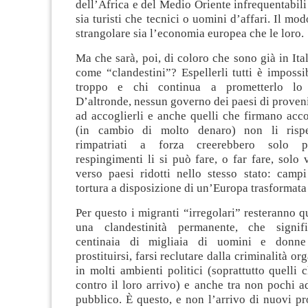
dell’Africa e del Medio Oriente infrequentabili 
sia turisti che tecnici o uomini d’affari. Il mo
strangolare sia l’economia europea che le loro.
Ma che sarà, poi, di coloro che sono già in Ital
come “clandestini”? Espellerli tutti è impossi
troppo e chi continua a prometterlo lo 
D’altronde, nessun governo dei paesi di proven
ad accoglierli e anche quelli che firmano acco
(in cambio di molto denaro) non li rispe
rimpatriati a forza creerebbero solo p
respingimenti li si può fare, o far fare, solo 
verso paesi ridotti nello stesso stato: campi
tortura a disposizione di un’Europa trasformata 
Per questo i migranti “irregolari” resteranno q
una clandestinità permanente, che signifi
centinaia di migliaia di uomini e donne
prostituirsi, farsi reclutare dalla criminalità or
in molti ambienti politici (soprattutto quelli c
contro il loro arrivo) e anche tra non pochi ad
pubblico. È questo, e non l’arrivo di nuovi pr