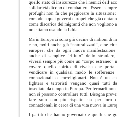
quello stato di insicurezza che i nemici dell’ac
solidarietà dicono di combattere. Essere sempre 
profughi non fa che peggiorare la situazione;
comodo a quei governi europei che già contano d
come discarica dei migranti che non vogliono 
noi stiamo usando la Libia.
Ma in Europa ci sono già decine di milioni di im
e no, molti anche già “naturalizzati”, cioè citt
europee, che da ogni nuova manifestazione 
anche di semplice “rifiuto” dello straniero,
viversi sempre più come un “corpo estraneo” ne
covare quello spirito di rivalsa che porta
vendicare in qualsiasi modo le sofferenze i
connazionali o correligionari. Non è un ca
fighters e terroristi vengano quasi tutti 
insediate da tempo in Europa. Per fermarli non b
non si possono controllare tutti. Bisogna preven
fare solo con più rispetto sia per loro 
connazionali in cerca di una vita nuova in Euro
I partiti che hanno governato e quelli che g