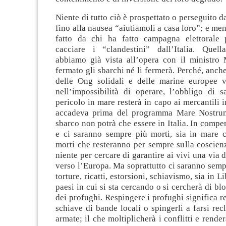
Niente di tutto ciò è prospettato o perseguito d
fino alla nausea “aiutiamoli a casa loro”; e me
fatto da chi ha fatto campagna elettorale 
cacciare i “clandestini” dall’Italia. Quell
abbiamo già vista all’opera con il ministro 
fermato gli sbarchi né li fermerà. Perché, anche
delle Ong solidali e delle marine europee 
nell’impossibilità di operare, l’obbligo di s
pericolo in mare resterà in capo ai mercantili i
accadeva prima del programma Mare Nostrum;
sbarco non potrà che essere in Italia. In compen
e ci saranno sempre più morti, sia in mare c
morti che resteranno per sempre sulla coscien
niente per cercare di garantire ai vivi una via d
verso l’Europa. Ma soprattutto ci saranno semp
torture, ricatti, estorsioni, schiavismo, sia in Li
paesi in cui si sta cercando o si cercherà di blo
dei profughi. Respingere i profughi significa re
schiave di bande locali o spingerli a farsi recl
armate; il che moltiplicherà i conflitti e renderà 