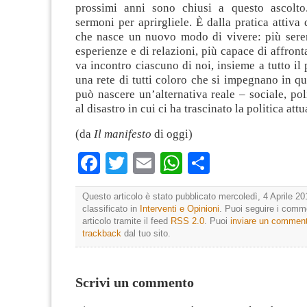
prossimi anni sono chiusi a questo ascolto
sermoni per aprirgliele. È dalla pratica attiva 
che nasce un nuovo modo di vivere: più seren
esperienze e di relazioni, più capace di affronta
va incontro ciascuno di noi, insieme a tutto il 
una rete di tutti coloro che si impegnano in 
può nascere un’alternativa reale – sociale, poli
al disastro in cui ci ha trascinato la politica attu
(da
Il manifesto
di oggi)
Facebook
Twitter
Email
WhatsApp
Condividi
Questo articolo è stato pubblicato mercoledì, 4 Aprile 20
classificato in
Interventi e Opinioni
. Puoi seguire i comm
articolo tramite il feed
RSS 2.0
. Puoi
inviare un commen
trackback
dal tuo sito.
Scrivi un commento