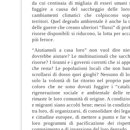
da cui centinaia di migliaia di esseri umani 
fuggire a causa del saccheggio delle loro
cambiamenti climatici che colpiscono sopr
territori. Quel degrado ambientale è anche la 
delle guerre che creano ulteriori “flussi” di pr
risorse disponibili si riducono, la lotta per acc
più feroce.
“Aiutiamoli a casa loro” non vuol dire nie
dovrebbe aiutare? Le multinazionali che sacch
risorse? I tiranni e i governi corrotti che si ap
che resta? Le popolazioni locali che non han
scrollarsi di dosso quei gioghi? Nessuno di l
solo la volontà di far ritorno nel proprio pa
coloro che ne sono dovuti fuggire i “catali
rigenerazione sociale e ambientale delle t
rimaste le loro comunità di origine. A condizi
e migranti siano accolti bene; messi in condizio
tra loro, di organizzarsi, di consolidare dei leg
e cittadine europee, di mettere a punto e far 
loro programmi di pacificazione dei rispet
contenimento e di inversione del loro degrado.