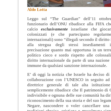
Aldo Lotta
Leggo sul “The Guardian” dell’11 ottobr
funzionario dell’ONU ribadisce alla FIFA ch
calcio
esclusivamente
israeliane che giocan
colonizzati (e che partecipano regolarm
internazionali) sono “illegali secondo il diritto
alla stregua degli stessi insediamenti is
precisazione quanto mai opportuna in un terr
politico cieco e sordo rispetto alle colossal
diritto internazionale da parte di una nazione
immune da qualsiasi sanzione internazionale.
E’ di oggi la notizia che Israele ha deciso di
collaborazione con l’UNESCO in seguito ad 
direttrice generale di tale alta istituzion
semplicemente ribadisce che Il patrimonio di
indivisibile e ognuna delle sue comunità ha diri
riconoscimento della sua storia e del suo legam
Negare, nascondere o voler cancellare una 
tradizioni ebraica, cristiana o musulmana sign