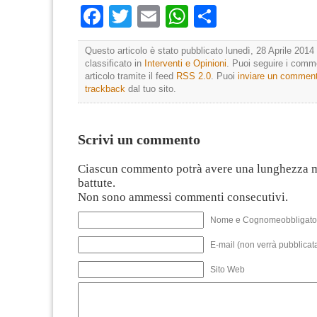
Facebook
Twitter
Email
WhatsApp
Condividi
Questo articolo è stato pubblicato lunedì, 28 Aprile 2014 
classificato in
Interventi e Opinioni
. Puoi seguire i comm
articolo tramite il feed
RSS 2.0
. Puoi
inviare un commen
trackback
dal tuo sito.
Scrivi un commento
Ciascun commento potrà avere una lunghezza 
battute.
Non sono ammessi commenti consecutivi.
Nome e Cognomeobbligato
E-mail (non verrà pubblicata
Sito Web