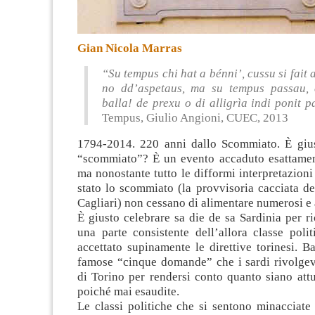
Gian Nicola Marras
“Su tempus chi hat a bénni’, cussu si fait a
no dd’aspetaus, ma su tempus passau,
balla! de prexu o di alligrìa indi ponit
Tempus, Giulio Angioni, CUEC, 2013
1794-2014. 220 anni dallo Scommiato. È gius
“scommiato”? È un evento accaduto esattamen
ma nonostante tutto le difformi interpretazioni
stato lo scommiato (la provvisoria cacciata d
Cagliari) non cessano di alimentare numerosi e a
È giusto celebrare sa die de sa Sardinia per r
una parte consistente dell’allora classe poli
accettato supinamente le direttive torinesi. Ba
famose “cinque domande” che i sardi rivolge
di Torino per rendersi conto quanto siano att
poiché mai esaudite.
Le classi politiche che si sentono minacciate