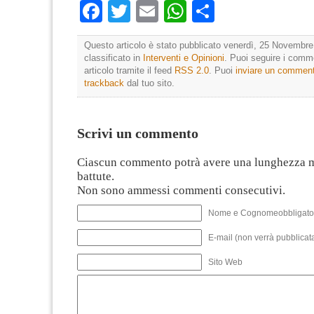
Facebook
Twitter
Email
WhatsApp
Condividi
Questo articolo è stato pubblicato venerdì, 25 Novembre
classificato in
Interventi e Opinioni
. Puoi seguire i comm
articolo tramite il feed
RSS 2.0
. Puoi
inviare un commen
trackback
dal tuo sito.
Scrivi un commento
Ciascun commento potrà avere una lunghezza 
battute.
Non sono ammessi commenti consecutivi.
Nome e Cognomeobbligato
E-mail (non verrà pubblicata
Sito Web