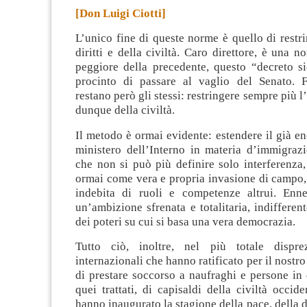
[Don Luigi Ciotti]
L’unico fine di queste norme è quello di restri
diritti e della civiltà. Caro direttore, è una n
peggiore della precedente, questo “decreto si
procinto di passare al vaglio del Senato
. 
restano però gli stessi: restringere sempre più l’a
dunque della civiltà.
Il metodo è ormai evidente: estendere il già e
ministero dell’Interno in materia d’immigrazi
che non si può più definire solo interferenza
ormai come vera e propria invasione di campo,
indebita di ruoli e competenze altrui. Enn
un’ambizione sfrenata e totalitaria, indifferent
dei poteri su cui si basa una vera democrazia.
Tutto ciò, inoltre, nel più totale disprez
internazionali che hanno ratificato per il nostr
di prestare soccorso a naufraghi e persone in di
quei trattati, di capisaldi della civiltà occide
hanno inaugurato la stagione della pace, della 