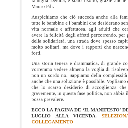
famiglia Deidda, è stato risolto, grazie anche
Mauro Pili.
Auspichiamo che ciò succeda anche alla fami
tutte le bambine e i bambini che desiderano s
vita normale e affettuosa, agli adulti che ce
avere la felicità degli affetti percorrendo, per 
della solidarietà, una strada dove spesso capit
molto solitari, ma dove i rapporti che nasco
forti.
Una storia tenera e drammatica, di grande co
vorremmo vedere almeno la voglia di risolvere
non un sordo no. Sappiamo della complessità 
anche che una soluzione è possibile. Vogliamo
che lo scarso desiderio di accoglienza che
gravemente, in questa fase politica, non abbia i
possa prevalere.
ECCO LA PAGINA DE ‘IL MANIFESTO’ DE
LUGLIO ALLA VICENDA.
SELEZION
COLLEGAMENTO