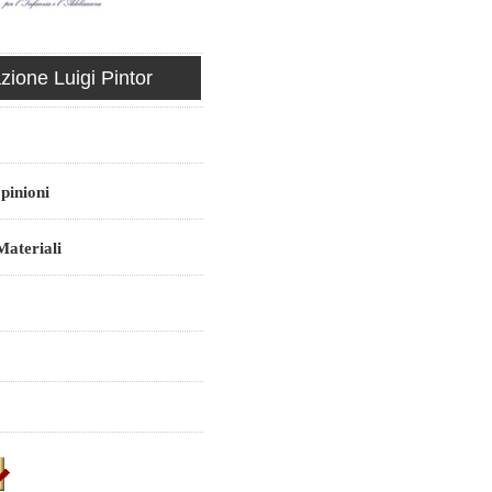
ione Luigi Pintor
pinioni
ateriali