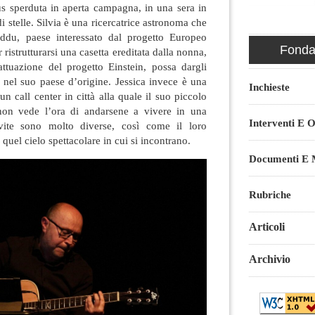
us sperduta in aperta campagna, in una sera in
di stelle. Silvia è una ricercatrice astronoma che
eddu, paese interessato dal progetto Europeo
Fondaz
ristrutturarsi una casetta ereditata dalla nonna,
attuazione del progetto Einstein, possa dargli
e nel suo paese d’origine. Jessica invece è una
Inchieste
un call center in città alla quale il suo piccolo
 non vede l’ora di andarsene a vivere in una
Interventi E O
vite sono molto diverse, così come il loro
 quel cielo spettacolare in cui si incontrano.
Documenti E M
Rubriche
Articoli
Archivio