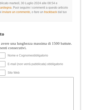
blicato martedì, 30 Luglio 2024 alle 08:54 e
 Sardegna
. Puoi seguire i commenti a questo articolo
oi
inviare un commento
, o fare un
trackback
dal tuo
to
avere una lunghezza massima di 1500 battute.
nti consecutivi.
Nome e Cognomeobbligatorio
E-mail (non verrà pubblicata) obbligatorio
Sito Web