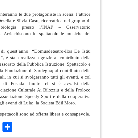
nteranno le due protagoniste in scena: l’attrice
Orzella e Silvia Casu, ricercatrice nel gruppo di
obiologia presso l’INAF – Osservatorio
. Arricchiscono lo spettacolo le musiche del
 di quest’anno, “Domusdeteatro-Ilos De Istiu
 è stata realizzata grazie al contributo della
sorato della Pubblica Istruzione, Spettacolo e
lla Fondazione di Sardegna; al contributo delle
, in cui si svolgeranno tutti gli eventi, e col
o di Posada. Inoltre ci si è avvalsi della
ciazione Culturale Ai Bilozziu e della Proloco
’Associazione Speedy Sport e della cooperativa
li eventi di Lula; la Società Edil Moro.
i spettacoli sono ad offerta libera e consapevole.
k
r
ail
WhatsApp
Condividi