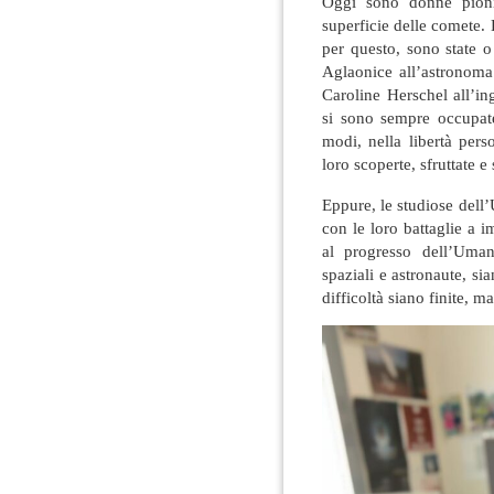
Oggi sono donne pioni
superficie delle comete. 
per questo, sono state 
Aglaonice all’astronoma
Caroline Herschel all’in
si sono sempre occupate 
modi, nella libertà pers
loro scoperte, sfruttate e
Eppure, le studiose dell’
con le loro battaglie a i
al progresso dell’Uman
spaziali e astronaute, s
difficoltà siano finite, m