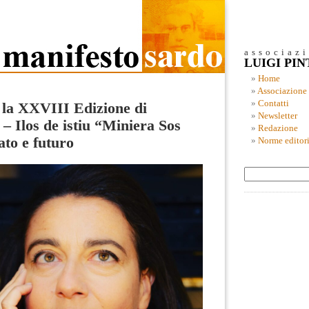
associaz
LUIGI PI
Home
Associazione
Contatti
 la XXVIII Edizione di
Newsletter
 Ilos de istiu “Miniera Sos
Redazione
ato e futuro
Norme editori