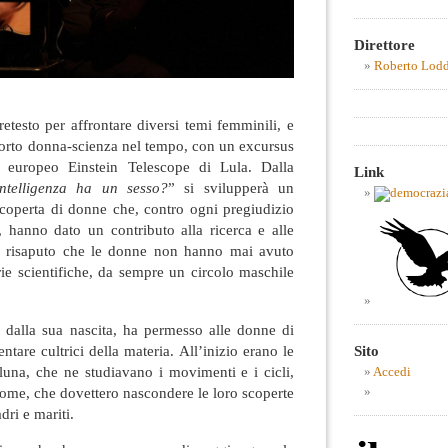
Direttore
Roberto Lod
pretesto per affrontare diversi temi femminili, e
apporto donna-scienza nel tempo, con un excursus
to europeo Einstein Telescope di Lula. Dalla
Link
intelligenza ha un sesso?
” si svilupperà un
scoperta di donne che, contro ogni pregiudizio
e, hanno dato un contributo alla ricerca e alle
 È risaputo che le donne non hanno mai avuto
ie scientifiche, da sempre un circolo maschile
n dalla sua nascita, ha permesso alle donne di
ntare cultrici della materia. All’inizio erano le
Sito
 luna, che ne studiavano i movimenti e i cicli,
Accedi
ome, che dovettero nascondere le loro scoperte
dri e mariti.