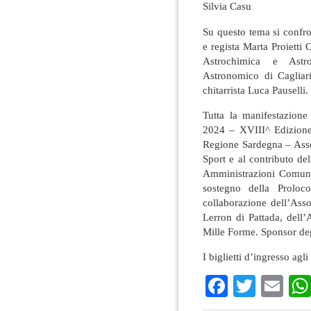
Silvia Casu
Su questo tema si confro
e regista Marta Proietti 
Astrochimica e Astr
Astronomico di Cagliari
chitarrista Luca Pauselli.
Tutta la manifestazione
2024 – XVIII^ Edizione”,
Regione Sardegna – Asses
Sport e al contributo de
Amministrazioni Comunali
sostegno della Proloc
collaborazione dell’Asso
Lerron di Pattada, dell
Mille Forme. Sponsor deg
I biglietti d’ingresso agl
Faceboo
Twitte
Em