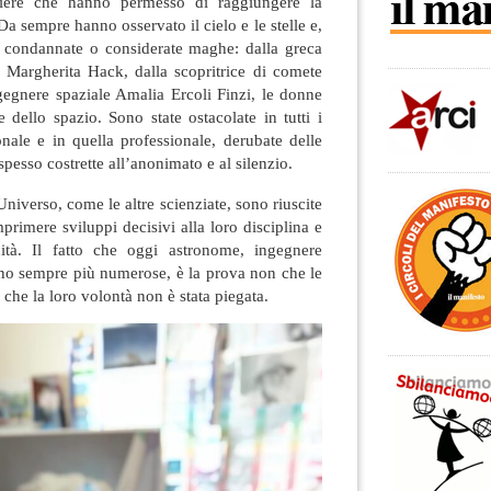
ere che hanno permesso di raggiungere la
Da sempre hanno osservato il cielo e le stelle e,
o condannate o considerate maghe: dalla greca
 Margherita Hack, dalla scopritrice di comete
gegnere spaziale Amalia Ercoli Finzi, le donne
dello spazio. Sono state ostacolate in tutti i
onale e in quella professionale, derubate delle
 spesso costrette all’anonimato e al silenzio.
Universo, come le altre scienziate, sono riuscite
mprimere sviluppi decisivi alla loro disciplina e
ità. Il fatto che oggi astronome, ingegnere
iano sempre più numerose, è la prova non che le
a che la loro volontà non è stata piegata.