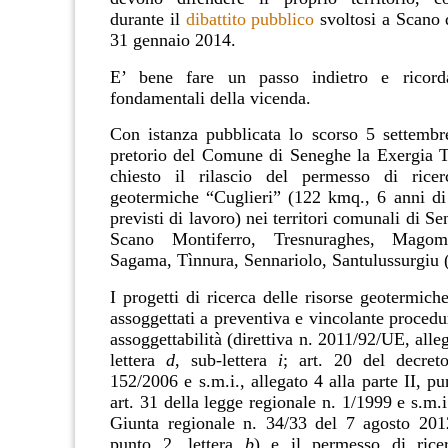
durante il
dibattito pubblico
svoltosi a Scano 
31 gennaio 2014.
E’ bene fare un passo indietro e ricorda
fondamentali della vicenda.
Con istanza pubblicata lo scorso 5 settembr
pretorio del Comune di Seneghe la Exergia To
chiesto il rilascio del permesso di ricer
geotermiche “Cuglieri” (122 kmq., 6 anni di
previsti di lavoro) nei territori comunali di Se
Scano Montiferro, Tresnuraghes, Magoma
Sagama, Tìnnura, Sennariolo, Santulussurgiu 
I progetti di ricerca delle risorse geotermic
assoggettati a preventiva e vincolante procedur
assoggettabilità (direttiva n. 2011/92/UE, alleg
lettera
d
, sub-lettera
i
; art. 20 del decreto
152/2006 e s.m.i., allegato 4 alla parte II, pu
art. 31 della legge regionale n. 1/1999 e s.m.i
Giunta regionale n. 34/33 del 7 agosto 201
punto 2, lettera
b
) e il permesso di ricer