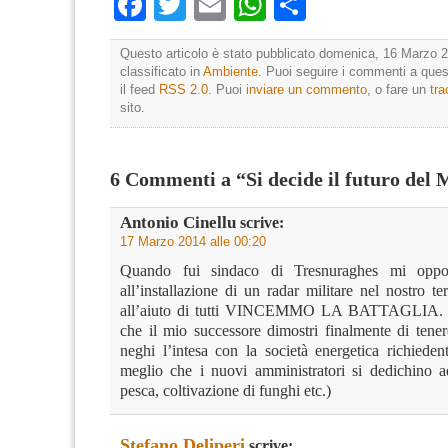
Facebook
Twitter
Email
WhatsApp
Condividi
Questo articolo è stato pubblicato domenica, 16 Marzo 2
classificato in
Ambiente
. Puoi seguire i commenti a quest
il feed
RSS 2.0
. Puoi
inviare un commento
, o fare un
tr
sito.
6 Commenti a “Si decide il futuro del 
Antonio Cinellu
scrive:
17 Marzo 2014 alle 00:20
Quando fui sindaco di Tresnuraghes mi oppo
all’installazione di un radar militare nel nostro ter
all’aiuto di tutti VINCEMMO LA BATTAGLIA. 
che il mio successore dimostri finalmente di tenere
neghi l’intesa con la società energetica richieden
meglio che i nuovi amministratori si dedichino ad
pesca, coltivazione di funghi etc.)
Stefano Deliperi
scrive: