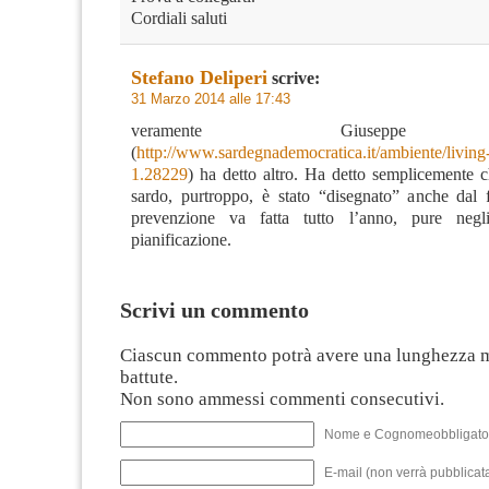
Cordiali saluti
Stefano Deliperi
scrive:
31 Marzo 2014 alle 17:43
veramente Giuseppe 
(
http://www.sardegnademocratica.it/ambiente/living-
1.28229
) ha detto altro. Ha detto semplicemente c
sardo, purtroppo, è stato “disegnato” anche dal
prevenzione va fatta tutto l’anno, pure negl
pianificazione.
Scrivi un commento
Ciascun commento potrà avere una lunghezza 
battute.
Non sono ammessi commenti consecutivi.
Nome e Cognomeobbligato
E-mail (non verrà pubblicata