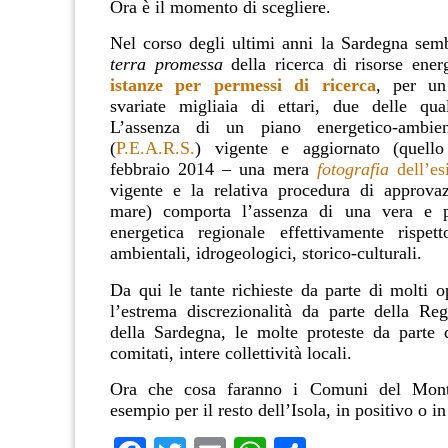
Ora è il momento di scegliere.
Nel corso degli ultimi anni la
Sardegna
sembr
terra promessa
della
ricerca di risorse ener
istanze per permessi di ricerca
, per un
svariate migliaia di ettari,
due
delle qu
L’assenza di un
piano energetico-ambien
(
P.E.A.R.S.
) vigente e aggiornato (quello
febbraio 2014 – una mera
fotografia
dell’esi
vigente e la relativa procedura di approva
mare) comporta l’assenza di una vera e 
energetica regionale
effettivamente rispett
ambientali, idrogeologici, storico-culturali.
Da qui le tante richieste da parte di molti op
l’estrema discrezionalità da parte della R
della Sardegna, le molte proteste da parte d
comitati, intere collettività locali.
Ora che cosa faranno i Comuni del Monti
esempio per il resto dell’Isola, in positivo o i