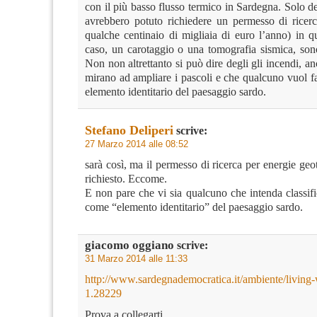
con il più basso flusso termico in Sardegna. Solo d
avrebbero potuto richiedere un permesso di ricerc
qualche centinaio di migliaia di euro l’anno) in qu
caso, un carotaggio o una tomografia sismica, son
Non non altrettanto si può dire degli gli incendi, an
mirano ad ampliare i pascoli e che qualcuno vuol f
elemento identitario del paesaggio sardo.
Stefano Deliperi
scrive:
27 Marzo 2014 alle 08:52
sarà così, ma il permesso di ricerca per energie geo
richiesto. Eccome.
E non pare che vi sia qualcuno che intenda classifi
come “elemento identitario” del paesaggio sardo.
giacomo oggiano
scrive:
31 Marzo 2014 alle 11:33
http://www.sardegnademocratica.it/ambiente/living-w
1.28229‎
Prova a collegarti.