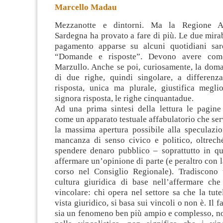
Marcello Madau
Mezzanotte e dintorni. Ma la Regione A
Sardegna ha provato a fare di più. Le due mira
pagamento apparse su alcuni quotidiani sar
“Domande e risposte”. Devono avere come
Marzullo.
Anche se poi, curiosamente, la doma
di due righe, quindi singolare, a differenza
risposta, unica ma plurale, giustifica meglio
signora risposta, le righe cinquantadue.
Ad una prima sintesi della lettura le pagine
come un apparato testuale affabulatorio che serv
la massima apertura possibile alla speculazio
mancanza di senso civico e politico, oltreché
spendere denaro pubblico – soprattutto in qu
affermare un’opinione di parte (e peraltro con l
corso nel Consiglio Regionale). Tradiscono
cultura giuridica di base nell’affermare che
vincolare: chi opera nel settore sa che la tute
vista giuridico, si basa sui vincoli o non è. Il fa
sia un fenomeno ben più ampio e complesso, n