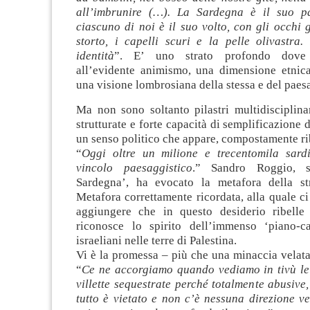
all’imbrunire (…). La Sardegna è il suo p
ciascuno di noi è il suo volto, con gli occhi 
storto, i capelli scuri e la pelle olivastra.
identità
”. E’ uno strato profondo dove 
all’evidente animismo, una dimensione etnica 
una visione lombrosiana della stessa e del paes
Ma non sono soltanto pilastri multidisciplinar
strutturate e forte capacità di semplificazione d
un senso politico che appare, compostamente ri
“
Oggi oltre un milione e trecentomila sard
vincolo paesaggistico
.” Sandro Roggio, 
Sardegna’, ha evocato la metafora della st
Metafora correttamente ricordata, alla quale c
aggiungere che in questo desiderio ribelle 
riconosce lo spirito dell’immenso ‘piano-c
israeliani nelle terre di Palestina.
Vi è la promessa – più che una minaccia velata 
“
Ce ne accorgiamo quando vediamo in tivù le
villette sequestrate perché totalmente abusiv
tutto è vietato e non c’è nessuna direzione v