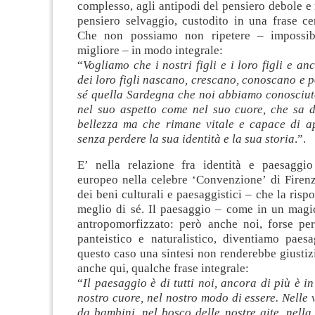
complesso, agli antipodi del pensiero debole e
pensiero selvaggio, custodito in una frase ce
Che non possiamo non ripetere – impossibi
migliore – in modo integrale:
“
Vogliamo che i nostri figli e i loro figli e an
dei loro figli nascano, crescano, conoscano e p
sé quella Sardegna che noi abbiamo conosciuto
nel suo aspetto come nel suo cuore, che sa d
bellezza ma che rimane vitale e capace di a
senza perdere la sua identità e la sua storia
.”.
E’ nella relazione fra identità e paesaggi
europeo nella celebre ‘Convenzione’ di Firenz
dei beni culturali e paesaggistici – che la rispo
meglio di sé. Il paesaggio – come in un magi
antropomorfizzato: però anche noi, forse pe
panteistico e naturalistico, diventiamo paes
questo caso una sintesi non renderebbe giustizi
anche qui, qualche frase integrale:
“
Il paesaggio è di tutti noi, ancora di più è in 
nostro cuore, nel nostro modo di essere. Nelle
da bambini, nel bosco delle nostre gite, nell