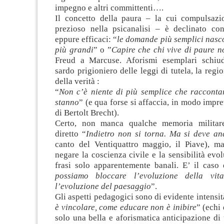
impegno e altri committenti….
Il concetto della paura – la cui compulsaz
prezioso nella psicanalisi – è declinato con
eppure efficaci: “
le domande più semplici nasc
più grandi
” o ”
Capire che chi vive di paure n
Freud a Marcuse. Aforismi esemplari schiu
sardo prigioniero delle leggi di tutela, la reg
della verità :
“
Non c’è niente di più semplice che racconta
stanno
” (e qua forse si affaccia, in modo impr
di Bertolt Brecht).
Certo, non manca qualche memoria militar
diretto “
Indietro non si torna. Ma si deve an
canto del Ventiquattro maggio, il Piave), 
negare la coscienza civile e la sensibilità evol
frasi solo apparentemente banali. E’ il caso 
possiamo bloccare l’evoluzione della vi
l’evoluzione del paesaggio
”.
Gli aspetti pedagogici sono di evidente intensit
è vincolare, come educare non è inibire
” (echi
solo una bella e aforismatica anticipazione di