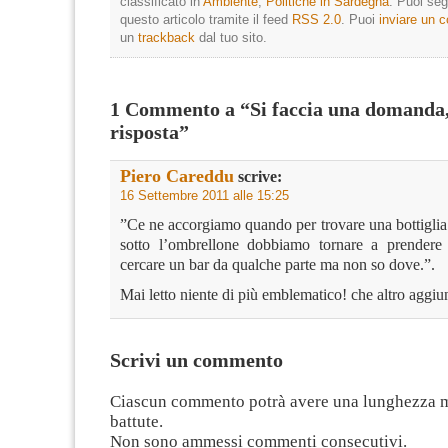
classificato in
Ambiente
,
Politiche in Sardegna
. Puoi seg
questo articolo tramite il feed
RSS 2.0
. Puoi
inviare un
un
trackback
dal tuo sito.
1 Commento a “Si faccia una domanda, 
risposta”
Piero Careddu
scrive:
16 Settembre 2011 alle 15:25
”Ce ne accorgiamo quando per trovare una bottiglia
sotto l’ombrellone dobbiamo tornare a prendere
cercare un bar da qualche parte ma non so dove.”.
Mai letto niente di più emblematico! che altro aggi
Scrivi un commento
Ciascun commento potrà avere una lunghezza 
battute.
Non sono ammessi commenti consecutivi.