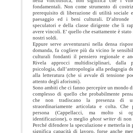
nella vincolistica, non significa che i vi
fondamentali. Non come strumento di costri
prerequisito di liberazione di utilità sociale
paesaggio ed i beni culturali. D’altronde 
speculatori e della classe dirigente che li r
avere vincoli. E’ quello che esattamente è stato 
nostri soldi.
Eppure serve avventurarsi nella densa rispost
domanda, fa cogliere più da vicino le sensibil
culturali fondanti il pensiero regionale e an
Rivela approcci multidisciplinari, dalla p
psicologia, dall’antropologia alla pedagogia de
alla letteratura (che si avvale di tensione po
attento degli aforismi).
Sono ambiti che ci fanno percepire un mondo di
complesso di quello che probabilmente pen
che non tradiscano la presenza di un
straordinariamente articolata e colta. Che
persona (Cappellacci, ma molto si o
identificazione), o meglio
ghost writer
di non
Perché difendere la speculazione e metterla in 
significa capacità di lavoro, forse anche mer