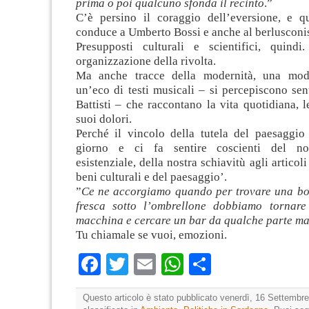
prima o poi qualcuno sfonda il recinto
.”
C’è persino il coraggio dell’eversione, e q
conduce a Umberto Bossi e anche al berlusconi
Presupposti culturali e scientifici, quindi
organizzazione della rivolta.
Ma anche tracce della modernità, una moder
un’eco di testi musicali – si percepiscono se
Battisti – che raccontano la vita quotidiana, l
suoi dolori.
Perché il vincolo della tutela del paesaggio
giorno e ci fa sentire coscienti del no
esistenziale, della nostra schiavitù agli articol
beni culturali e del paesaggio’.
”
Ce ne accorgiamo quando per trovare una bot
fresca sotto l’ombrellone dobbiamo tornare
macchina e cercare un bar da qualche parte ma
Tu chiamale se vuoi, emozioni.
Facebook
Twitter
Email
WhatsApp
Condividi
Questo articolo è stato pubblicato venerdì, 16 Settembre