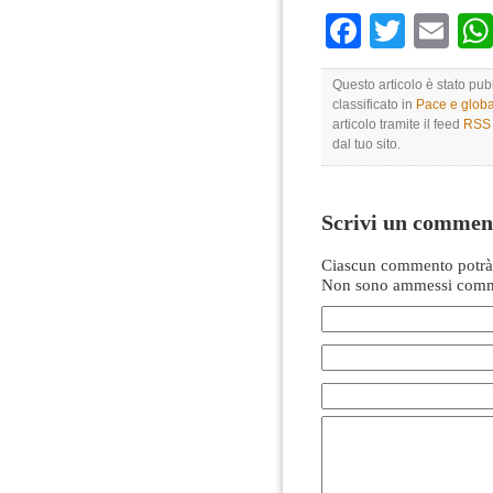
Faceboo
Twitte
Em
Questo articolo è stato pu
classificato in
Pace e globa
articolo tramite il feed
RSS 
dal tuo sito.
Scrivi un commen
Ciascun commento potrà 
Non sono ammessi comme