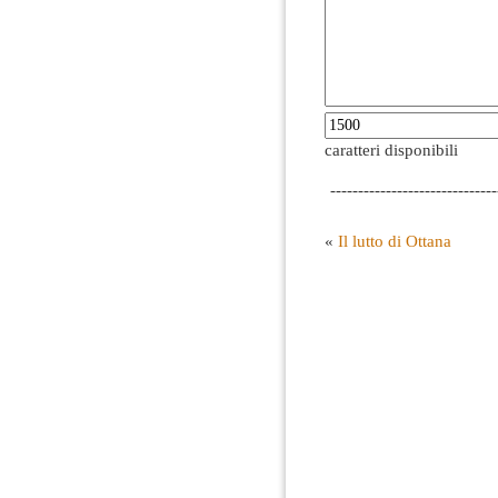
caratteri disponibili
------------------------------
«
Il lutto di Ottana