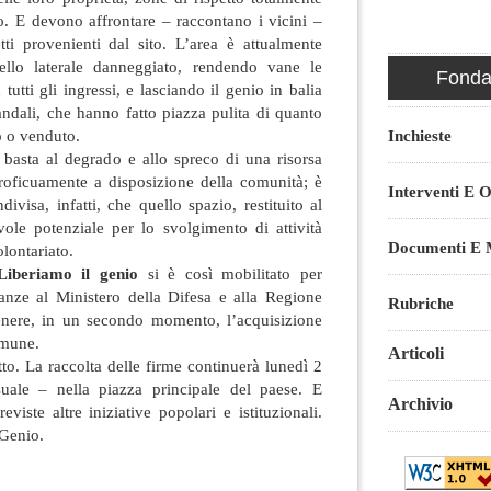
o. E devono affrontare – raccontano i vicini –
etti provenienti dal sito. L’area è attualmente
ello laterale danneggiato, rendendo vane le
Fondaz
tutti gli ingressi, e lasciando il genio in balia
andali, che hanno fatto piazza pulita di quanto
Inchieste
to o venduto.
e basta al degrado e allo spreco di una risorsa
oficuamente a disposizione della comunità; è
Interventi E O
ivisa, infatti, che quello spazio, restituito al
vole potenziale per lo svolgimento di attività
Documenti E M
olontariato.
Liberiamo il genio
si è così mobilitato per
tanze al Ministero della Difesa e alla Regione
Rubriche
enere, in un secondo momento, l’acquisizione
omune.
Articoli
tto. La raccolta delle firme continuerà lunedì 2
ale – nella piazza principale del paese. E
Archivio
viste altre iniziative popolari e istituzionali.
 Genio.