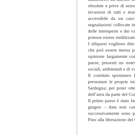
obsolete e prive di sens
invasioni di ratti e ins
accessibile da un canc
segnalazioni collocate in 
delle intemperie e dei v
potesse essere riutilizza
I siliquesi vogliono dir
che può essere messa pr
opinione largamente cond
paese, presenti un note
sociali, ambientali e di v
Il comitato spontaneo
presentare le proprie is
Sardegna; per poter ott
dell’area da parte del C
Il primo passo è stato fa
giugno – data non casu
successivamente sono pre
Fino alla liberazione del