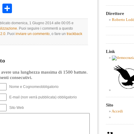
k
r
ail
WhatsApp
Condividi
Direttore
Roberto Lod
bblicato domenica, 1 Giugno 2014 alle 00:05 e
lizzazione
. Puoi seguire i commenti a questo
2.0
. Puoi
inviare un commento
, o fare un
trackback
Link
to
avere una lunghezza massima di 1500 battute.
nti consecutivi.
Nome e Cognomeobbligatorio
E-mail (non verrà pubblicata) obbligatorio
Sito
Sito Web
Accedi