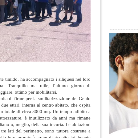
nte timido, ha accompagnato i siliquesi nel loro
ina. Tranquillo ma utile, l’ultimo giorno di
giare, ottimo per mobilitarsi
.
olta di firme per la smilitarizzazione del Genio
 due ettari, interna al centro abitato, che ospita
un totale di circa 3000 mq. Un tempo adibito a
attrezzature, è inutilizzato da anni ma rimane
liano o, meglio, della sua incuria. Le abitazioni
tre lati del perimetro, sono tuttora costrette a
elle loro proprietà, zone di rispetto totalmente