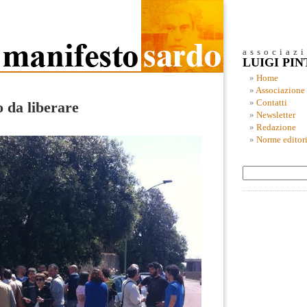
associaz
LUIGI PI
Home
Associazione
Contatti
o da liberare
Newsletter
Redazione
Norme editori