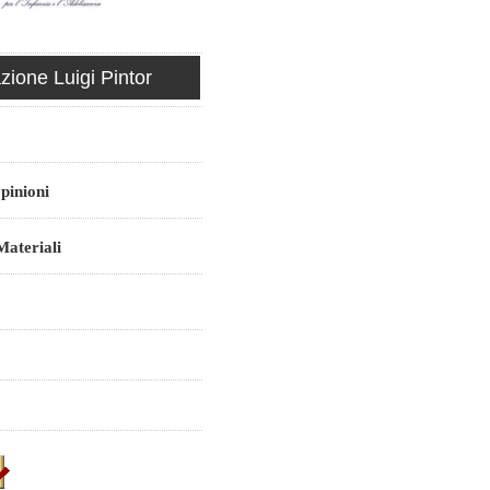
ione Luigi Pintor
pinioni
ateriali