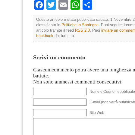
Facebook
Twitter
Email
WhatsApp
Condividi
Questo articolo è stato pubblicato sabato, 1 Novembre 2
classificato in
Politiche in Sardegna
. Puoi seguire i com
articolo tramite il feed
RSS 2.0
. Puoi
inviare un commen
trackback
dal tuo sito.
Scrivi un commento
Ciascun commento potrà avere una lunghezza 
battute.
Non sono ammessi commenti consecutivi.
Nome e Cognomeobbligato
E-mail (non verrà pubblicata
Sito Web