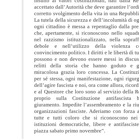
insulto ai valori costituzionali, nati dalla R
accettato dall’Autorità che deve garantire l’ord
corretto svolgimento della vita in una Repubbl
La tutela della sicurezza e dell’incolumità di og
ogni cittadino è messa a repentaglio dalla pr
che, apertamente, si riconoscono nello squadr
nel razzismo istituzionalizzato, nella sopraf
debole e nell’utilizzo della violenza
convincimento politico. I diritti e le libertà di tu
possono e non devono essere messi in discus
relitti della storia che hanno goduto e
miracolosa grazia loro concessa. La Costituzi
per sé stessa, ogni manifestazione, ogni rigur
dell’agire fascista e noi, ora come allora, ricor
e al Questore che loro sono al servizio della 
proprio sulla Costituzione antifascista 
giuramento. Impedite l’assembramento e la riu
organizzazioni fasciste. Aderiamo con forza a
tutte e tutti coloro che si riconoscono nei
istituzioni democratiche, libere e antifascis
piazza sabato primo novembre”.