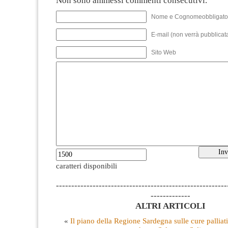
Non sono ammessi commenti consecutivi.
Nome e Cognomeobbligato
E-mail (non verrà pubblicata
Sito Web
caratteri disponibili
--------------------------------------------------------
-------------
ALTRI ARTICOLI
«
Il piano della Regione Sardegna sulle cure palliati