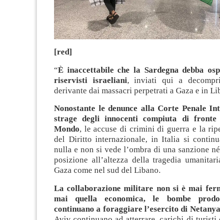
[red]
“
È inaccettabile che la Sardegna debba osp
riservisti israeliani
, inviati qui a decompr
derivante dai massacri perpetrati a Gaza e in Li
Nonostante le denunce alla Corte Penale Int
strage degli innocenti compiuta di fronte 
Mondo
, le accuse di crimini di guerra e la ri
del Diritto internazionale, in Italia si continu
nulla e non si vede l’ombra di una sanzione né
posizione all’altezza della tragedia umanitar
Gaza come nel sud del Libano.
La collaborazione militare non si è mai fe
mai quella economica, le bombe pro
continuano a foraggiare l’esercito di Netany
Aviv continuano ad atterrare, carichi di turist