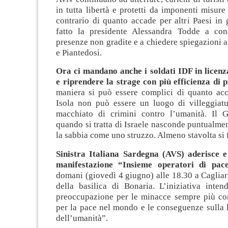
in tutta libertà e protetti da imponenti misure 
contrario di quanto accade per altri Paesi in
fatto la presidente Alessandra Todde a con
presenze non gradite e a chiedere spiegazioni ai
e Piantedosi.
Ora ci mandano anche i soldati IDF in licenza
e riprendere la strage con più efficienza di 
maniera si può essere complici di quanto acc
Isola non può essere un luogo di villeggiatu
macchiato di crimini contro l’umanità. Il 
quando si tratta di Israele nasconde puntualment
la sabbia come uno struzzo. Almeno stavolta si f
Sinistra Italiana Sardegna (AVS) aderisce e
manifestazione “Insieme operatori di pa
domani (giovedì 4 giugno) alle 18.30 a Cagliari
della basilica di Bonaria. L’iniziativa inten
preoccupazione per le minacce sempre più con
per la pace nel mondo e le conseguenze sulla lib
dell’umanità”.