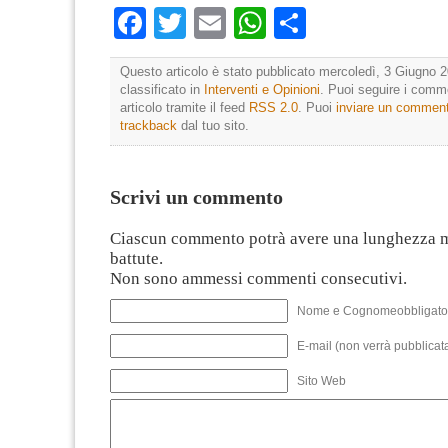
Facebook
Twitter
Email
WhatsApp
Condividi
Questo articolo è stato pubblicato mercoledì, 3 Giugno 2
classificato in
Interventi e Opinioni
. Puoi seguire i comm
articolo tramite il feed
RSS 2.0
. Puoi
inviare un commen
trackback
dal tuo sito.
Scrivi un commento
Ciascun commento potrà avere una lunghezza 
battute.
Non sono ammessi commenti consecutivi.
Nome e Cognomeobbligato
E-mail (non verrà pubblicata
Sito Web