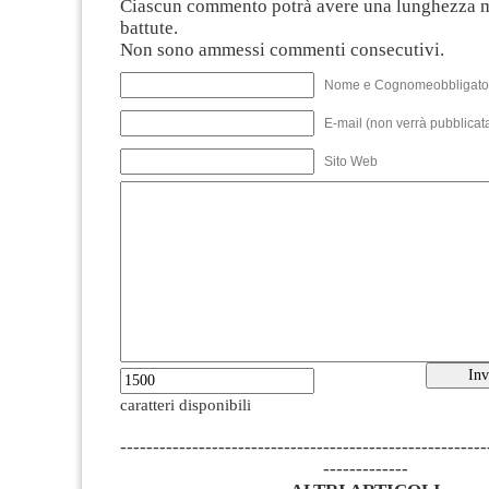
Ciascun commento potrà avere una lunghezza 
battute.
Non sono ammessi commenti consecutivi.
Nome e Cognomeobbligato
E-mail (non verrà pubblicata
Sito Web
caratteri disponibili
--------------------------------------------------------
-------------