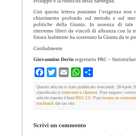
sviluppo e la rinascita della Sardegna.
Con questa lettera poniamo l’esigenza non r
chiarimento profondo sul metodo e sul meri
politiche della Giunta. In assenza di tale
riterremo liberi da vincoli di alleanza con la
finora lealmente ha sostenuto la Giunta da te pr
Cordialmente
Giovannino Deriu
segretario PRC – SinistraSa
Facebook
Twitter
Email
WhatsApp
Condividi
Questo articolo è stato pubblicato mercoledì, 29 Aprile 2
classificato in
Interventi e Opinioni
. Puoi seguire i comm
articolo tramite il feed
RSS 2.0
. Puoi
inviare un commen
trackback
dal tuo sito.
Scrivi un commento