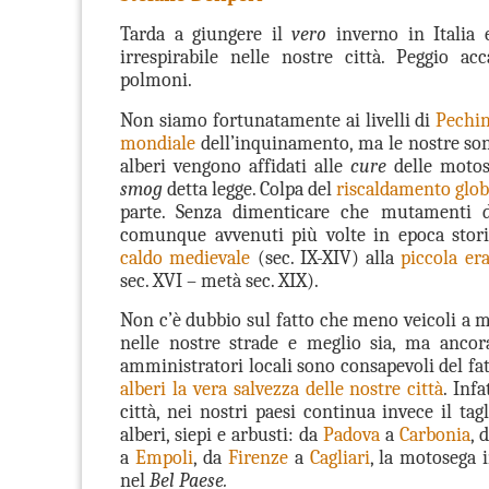
Tarda a giungere il
vero
inverno in Italia e
irrespirabile nelle nostre città. Peggio ac
polmoni.
Non siamo fortunatamente ai livelli di
Pechi
mondiale
dell’inquinamento, ma le nostre sono
alberi vengono affidati alle
cure
delle motos
smog
detta legge. Colpa del
riscaldamento glob
parte. Senza dimenticare che mutamenti 
comunque avvenuti più volte in epoca stori
caldo medievale
(sec. IX-XIV) alla
piccola era
sec. XVI – metà sec. XIX).
Non c’è dubbio sul fatto che meno veicoli a m
nelle nostre strade e meglio sia, ma ancor
amministratori locali sono consapevoli del fat
alberi
la vera salvezza delle nostre città
. Infa
città, nei nostri paesi continua invece il tag
alberi, siepi e arbusti: da
Padova
a
Carbonia
, 
a
Empoli
, da
Firenze
a
Cagliari
, la motosega 
nel
Bel Paese.