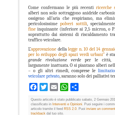
Come confermano le più recenti
ricerche 
alberi
non solo sottraggono
anidride carboni
ossigeno
all’aria che respiriamo, ma elim
pericolosissime
polveri sottili
, specialment
fine
inquinante (inferiore ai 2,5 micron, o P
soprattutto dai sistemi di riscaldamento tra
traffico veicolare.
L’
approvazione
della
legge n. 10 del 14 genna
per lo sviluppo degli spazi verdi urbani”
è st
grande
rivoluzione verde
per le
città
largamente inattuata. O si piantano alberi nelle
– o gli altri rimedi,
comprese le
limitazi
veicolare privato
,
saranno solo dei palliativi t
Facebook
Twitter
Email
WhatsApp
Condividi
Questo articolo è stato pubblicato sabato, 2 Gennaio 201
classificato in
Interventi e Opinioni
. Puoi seguire i comm
articolo tramite il feed
RSS 2.0
. Puoi
inviare un commen
trackback
dal tuo sito.