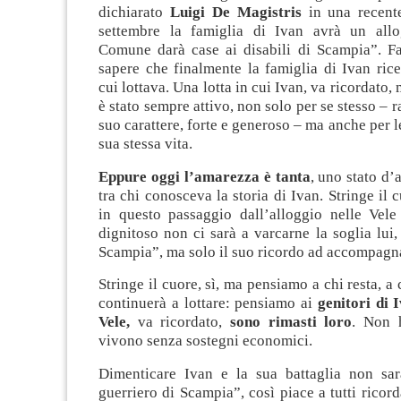
dichiarato
Luigi De Magistris
in una recente
settembre la famiglia di Ivan avrà un allo
Comune darà case ai disabili di Scampia”. Fa 
sapere che finalmente la famiglia di Ivan ric
cui lottava. Una lotta in cui Ivan, va ricordato,
è stato sempre attivo, non solo per se stesso – 
suo carattere, forte e generoso – ma anche per l
sua stessa vita.
Eppure oggi l’amarezza è tanta
, uno stato d
tra chi conosceva la storia di Ivan. Stringe il 
in questo passaggio dall’alloggio nelle Vele
dignitoso non ci sarà a varcarne la soglia lui, 
Scampia”, ma solo il suo ricordo ad accompagna
Stringe il cuore, sì, ma pensiamo a chi resta, a 
continuerà a lottare: pensiamo ai
genitori di 
Vele,
va ricordato,
sono rimasti loro
. Non 
vivono senza sostegni economici.
Dimenticare Ivan e la sua battaglia non sarà
guerriero di Scampia”, così piace a tutti ricord