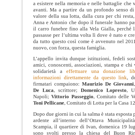
a esistere nella memoria e nelle battaglie che 
avanti. Ma a partire da un profondo senso di 
valore della sua lotta, dalla cura per chi resta
Anna e Antonio che dopo il funerale hanno pas
il carro funebre fino alla Vela Gialla, perché 
passasse per l’ultima volta lì dove è nato e cre
da tutto questo così come è avvenuto nel 20
nuovo, con forza, questa famiglia.
L’appello invita dunque istituzioni, fedeli sost
amici, conoscenti, associazioni, stampa e chi
solidarietà a
effettuare una donazione li
informazioni direttamente da questo link
, d
firmatari compaiono:
Maurizio De Giovanni
De Luca
, scrittore;
Domenico Lopresto
, U
Napoli;
Vittorio Passeggio
, Comitato delle V
Toni Pellicane
, Comitato di Lotta per la Casa 12
Dopo due giorni in cui la salma è stata esposta 
ardente all’interno dell’Ottava Municipali
Scampia, il quartiere di Ivan, domenica 19 lugl
sono svolti presso la chiesa del Buon R