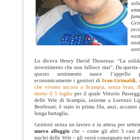
so
um
fam
Gr
inv
nos
nos
sost
Lo diceva Henry David Thoureau: “La solida
investimento che non fallisce mai”. Da questa
questo sentimento nasce l’appello p
economicamente i genitori di
Ivan Grimaldi,
A
che vivono ancora a Scampia, senza Ivan, il 
morto il 5 luglio
per il quale Vittorio Passeg
delle Vele di Scampia, insieme a Lorenzo L
Benfenati, è stato in prima fila, anzi, accanto 
lunga battaglia.
Genitori senza un lavoro e in attesa per sett
nuovo alloggio
che – come gli altri 5 casi di
nuclei delle Vele – gli verrà consegnato nei pro