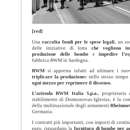
[red]
Una
raccolta fondi per le spese legali
, un so
delle iniziative di lotta
che vogliono in
produzione delle bombe
e
impedire l’e
fabbrica RWM in Sardegna.
RWM
si appresta infatti ad ultimare i nuo
triplicare la produzione
e nello stesso tempo
ogni mezzo per reprimere il dissenso
.
L’azienda RWM Italia S.p.a.
, proprietaria
stabilimento di Domusnovas-Iglesias, è la cont
della multinazionale degli armamenti
Rheinmet
Germania.
I contratti più importanti, con importi di centin
euro, riguardano la
fornitura di bombe per a