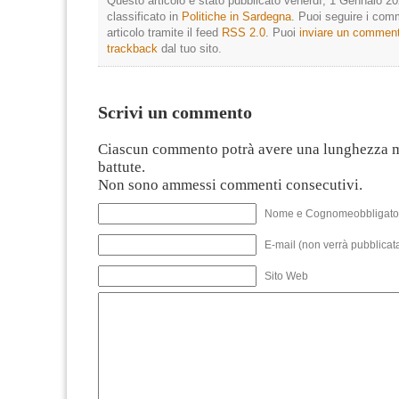
Questo articolo è stato pubblicato venerdì, 1 Gennaio 20
classificato in
Politiche in Sardegna
. Puoi seguire i com
articolo tramite il feed
RSS 2.0
. Puoi
inviare un commen
trackback
dal tuo sito.
Scrivi un commento
Ciascun commento potrà avere una lunghezza 
battute.
Non sono ammessi commenti consecutivi.
Nome e Cognomeobbligato
E-mail (non verrà pubblicata
Sito Web