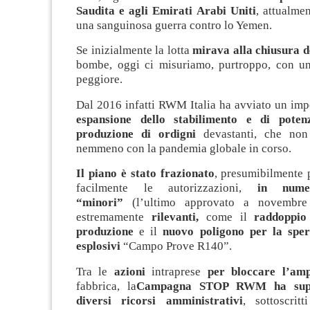
Saudita e agli Emirati Arabi Uniti
, attualme
una sanguinosa guerra contro lo Yemen.
Se inizialmente la lotta
mirava alla chiusura d
bombe, oggi ci misuriamo, purtroppo, con u
peggiore.
Dal 2016 infatti RWM Italia ha avviato un im
espansione dello stabilimento e di poten
produzione di ordigni
devastanti, che non 
nemmeno con la pandemia globale in corso.
Il piano è stato frazionato
, presumibilmente 
facilmente le autorizzazioni,
in numer
“minori”
(l’ultimo approvato a novembre 
estremamente
rilevanti,
come il
raddoppio 
produzione
e il
nuovo poligono per la sper
esplosivi
“Campo Prove R140”.
Tra le
azioni
intraprese
per bloccare
l’am
fabbrica, la
Campagna STOP RWM ha supp
diversi ricorsi amministrativi
, sottoscrit