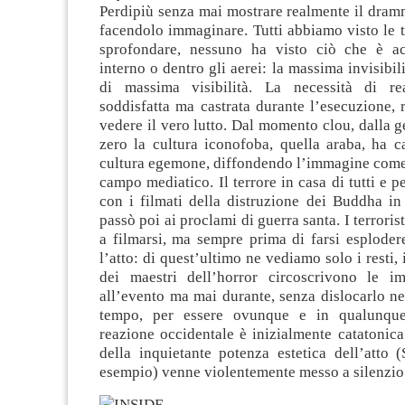
Perdipiù senza mai mostrare realmente il dram
facendolo immaginare. Tutti abbiamo visto le to
sprofondare, nessuno ha visto ciò che è ac
interno o dentro gli aerei: la massima invisibi
di massima visibilità. La necessità di re
soddisfatta ma castrata durante l’esecuzione,
vedere il vero lutto. Dal momento clou, dalla 
zero la cultura iconofoba, quella araba, ha c
cultura egemone, diffondendo l’immagine come 
campo mediatico. Il terrore in casa di tutti e per
con i filmati della distruzione dei Buddha in
passò poi ai proclami di guerra santa. I terroris
a filmarsi, ma sempre prima di farsi esploder
l’atto: di quest’ultimo ne vediamo solo i resti,
dei maestri dell’horror circoscrivono le i
all’evento ma mai durante, senza dislocarlo ne
tempo, per essere ovunque e in qualunqu
reazione occidentale è inizialmente catatonica
della inquietante potenza estetica dell’atto 
esempio) venne violentemente messo a silenzio