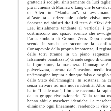
grattacieli scolpiti sinistramente da luci tagli
più il cinema di Murnau o Lang che le cavalca
di Allen in “Manhattan”; si avvicinano
all’astratta e orizzontale babele visiva me
Scorsese nei sinistri titoli di testa di “Taxi dr
Lee, inizialmente tendente al verticale, i gra
costruiscono uno spazio scenico che avvolge i
l’aria, simbolo di Ground Zero. Dopo niente
scende in strada per raccontare la sconfit
Consapevole della propria impotenza, il regista
delle torri (tranne in un piano sequenza
falsamente banalizzato).Grande segno di cinem
la figurazione, la maschera. L’immagine è 
polverizzata, corrotta dall’invasione mediatic
un’immagine impura e dunque falsa o meglio fa
dallo Stato dell’immagine. In sostanza, ha ca
senza arrivare ad una nuova identità. Altro m
ha in “Inside man”, film che racconta la rapin
da un gruppo rivoluzionario. Nella rapina ost
hanno abiti e maschere identiche. Le maschere
eliminano ogni lineamento, rendendo il viso 