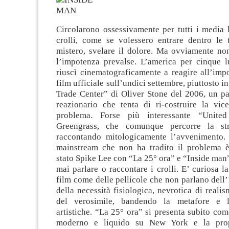
Circolarono ossessivamente per tutti i media 
crolli, come se volessero entrare dentro le t
mistero, svelare il dolore. Ma ovviamente non
l’impotenza prevalse. L’america per cinque 
riuscì cinematograficamente a reagire all’imp
film ufficiale sull’undici settembre, piuttosto i
Trade Center” di Oliver Stone del 2006, un pa
reazionario che tenta di ri-costruire la vic
problema. Forse più interessante “Unite
Greengrass, che comunque percorre la st
raccontando mitologicamente l’avvenimento. 
mainstream che non ha tradito il problema 
stato Spike Lee con “La 25° ora” e “Inside man”
mai parlare o raccontare i crolli. E’ curiosa l
film come delle pellicole che non parlano dell’
della necessità fisiologica, nevrotica di real
del verosimile, bandendo la metafore e l
artistiche. “La 25° ora” si presenta subito co
moderno e liquido su New York e la prop