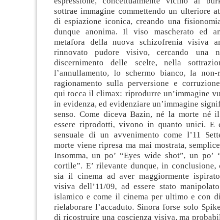
espressione, concettualmente vicino al bur
sottrae immagine commettendo un ulteriore at
di espiazione iconica, creando una fisionomia
dunque anonima. Il viso mascherato ed a
metafora della nuova schizofrenia visiva a
rinnovato pudore visivo, cercando una n
discernimento delle scelte, nella sottrazi
l’annullamento, lo schermo bianco, la non-r
ragionamento sulla perversione e corruzion
qui tocca il climax: riprodurre un’immagine vu
in evidenza, ed evidenziare un’immagine signif
senso. Come diceva Bazin, né la morte né i
essere riprodotti, vivono in quanto unici. E 
sensuale di un avvenimento come l’11 Sett
morte viene ripresa ma mai mostrata, semplic
Insomma, un po’ “Eyes wide shot”, un po’ “
cortile”. E’ rilevante dunque, in conclusione, 
sia il cinema ad aver maggiormente ispirato
visiva dell’11/09, ad essere stato manipolato
islamico e come il cinema per ultimo e con di
rielaborare l’accaduto. Sinora forse solo Spik
di ricostruire una coscienza visiva, ma probabil