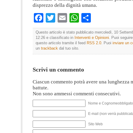
disprezzo della dignità umana.
Facebook
Twitter
Email
WhatsApp
Condividi
Questo articolo è stato pubblicato mercoledì, 10 Settemb
12:26 e classificato in
Interventi e Opinioni
. Puoi seguir
questo articolo tramite il feed
RSS 2.0
. Puoi
inviare un
un
trackback
dal tuo sito.
Scrivi un commento
Ciascun commento potrà avere una lunghezza 
battute.
Non sono ammessi commenti consecutivi.
Nome e Cognomeobbligato
E-mail (non verrà pubblicata
Sito Web