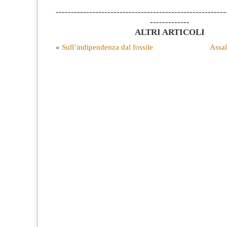
--------------------------------------------------------
-------------
ALTRI ARTICOLI
«
Sull’indipendenza dal fossile
Assal