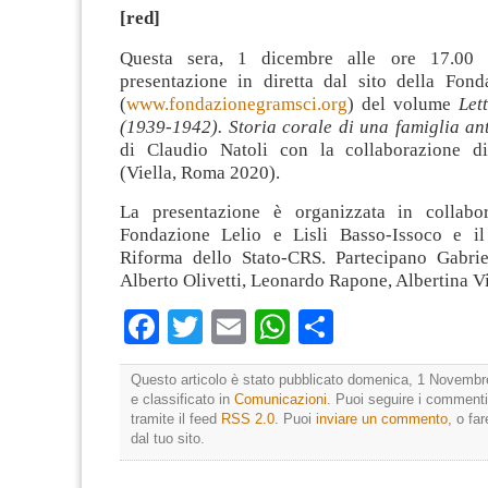
[red]
Questa sera, 1 dicembre alle ore 17.00 
presentazione in diretta dal sito della Fon
(
www.fondazionegramsci.org
) del volume
Let
(1939-1942). Storia corale di una famiglia ant
di Claudio Natoli con la collaborazione di
(Viella, Roma 2020).
La presentazione è organizzata in collabo
Fondazione Lelio e Lisli Basso-Issoco e il
Riforma dello Stato-CRS. Partecipano Gabrie
Alberto Olivetti, Leonardo Rapone, Albertina Vi
Facebook
Twitter
Email
WhatsApp
Condividi
Questo articolo è stato pubblicato domenica, 1 Novembr
e classificato in
Comunicazioni
. Puoi seguire i commenti
tramite il feed
RSS 2.0
. Puoi
inviare un commento
, o fa
dal tuo sito.