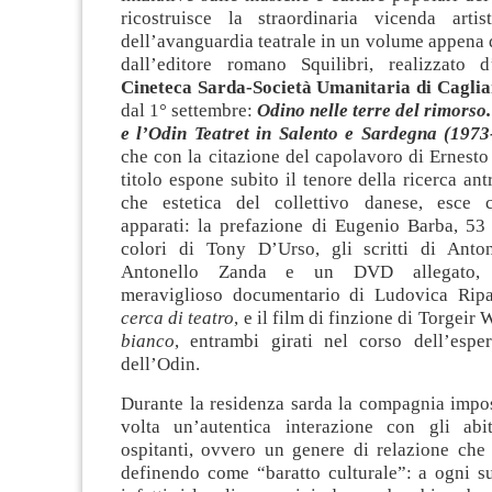
ricostruisce la straordinaria vicenda artis
dell’avanguardia teatrale in un volume appena 
dall’editore romano Squilibri, realizzato 
Cineteca Sarda-Società Umanitaria di Caglia
dal 1° settembre:
Odino nelle terre del rimors
e l’Odin Teatret in Salento e Sardegna (197
che con la citazione del capolavoro di Ernest
titolo espone subito il tenore della ricerca ant
che estetica del collettivo danese, esce c
apparati: la prefazione di Eugenio Barba, 53 
colori di Tony D’Urso, gli scritti di Anto
Antonello Zanda e un DVD allegato, c
meraviglioso documentario di Ludovica Ri
cerca di teatro
, e il film di finzione di Torgeir 
bianco
, entrambi girati nel corso dell’esper
dell’Odin.
Durante la residenza sarda la compagnia impos
volta un’autentica interazione con gli abi
ospitanti, ovvero un genere di relazione che 
definendo come “baratto culturale”: a ogni s