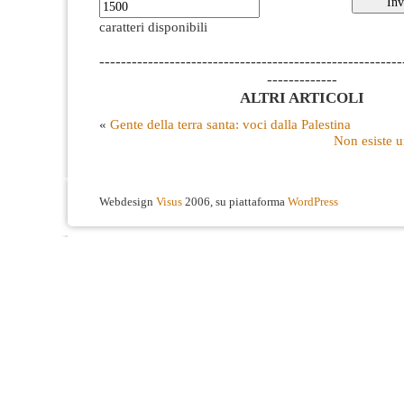
caratteri disponibili
--------------------------------------------------------
-------------
ALTRI ARTICOLI
«
Gente della terra santa: voci dalla Palestina
Non esiste 
Webdesign
Visus
2006, su piattaforma
WordPress