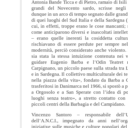
Antonia Bande Ticca e di Pietro, ramaio di Isili 
grandi del Novecento sardo, scrisse negli 
dunque in un arco di tempo segnato dalle grand
di quei luoghi del Sud Italia e della Sardegna 
cui, in effetti, troppe erano le cose mancanti; 
come anticiparono diversi e inascoltati intellet
– erano quelle inerenti la cosiddetta cultu
rischiavano di essere perdute per sempre nel
modernità, perciò considerato anche violento.
sia stata la stessa intuizione contenuta nei 
guidare Eugenio Barba e l’Odin Teatret 
Carpignano, un piccolo paese sulla strada tra 
e in Sardegna. Il collettivo multiculturale dei te
nella piazza della vita», fondato da Barba a 
trasferitosi in Danimarca nel 1966, si spostò a 
a Orgosolo e a San Sperate con l’idea di por
luoghi senza teatro», a stretto contatto con 
piccoli centri della Barbagia e del Campidano.
Vincenzo Santoro – responsabile dell’Uf
dell’A.N.C.I., impegnato da anni nell’org
iniziative sulle musiche e culture popolari d