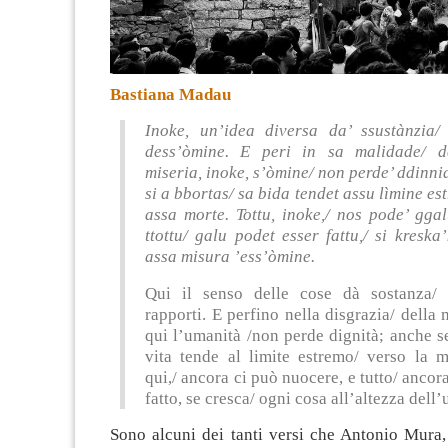
Bastiana Madau
Inoke, un’idea diversa da’ ssustànzia/
dess’òmine. E peri in sa malidade/ d
miseria, inoke, s’òmine/ non perde’ ddinni
si a bbortas/ sa bida tendet assu lìmine es
assa morte. Tottu, inoke,/ nos pode’ gga
ttottu/ galu podet esser fattu,/ si kresk
assa misura ’ess’òmine.
Qui il senso delle cose dà sostanza/
rapporti. E perfino nella disgrazia/ della 
qui l’umanità /non perde dignità; anche se
vita tende al limite estremo/ verso la m
qui,/ ancora ci può nuocere, e tutto/ ancor
fatto, se cresca/ ogni cosa all’altezza dell
Sono alcuni dei tanti versi che Antonio Mura,