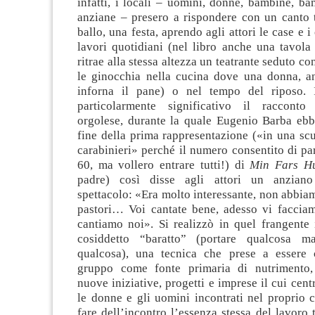
infatti, i locali – uomini, donne, bambine, b
anziane – presero a rispondere con un canto t
ballo, una festa, aprendo agli attori le case e i 
lavori quotidiani (nel libro anche una tavola
ritrae alla stessa altezza un teatrante seduto c
le ginocchia nella cucina dove una donna, an
inforna il pane) o nel tempo del riposo. 
particolarmente significativo il racconto
orgolese, durante la quale Eugenio Barba ebbe
fine della prima rappresentazione («in una scu
carabinieri» perché il numero consentito di par
60, ma vollero entrare tutti!) di
Min Fars 
padre) così disse agli attori un anziano
spettacolo: «Era molto interessante, non abbia
pastori… Voi cantate bene, adesso vi faccia
cantiamo noi». Si realizzò in quel frangente 
cosiddetto “baratto” (portare qualcosa m
qualcosa), una tecnica che prese a essere 
gruppo come fonte primaria di nutrimento, 
nuove iniziative, progetti e imprese il cui cen
le donne e gli uomini incontrati nel proprio 
fare dell’incontro l’essenza stessa del lavoro t