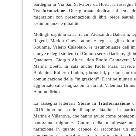
Sardegna in Via San Salvatore da Horta, la rassegna l
Trasformazione
. Due giornate dedicate al tema de
migrazioni con presentazioni di libri, piece teatrali,
testimonianze e dibattiti.
Molti gli ospiti in sala, fra cui Alessandra Ballerini, l
Regeni, Modou Gueye attore e regista, gli scrittor
Kouhma, Valerio Calzolaio, le testimonianze dell’i
Gueye e degli studenti di Cultura senza Barriere, gli i
Quaquero, Giorgio Altieri, don Ettore Cannavera, 
Marina Boetti. In sala anche Paolo Piras, Davide
Biolchini, Roberto Loddo, giornalisti, per un confro
comunicazione delle “migrazioni”. E infine numeri e 
aggiornato sulle migrazioni a cura di Valentina Brinis
A buon diritto.
La rassegna letteraria
Storie in Trasformazione
c
2016 dopo una serie di tappe cittadine, in particol
Marina e Villanova, che hanno avuto come protagonist
panorama migrante.
Cuore della manifestazione
narrazione in quanto capace di raccontare un 
cogliendone sfumature e trasformazioni. Id