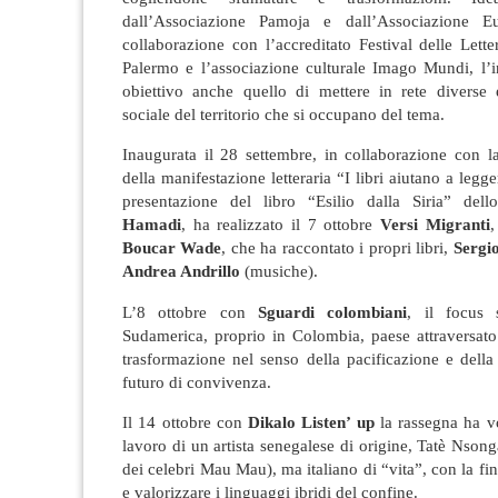
dall’Associazione Pamoja e dall’Associazione Eut
collaborazione con l’accreditato Festival delle Lette
Palermo e l’associazione culturale Imago Mundi, l’i
obiettivo anche quello di mettere in rete diverse e
sociale del territorio che si occupano del tema.
Inaugurata il 28 settembre, in collaborazione con l
della manifestazione letteraria “I libri aiutano a legg
presentazione del libro “Esilio dalla Siria” dell
Hamadi
, ha realizzato il 7 ottobre
Versi Migranti
,
Boucar Wade
, che ha raccontato i propri libri,
Sergi
Andrea Andrillo
(musiche).
L’8 ottobre con
Sguardi colombiani
, il focus 
Sudamerica, proprio in Colombia, paese attraversat
trasformazione nel senso della pacificazione e della
futuro di convivenza.
Il 14 ottobre con
Dikalo Listen’ up
la rassegna ha vo
lavoro di un artista senegalese di origine, Tatè Nsong
dei celebri Mau Mau), ma italiano di “vita”, con la fin
e valorizzare i linguaggi ibridi del confine.