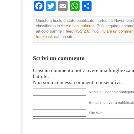
Facebook
Twitter
Email
WhatsApp
Condividi
Questo articolo è stato pubblicato martedì, 1 Novembre 
classificato in
Arte e beni culturali
. Puoi seguire i comme
articolo tramite il feed
RSS 2.0
. Puoi
inviare un commen
trackback
dal tuo sito.
Scrivi un commento
Ciascun commento potrà avere una lunghezza 
battute.
Non sono ammessi commenti consecutivi.
Nome e Cognomeobbligato
E-mail (non verrà pubblicata
Sito Web