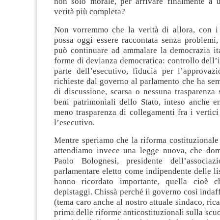
non solo morale, per arrivare finalmente a 
verità più completa?
Non vorremmo che la verità di allora, con i s
possa oggi essere raccontata senza problemi, 
può continuare ad ammalare la democrazia ita
forme di devianza democratica: controllo dell
parte dell’esecutivo, fiducia per l’approvazi
richieste dal governo al parlamento che ha se
di discussione, scarsa o nessuna trasparenza 
beni patrimoniali dello Stato, inteso anche en
meno trasparenza di collegamenti fra i vertici
l’esecutivo.
Mentre speriamo che la riforma costituzionale 
attendiamo invece una legge nuova, che dom
Paolo Bolognesi, presidente dell’associaz
parlamentare eletto come indipendente delle li
hanno ricordato importante, quella cioè 
depistaggi. Chissà perché il governo così indaff
(tema caro anche al nostro attuale sindaco, ric
prima delle riforme anticostituzionali sulla scuol