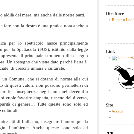
Direttore
o aldilà del mare, ma anche dalle nostre parti.
Roberto Lod
e fare con la destra è una pratica nota anche a
ica per lo spettacolo nasce principalmente
o per lo Spettacolo (FUS), istituito dalla legge
Link
ppresenta il principale strumento di sostegno
ttore. Un sostegno che viene dato perché l’arte è
iale, di crescita umana e culturale.
, un Comune, che si dotano di norme alla cui
to di questi valori, non possono permettersi di
agare le conseguenze negli anni, nei decenni a
i si vuole favorire empatia, rispetto del diverso,
 parità di genere… Tutte queste sono solo ed
Sito
 culturali.
Accedi
nire atti di bullismo, insegnare l’amore per la
aggio, l’ambiente. Anche queste sono solo ed
 culturali.