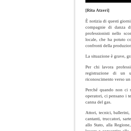
[Rita Atzeri]
È notizia di questi giorni,
compagnie di danza di
professionisti nello sc
locale, che ha potuto c
confronti della produzio
La situazione è grave, g
Per chi lavora profess
registrazione di un 
riconoscimento verso un s
Perché quando non ci so
operatori, ci pensano i t
canna del gas.
Attori, tecnici, ballerini
cantanti, truccatori, sart
allo Stato, alla Regione
lavoro e consentire alla 