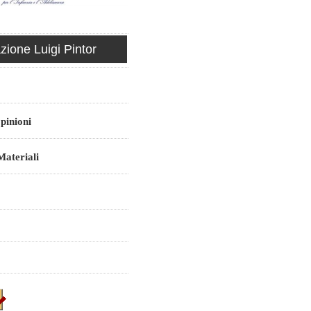
ione Luigi Pintor
pinioni
ateriali