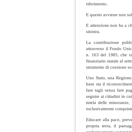
riferimento.
E questo avviene non sol
E attenzione non ha a ch
sinistra.
La contribuzione pubbl
attraverso il Fondo Unic
n. 163 del 1985, che ra
finanziario statale al se
strumento di coesione soc
Uno Stato, una Regione
base sta il riconoscimen
fare tagli senza fare p
seguire ai cittadini in cu
tutela delle minoranze,
esclusivamente conquiste
Educare alla pace, preve
propria terra, il paes
esclusivamente conquiste