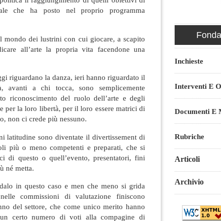
ociale che ha posto nel proprio programma
Fondaz
 il mondo dei lustrini con cui giocare, a scapito
icare all’arte la propria vita facendone una
Inchieste
oggi riguardano la danza, ieri hanno riguardato il
Interventi E O
à, avanti a chi tocca, sono semplicemente
to riconoscimento del ruolo dell’arte e degli
 per la loro libertà, per il loro essere matrici di
Documenti E M
no, non ci crede più nessuno.
Rubriche
ni latitudine sono diventate il divertissement di
oli più o meno competenti e preparati, che si
ici di questo o quell’evento, presentatori, fini
Articoli
più né metta.
Archivio
ndalo in questo caso e men che meno si grida
nelle commissioni di valutazione finiscono
nno del settore, che come unico merito hanno
 un certo numero di voti alla compagine di