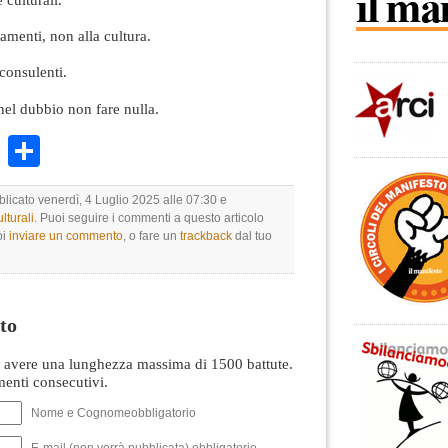
mamenti, non alla cultura.
 consulenti.
 nel dubbio non fare nulla.
k
r
ail
WhatsApp
Condividi
blicato venerdì, 4 Luglio 2025 alle 07:30 e
lturali
. Puoi seguire i commenti a questo articolo
oi
inviare un commento
, o fare un
trackback
dal tuo
to
avere una lunghezza massima di 1500 battute.
nti consecutivi.
Nome e Cognomeobbligatorio
E-mail (non verrà pubblicata) obbligatorio