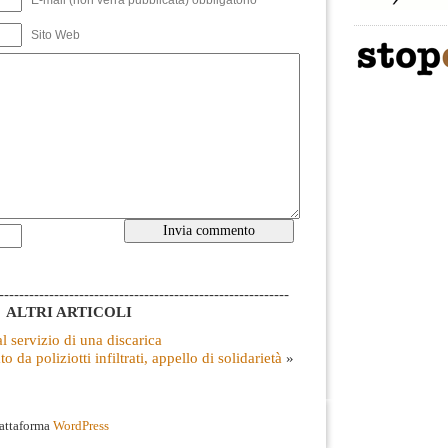
Sito Web
----------------------------------------------------------
ALTRI ARTICOLI
 al servizio di una discarica
o da poliziotti infiltrati, appello di solidarietà
»
iattaforma
WordPress