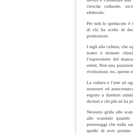
crescita culturale, s
elettorale.
Per tutti lo spettacolo è
di chi ha scelto di ded
professione.
I tagli alla cultura, che 
teatro e domani chiss
l’espressione del manca
artisti. Non una punizione
rivoluzione, no, questo 
La cultura e l’arte ad og
assessori ed assecorunc
ergono a direttori artist
dicitori e chi più né ha 
Nessuno grida allo sca
allo scandalo quando 
personaggi che nulla sa
quello di aver portato