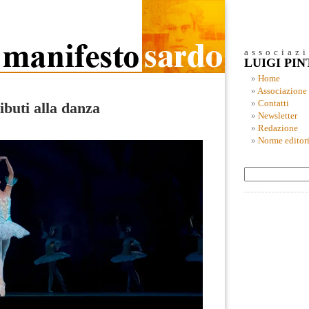
associaz
LUIGI PI
Home
Associazione
Contatti
ributi alla danza
Newsletter
Redazione
Norme editori