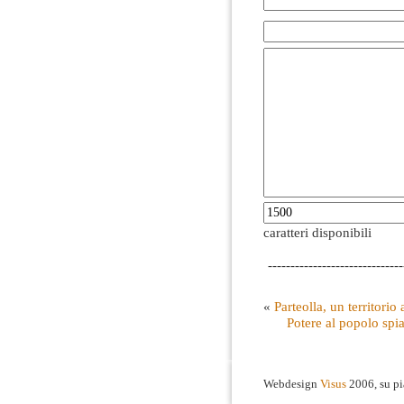
caratteri disponibili
------------------------------
«
Parteolla, un territorio
Potere al popolo spiat
Webdesign
Visus
2006, su p