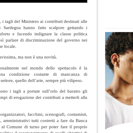
 i tagli del Ministero ai contributi destinati alle
 Sardegna hanno fatto scalpore gettando i
onforto e facendo indignare la classe politica
osì parlare di discriminazione del governo nei
ne locale.
ravissima, ma non è una novità.
ionalmente nel mondo dello spettacolo è la
una condizione costante di mancanza di
ettore, quello dell’arte, sempre più vilipeso.
no i tagli a portate sull’orlo del baratro gli
empi di erogazione dei contributi a metterli alla
, organizzatori, facchini, scenografi, costumisti,
e, amministrativi tutti costretti a fare da Banca
, al Comune di turno per poter fare il proprio
politica il raggiungimento di quelli obiettivi di