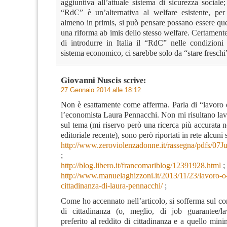
aggiuntiva all’attuale sistema di sicurezza sociale; 
“RdC” è un’alternativa al welfare esistente, per 
almeno in primis, si può pensare possano essere que
una riforma ab imis dello stesso welfare. Certamente
di introdurre in Italia il “RdC” nelle condizioni 
sistema economico, ci sarebbe solo da “stare freschi
Giovanni Nuscis
scrive:
27 Gennaio 2014 alle 18:12
Non è esattamente come afferma. Parla di “lavoro d
l’economista Laura Pennacchi. Non mi risultano lav
sul tema (mi riservo però una ricerca più accurata 
editoriale recente), sono però riportati in rete alcuni 
http://www.zeroviolenzadonne.it/rassegna/pdfs/
;
http://blog.libero.it/francomariblog/12391928.html
;
http://www.manuelaghizzoni.it/2013/11/23/lavoro-o-
cittadinanza-di-laura-pennacchi/
;
Come ho accennato nell’articolo, si sofferma sul co
di cittadinanza (o, meglio, di job guarantee/la
preferito al reddito di cittadinanza e a quello minim