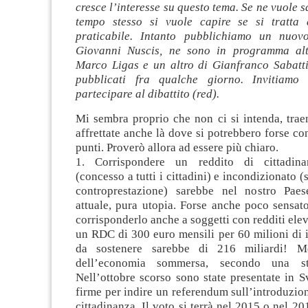
cresce l’interesse su questo tema. Se ne vuole s
tempo stesso si vuole capire se si tratta 
praticabile. Intanto pubblichiamo un nuovo
Giovanni Nuscis, ne sono in programma alt
Marco Ligas e un altro di Gianfranco Sabatt
pubblicati fra qualche giorno. Invitiamo a
partecipare al dibattito (red)
.
Mi sembra proprio che non ci si intenda, trae
affrettate anche là dove si potrebbero forse co
punti. Proverò allora ad essere più chiaro.
1. Corrispondere un reddito di cittadina
(concesso a tutti i cittadini) e incondizionato 
controprestazione) sarebbe nel nostro Pae
attuale, pura utopia. Forse anche poco sensato,
corrisponderlo anche a soggetti con redditi elev
un RDC di 300 euro mensili per 60 milioni di it
da sostenere sarebbe di 216 miliardi! 
dell’economia sommersa, secondo una sti
Nell’ottobre scorso sono state presentate in 
firme per indire un referendum sull’introduzion
cittadinanza. Il voto si terrà nel 2015 o nel 20