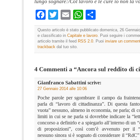
lungo sognare:/Col lavoro e le cure io non la v
Facebook
Twitter
Email
WhatsApp
Condividi
Questo articolo è stato pubblicato domenica, 26 Gennaio
e classificato in
Capitale e lavoro
. Puoi seguire i comme
articolo tramite il feed
RSS 2.0
. Puoi
inviare un commen
trackback
dal tuo sito.
4 Commenti a “Ancora sul reddito di c
Gianfranco Sabattini
scrive:
27 Gennaio 2014 alle 10:06
Poche parole per sgombrare il campo da frainten
parla di “lavoro di cittadinanza”. Di questa fanto
vuota” nessuno, almeno in economia, ne parla; di c
limiti in cui se ne parla si dovrebbe indicare la “let
concorso a definirlo e a spiegarlo all’interno di un 
di proposizioni”, così com’è avvenuto per il “
nessuno sinora si è sognato di considerare il “RdC