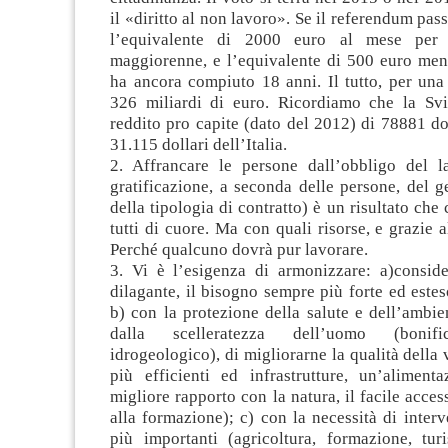
il «diritto al non lavoro». Se il referendum pas
l’equivalente di 2000 euro al mese per 
maggiorenne, e l’equivalente di 500 euro mens
ha ancora compiuto 18 anni. Il tutto, per una
326 miliardi di euro. Ricordiamo che la Sv
reddito pro capite (dato del 2012) di 78881 doll
31.115 dollari dell’Italia.
2. Affrancare le persone dall’obbligo del 
gratificazione, a seconda delle persone, del g
della tipologia di contratto) è un risultato ch
tutti di cuore. Ma con quali risorse, e grazie a
Perché qualcuno dovrà pur lavorare.
3. Vi è l’esigenza di armonizzare: a)conside
dilagante, il bisogno sempre più forte ed estes
b) con la protezione della salute e dell’ambie
dalla scelleratezza dell’uomo (bonific
idrogeologico), di migliorarne la qualità della 
più efficienti ed infrastrutture, un’aliment
migliore rapporto con la natura, il facile acces
alla formazione); c) con la necessità di interve
più importanti (agricoltura, formazione, tur