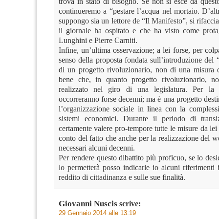
trova in stato di bisogno. Se non si esce da quest
continueremo a “pestare l’acqua nel mortaio. D’alt
suppongo sia un lettore de “Il Manifesto”, si rifaccia
il giornale ha ospitato e che ha visto come prota
Lunghini e Pierre Carniti.
Infine, un’ultima osservazione; a lei forse, per colp
senso della proposta fondata sull’introduzione del 
di un progetto rivoluzionario, non di una misura 
bene che, in quanto progetto rivoluzionario, no
realizzato nel giro di una legislatura. Per la 
occorreranno forse decenni; ma è una progetto desti
l’organizzazione sociale in linea con la compless
sistemi economici. Durante il periodo di transi
certamente valere pro-tempore tutte le misure da lei
conto del fatto che anche per la realizzazione del we
necessari alcuni decenni.
Per rendere questo dibattito più proficuo, se lo desi
lo permetterà posso indicarle io alcuni riferimenti b
reddito di cittadinanza e sulle sue finalità.
Giovanni Nuscis
scrive:
29 Gennaio 2014 alle 13:19