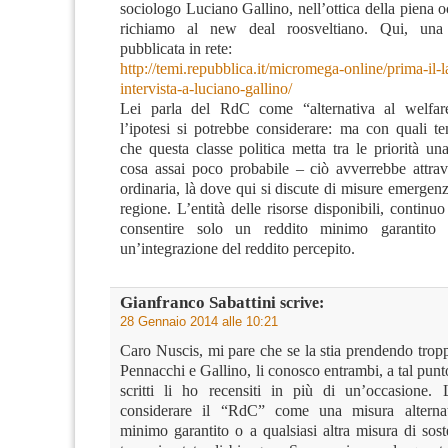
sociologo Luciano Gallino, nell’ottica della piena
richiamo al new deal roosveltiano. Qui, una 
pubblicata in rete:
http://temi.repubblica.it/micromega-online/prima-il-
intervista-a-luciano-gallino/
Lei parla del RdC come “alternativa al welfare 
l’ipotesi si potrebbe considerare: ma con quali
che questa classe politica metta tra le priorità un
cosa assai poco probabile – ciò avverrebbe attra
ordinaria, là dove qui si discute di misure emergenzi
regione. L’entità delle risorse disponibili, continuo
consentire solo un reddito minimo garantito o
un’integrazione del reddito percepito.
Gianfranco Sabattini
scrive:
28 Gennaio 2014 alle 10:21
Caro Nuscis, mi pare che se la stia prendendo troppo
Pennacchi e Gallino, li conosco entrambi, a tal punt
scritti li ho recensiti in più di un’occasione.
considerare il “RdC” come una misura alternat
minimo garantito o a qualsiasi altra misura di sos