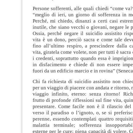
Persone sofferenti, alle quali chiedi “come va?
“meglio di ieri, un giorno di sofferenza in m
Perché, mi chiedo, dinanzi a certi casi estre
inutile, che siano vecchi o giovani, negare le p
Ossia, perché negare il suicidio assistito ri
vita è un dono, perciò sacra e come tale deve
fino all’ultimo respiro, a prescindere dalla c
vita, giratela come volete, non per tutti è sacr
i credenti, soprattutto quando essa è imprigio
in disfacimento e chiede di non essere imped
fuori da un edificio marcio e in rovina” (Seneca
Chi fa richiesta di suicidio assistito non chie
per un viaggio di piacere con andata e ritorno, m
viaggio infinito, eterno: senza ritorno! Ric
frutto di profonde riflessioni sul fine vita, qui
presentare. Come facile non è il rilascio del
verso il paradiso o l’ignoto, o, se si preferisc
perenne, essendo contemplati quattro requisiti
malattia terminale; sofferenza insopportab
esterne per le cure; piena capacità di volere. C