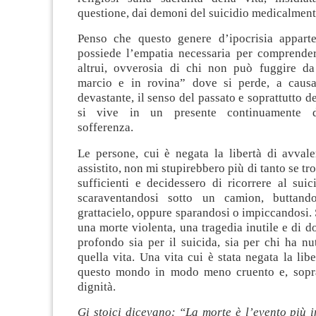
questione, dai demoni del suicidio medicalmente
Penso che questo genere d’ipocrisia appart
possiede l’empatia necessaria per comprender
altrui, ovverosia di chi non può fuggire da 
marcio e in rovina” dove si perde, a causa
devastante, il senso del passato e soprattutto d
si vive in un presente continuamente d
sofferenza.
Le persone, cui è negata la libertà di avvale
assistito, non mi stupirebbero più di tanto se tr
sufficienti e decidessero di ricorrere al suic
scaraventandosi sotto un camion, buttan
grattacielo, oppure sparandosi o impiccandosi. S
una morte violenta, una tragedia inutile e di d
profondo sia per il suicida, sia per chi ha nut
quella vita. Una vita cui è stata negata la libe
questo mondo in modo meno cruento e, sopra
dignità.
Gi stoici dicevano: “La morte è l’evento più 