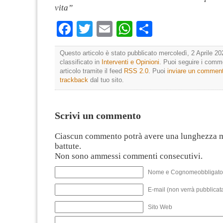
vita”
Facebook
Twitter
Email
WhatsApp
Condividi
Questo articolo è stato pubblicato mercoledì, 2 Aprile 20
classificato in
Interventi e Opinioni
. Puoi seguire i comm
articolo tramite il feed
RSS 2.0
. Puoi
inviare un commen
trackback
dal tuo sito.
Scrivi un commento
Ciascun commento potrà avere una lunghezza 
battute.
Non sono ammessi commenti consecutivi.
Nome e Cognomeobbligato
E-mail (non verrà pubblicata
Sito Web