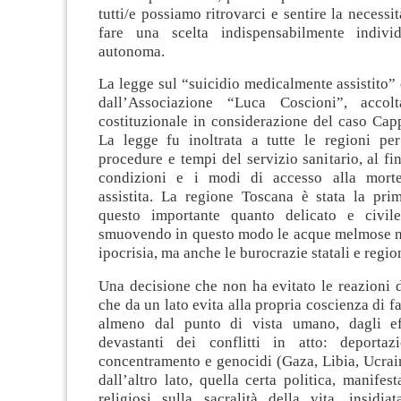
tutti/e possiamo ritrovarci e sentire la necessi
fare una scelta indispensabilmente individ
autonoma.
La legge sul “suicidio medicalmente assistito” 
dall’Associazione “Luca Coscioni”, accol
costituzionale in considerazione del caso Cap
La legge fu inoltrata a tutte le regioni per 
procedure e tempi del servizio sanitario, al fin
condizioni e i modi di accesso alla mort
assistita. La regione Toscana è stata la pri
questo importante quanto delicato e civil
smuovendo in questo modo le acque melmose no
ipocrisia, ma anche le burocrazie statali e region
Una decisione che non ha evitato le reazioni di
che da un lato evita alla propria coscienza di f
almeno dal punto di vista umano, dagli eff
devastanti dei conflitti in atto: deportaz
concentramento e genocidi (Gaza, Libia, Ucrai
dall’altro lato, quella certa politica, manifest
religiosi sulla sacralità della vita, insidia