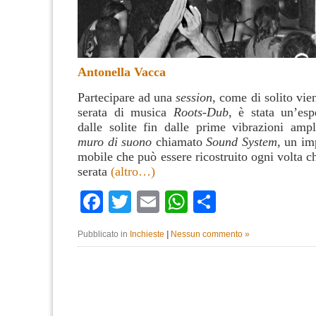
Antonella Vacca
Partecipare ad una
session
, come di solito vi
serata di musica
Roots-Dub
, è stata un’esp
dalle solite fin dalle prime vibrazioni ampl
muro di suono
chiamato
Sound System
, un im
mobile che può essere ricostruito ogni volta c
serata
(altro…)
Facebook
Twitter
Email
WhatsApp
Condividi
Pubblicato in
Inchieste
|
Nessun commento »