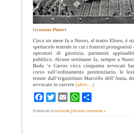
Graziano Pintori
Circa un mese fa a Nuoro, al teatro Eliseo, è st
spettacolo teatrale in cui i fraterni protagonisti
operatori di giustizia, parimenti applaudi
pubblico. Alcune settimane fa, sempre a Nuoro
Badu ‘e Carros circa cinquanta avvocati ha
corso sull’ordinamento penitenziario, le lez
tenute dall’ergastolano Marcello dell’Anna, do
avvocato in carcere
(altro…)
Facebook
Twitter
Email
WhatsApp
Condividi
Pubblicato in
Inchieste
|
Nessun commento »