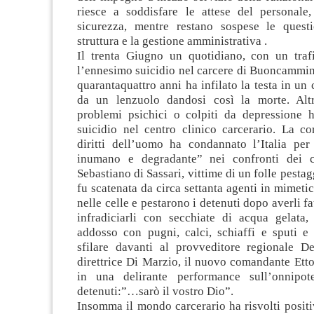
riesce a soddisfare le attese del personale,
sicurezza, mentre restano sospese le questi
struttura e la gestione amministrativa .
Il trenta Giugno un quotidiano, con un trafi
l’ennesimo suicidio nel carcere di Buoncammin
quarantaquattro anni ha infilato la testa in un 
da un lenzuolo dandosi così la morte. Altr
problemi psichici o colpiti da depressione h
suicidio nel centro clinico carcerario. La co
diritti dell’uomo ha condannato l’Italia per 
inumano e degradante” nei confronti dei ca
Sebastiano di Sassari, vittime di un folle pesta
fu scatenata da circa settanta agenti in mimeti
nelle celle e pestarono i detenuti dopo averli fa
infradiciarli con secchiate di acqua gelata,
addosso con pugni, calci, schiaffi e sputi e 
sfilare davanti al provveditore regionale De
direttrice Di Marzio, il nuovo comandante Ett
in una delirante performance sull’onnipot
detenuti:”…sarò il vostro Dio”.
Insomma il mondo carcerario ha risvolti positiv