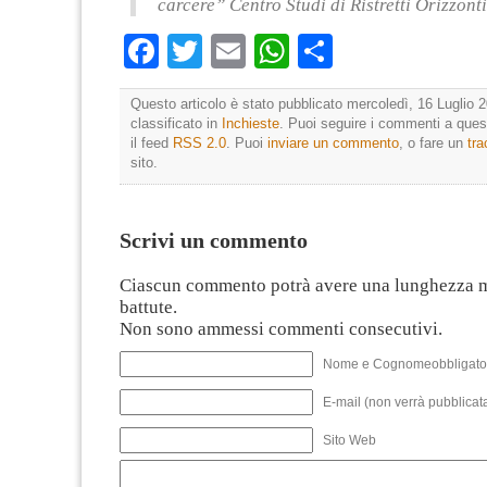
carcere” Centro Studi di Ristretti Orizzonti
Facebook
Twitter
Email
WhatsApp
Condividi
Questo articolo è stato pubblicato mercoledì, 16 Luglio 2
classificato in
Inchieste
. Puoi seguire i commenti a quest
il feed
RSS 2.0
. Puoi
inviare un commento
, o fare un
tr
sito.
Scrivi un commento
Ciascun commento potrà avere una lunghezza 
battute.
Non sono ammessi commenti consecutivi.
Nome e Cognomeobbligato
E-mail (non verrà pubblicata
Sito Web