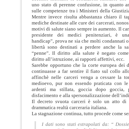
uno stato di perenne confusione, in quanto an
sulle competenze tra i Ministeri della Giustizia
Mentre invece risulta abbastanza chiaro il tag
mediche destinate alle cure dei carcerati, nonos
motivi di salute siano sempre in aumento. Il car
presidente dei medici penitenziari, è un
handicap”, prova ne sia che molti condannati ol
libertà sono destinati a perdere anche la sa
“penne”. Il diritto alla salute è negato come
diritto all’istruzione, ai rapporti affettivi, ecc.
Sarebbe opportuno che la corte europea dei di
continuasse a far sentire il fiato sul collo all
affinchè nelle carceri venga a cessare la to
medioevo, pur non essendo praticata con le 
ardenti ma stillata, goccia dopo goccia, 
disfacimento e alla spersonalizzazione dell’ind
Il decreto svuota carceri è solo un atto di 
drammatica realtà carceraria italiana.
La stagnazione continua, tutto procede come s
I dati sono stati estrapolati da: “ Dossi