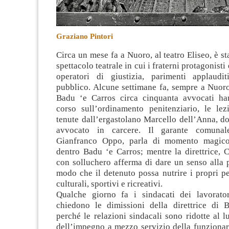
Graziano Pintori
Circa un mese fa a Nuoro, al teatro Eliseo, è st
spettacolo teatrale in cui i fraterni protagonisti
operatori di giustizia, parimenti applaudi
pubblico. Alcune settimane fa, sempre a Nuoro
Badu ‘e Carros circa cinquanta avvocati ha
corso sull’ordinamento penitenziario, le lez
tenute dall’ergastolano Marcello dell’Anna, do
avvocato in carcere
. Il garante comunal
Gianfranco Oppo, parla di momento magico
dentro Badu ‘e Carros; mentre la direttrice, C
con solluchero afferma di dare un senso alla 
modo che il detenuto possa nutrire i propri pen
culturali, sportivi e ricreativi.
Qualche giorno fa i sindacati dei lavorator
chiedono le dimissioni della direttrice di 
perché le relazioni sindacali sono ridotte al 
dell’impegno a mezzo servizio della funzionar