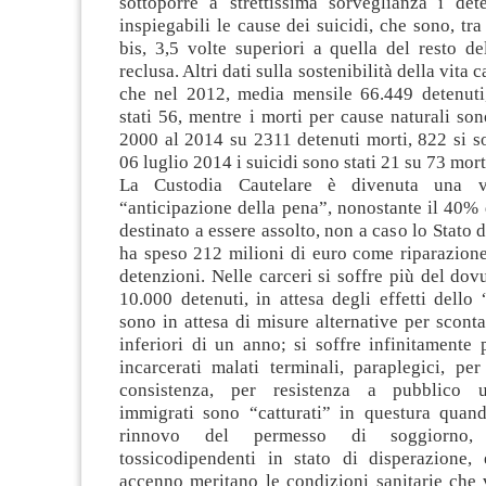
sottoporre a strettissima sorveglianza i det
inspiegabili le cause dei suicidi, che sono, tra
bis, 3,5 volte superiori a quella del resto d
reclusa. Altri dati sulla sostenibilità della vita 
che nel 2012, media mensile 66.449 detenuti,
stati 56, mentre i morti per cause naturali son
2000 al 2014 su 2311 detenuti morti, 822 si so
06 luglio 2014 i suicidi sono stati 21 su 73 mort
La Custodia Cautelare è divenuta una v
“anticipazione della pena”, nonostante il 40% 
destinato a essere assolto, non a caso lo Stato 
ha speso 212 milioni di euro come riparazione
detenzioni. Nelle carceri si soffre più del dov
10.000 detenuti, in attesa degli effetti dello 
sono in attesa di misure alternative per scont
inferiori di un anno; si soffre infinitamente
incarcerati malati terminali, paraplegici, per
consistenza, per resistenza a pubblico uf
immigrati sono “catturati” in questura quan
rinnovo del permesso di soggiorno, 
tossicodipendenti in stato di disperazione, 
accenno meritano le condizioni sanitarie che 