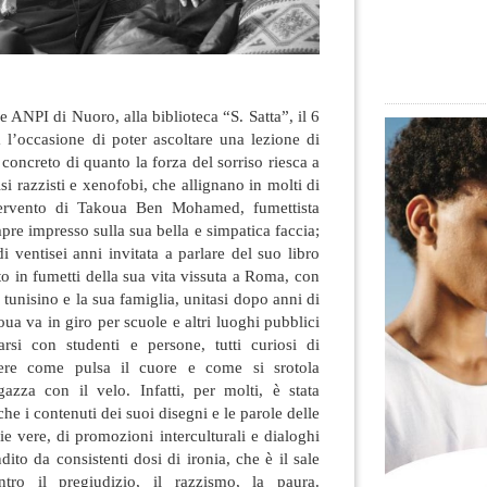
e ANPI di Nuoro, alla biblioteca “S. Satta”, il 6
a l’occasione di poter ascoltare una lezione di
 concreto di quanto la forza del sorriso riesca a
i razzisti e xenofobi, che allignano in molti di
intervento di Takoua Ben Mohamed, fumettista
mpre impresso sulla sua bella e simpatica faccia
;
di ventisei anni invitata a parlare del suo libro
nto in fumetti della sua vita vissuta a Roma, con
o tunisino e la sua famiglia, unitasi dopo anni di
ua va in giro per scuole e altri luoghi pubblici
tarsi con studenti e persone, tutti curiosi di
pere come pulsa il cuore e come si srotola
gazza con il velo. Infatti, per molti, è stata
he i contenuti dei suoi disegni e le parole delle
ie vere, di promozioni interculturali e dialoghi
ondito da consistenti dosi di ironia, che è il sale
ntro il pregiudizio, il razzismo, la paura.