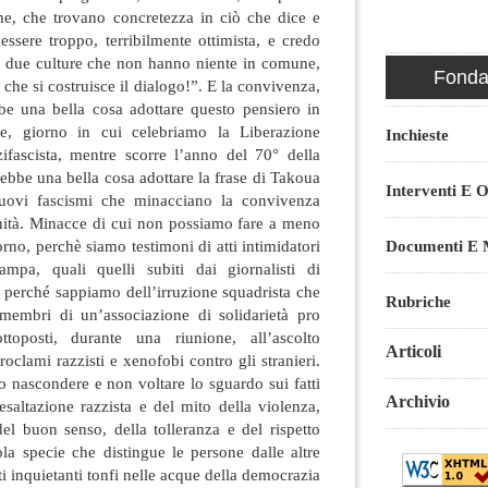
ime, che trovano concretezza in ciò che dice e
 essere troppo, terribilmente ottimista, e credo
 due culture che non hanno niente in comune,
Fondaz
che si costruisce il dialogo!”. E la convivenza,
e una bella cosa adottare questo pensiero in
e, giorno in cui celebriamo la Liberazione
Inchieste
zifascista, mentre scorre l’anno del 70° della
rebbe una bella cosa adottare la frase di Takoua
Interventi E O
uovi fascismi che minacciano la convivenza
unità. Minacce di cui non possiamo fare a meno
Documenti E M
orno, perchè siamo testimoni di atti intimidatori
ampa, quali quelli subiti dai giornalisti di
 perché sappiamo dell’irruzione squadrista che
Rubriche
membri di un’associazione di solidarietà pro
toposti, durante una riunione, all’ascolto
Articoli
roclami razzisti e xenofobi contro gli stranieri.
 nascondere e non voltare lo sguardo sui fatti
Archivio
’esaltazione razzista e del mito della violenza,
 del buon senso, della tolleranza e del rispetto
la specie che distingue le persone dalle altre
i inquietanti tonfi nelle acque della democrazia