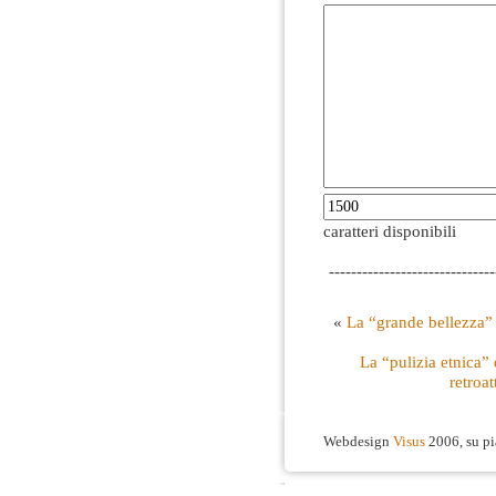
caratteri disponibili
------------------------------
«
La “grande bellezza” 
La “pulizia etnica” 
retroat
Webdesign
Visus
2006, su p