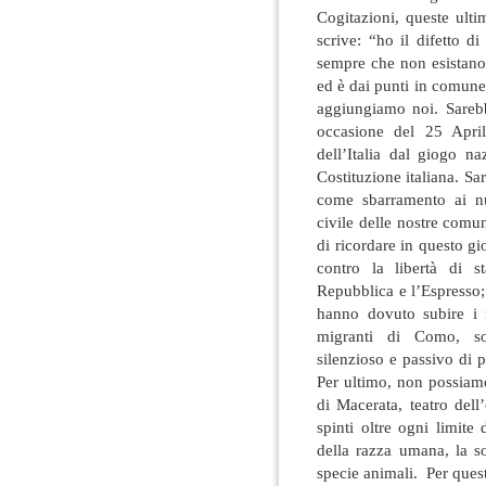
Cogitazioni, queste ult
scrive: “ho il difetto di
sempre che non esistano
ed è dai punti in comune 
aggiungiamo noi. Sarebb
occasione del 25 April
dell’Italia dal giogo na
Costituzione italiana. Sa
come sbarramento ai n
civile delle nostre com
di ricordare in questo gi
contro la libertà di st
Repubblica e l’Espresso;
hanno dovuto subire i 
migranti di Como, sot
silenzioso e passivo di p
Per ultimo, non possiamo
di Macerata, teatro dell
spinti oltre ogni limite
della razza umana, la so
specie animali. Per quest