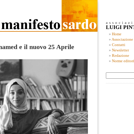
associaz
LUIGI PI
Home
Associazione
Contatti
med e il nuovo 25 Aprile
Newsletter
Redazione
Norme editori