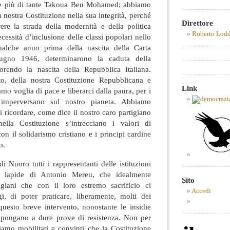
e più di tante Takoua Ben Mohamed; abbiamo
 nostra Costituzione nella sua integrità, perché
Direttore
ere la strada della modernità e della politica
Roberto Lod
essità d’inclusione delle classi popolari nello
qualche anno prima della nascita della Carta
giugno 1946, determinarono la caduta della
rendo la nascita della Repubblica Italiana.
o, della nostra Costituzione Repubblicana e
Link
mo voglia di pace e liberarci dalla paura, per i
imperversano sul nostro pianeta. Abbiamo
 ricordare, come dice il nostro caro partigiano
lla Costituzione s’intrecciano i valori di
on il solidarismo cristiano e i principi cardine
o.
di Nuoro tutti i rappresentanti delle istituzioni
la lapide di Antonio Mereu, che idealmente
Sito
tigiani che con il loro estremo sacrificio ci
Accedi
, di poter praticare, liberamente, molti dei
questo breve intervento, nonostante le insidie
topongano a dure prove di resistenza. Non per
iamo mobilitati e convinti che la Costituzione