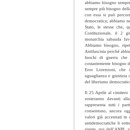
abbiamo bisogno sempr
sempre più bisogno della
con essa si può percorr
democratica; abbiamo nec
Stato, le stesse che, 
Costituzionale, il 2 
monarchia sabauda favo
Abbiamo bisogno, ripet
Antifascista perché abbia
fuochi di guerra che 
costantemente bisogno di
Eros Lorenzoni, che ne
uguaglianza e giustizia c
del liberismo democratic
Il 25 Aprile al cimitero 
sosteranno davanti al
rappresenta tutti i par
consentono, ancora oggi
valori già accennati in 
antidemocratiche li sot
niente, noi dell’ANPI, s