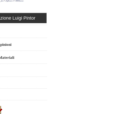
ione Luigi Pintor
pinioni
ateriali