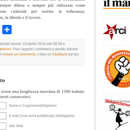
sempre difesa e sempre più utilizzata come
one culturale per nutrire la tolleranza,
, la libertà e il lavoro.
k
r
ail
WhatsApp
Condividi
blicato lunedì, 16 Aprile 2018 alle 08:39 e
Opinioni
. Puoi seguire i commenti a questo articolo
oi
inviare un commento
, o fare un
trackback
dal tuo
to
avere una lunghezza massima di 1500 battute.
nti consecutivi.
Nome e Cognomeobbligatorio
E-mail (non verrà pubblicata) obbligatorio
Sito Web