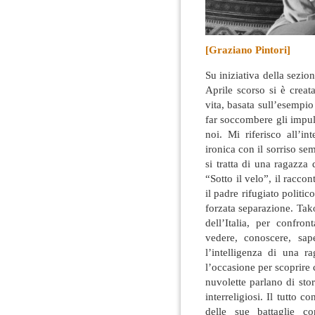
[Graziano Pintori]
Su iniziativa della sezion
Aprile scorso si è creat
vita, basata sull’esempio
far soccombere gli impuls
noi. Mi riferisco all’
ironica con il sorriso se
si tratta di una ragazza 
“Sotto il velo”, il racco
il padre rifugiato politic
forzata separazione. Tako
dell’Italia, per confron
vedere, conoscere, sa
l’intelligenza di una ra
l’occasione per scoprire c
nuvolette parlano di stor
interreligiosi. Il tutto c
delle sue battaglie co