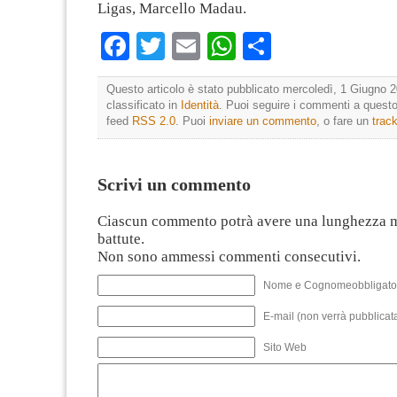
Ligas, Marcello Madau.
Facebook
Twitter
Email
WhatsApp
Condividi
Questo articolo è stato pubblicato mercoledì, 1 Giugno 2
classificato in
Identità
. Puoi seguire i commenti a questo 
feed
RSS 2.0
. Puoi
inviare un commento
, o fare un
trac
Scrivi un commento
Ciascun commento potrà avere una lunghezza 
battute.
Non sono ammessi commenti consecutivi.
Nome e Cognomeobbligato
E-mail (non verrà pubblicata
Sito Web