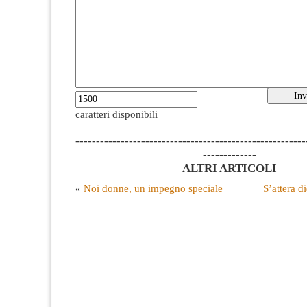
caratteri disponibili
--------------------------------------------------------
-------------
ALTRI ARTICOLI
«
Noi donne, un impegno speciale
S’attera d