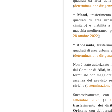
quadrati da area della
(
determinazione dirigenz
* Monti
, trasferiment
quadrati di area urban
cimitero) e viabilità a
macchia mediterranea, p
28 ottobre 2022
);
* Abbasanta
, trasferi
quadrati di area urbana e
(
determinazione dirigenz
Non è stato autorizzato il
dal Comune di
Allai
, in
formulato con maggioran
assenza del previsto r
civiche (
determinazione d
Successivamente, con
settembre 2023
(+
a
trasferimento dei diri
Oristano
con deliberaz