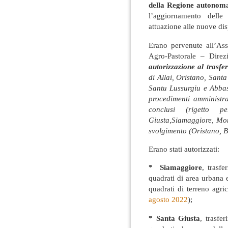
della Regione autonom
l’aggiornamento delle
attuazione alle nuove dis
Erano pervenute all’Ass
Agro-Pastorale – Direz
autorizzazione al trasfer
di Allai, Oristano, Sant
Santu Lussurgiu e Abbasa
procedimenti amministra
conclusi (rigetto 
Giusta,Siamaggiore, Mont
svolgimento (Oristano, B
Erano stati autorizzati:
* Siamaggiore
, trasf
quadrati di area urbana 
quadrati di terreno agri
agosto 2022
);
* Santa Giusta
, trasfe