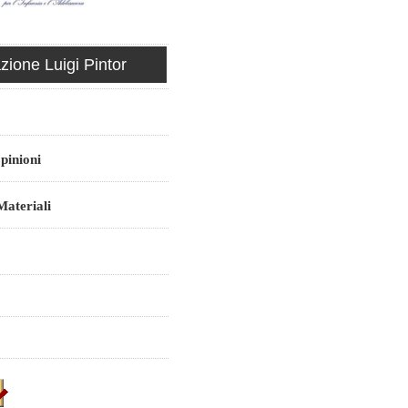
ione Luigi Pintor
pinioni
ateriali