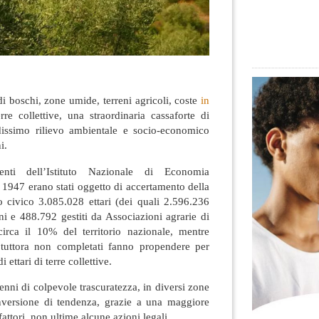
 di boschi, zone umide, terreni agricoli, coste
in
re collettive, una straordinaria cassaforte di
ndissimo rilievo ambientale e socio-economico
i.
enti dell’Istituto Nazionale di Economia
 1947 erano stati oggetto di accertamento della
so civico 3.085.028 ettari (dei quali 2.596.236
uni e 488.792 gestiti da Associazioni agrarie di
irca il 10% del territorio nazionale, mentre
 tuttora non completati fanno propendere per
 ettari di terre collettive.
ni di colpevole trascuratezza, in diversi zone
inversione di tendenza, grazie a una maggiore
attori, non ultime alcune azioni legali.