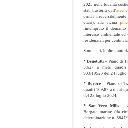
2023 nella località costi
stati trasferiti dall’
area c
ormai irreversibilmente
ettari), alla vicina
pine
rintemprato il demanio 
interesse ambientale ed 
residenziali per centinaia
Sono stati, inoltre, autori
* Benetutti
– Piano di Tr
3.627 a metri quadri 
933/19523 del 24 luglio
* Borore
– Piano di Tra
quadri 109,87 a metri q
del 22 luglio 2024;
* San Vero Milis
– Au
Borgate marine (da circ
determinazione n. 8847/