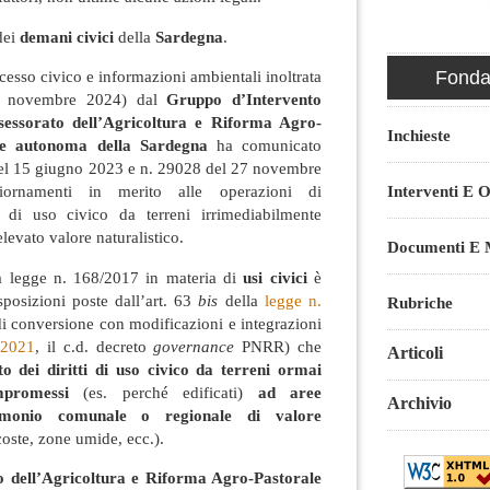
 dei
demani civici
della
Sardegna
.
Fondaz
ccesso civico e informazioni ambientali inoltrata
1 novembre 2024) dal
Gruppo d’Intervento
sessorato dell’Agricoltura e Riforma Agro-
Inchieste
ne autonoma della Sardegna
ha comunicato
 del 15 giugno 2023 e n. 29028 del 27 novembre
Interventi E O
iornamenti in merito alle operazioni di
ti di uso civico da terreni irrimediabilmente
evato valore naturalistico.
Documenti E M
 la legge n. 168/2017 in materia di
usi civici
è
isposizioni poste dall’art. 63
bis
della
legge n.
Rubriche
i conversione con modificazioni e integrazioni
/2021
, il c.d. decreto
governance
PNRR) che
Articoli
to dei diritti di uso civico da terreni ormai
mpromessi
(es. perché edificati)
ad aree
Archivio
rimonio comunale o regionale di valore
coste, zone umide, ecc.).
o dell’Agricoltura e Riforma Agro-Pastorale