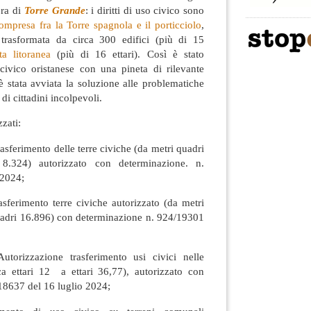
era di
Torre Grande
: i diritti di uso civico sono
ompresa fra la Torre spagnola e il porticciolo
,
 trasformata da circa 300 edifici (più di 15
ta litoranea
(più di 16 ettari). Così è stato
civico oristanese con una pineta di rilevante
è stata avviata la soluzione alle problematiche
 di cittadini incolpevoli.
zzati:
asferimento delle terre civiche (da metri quadri
8.324) autorizzato con determinazione. n.
 2024;
sferimento terre civiche autorizzato (da metri
uadri 16.896) con determinazione n. 924/19301
torizzazione trasferimento usi civici nelle
a ettari 12 a ettari 36,77), autorizzato con
18637 del 16 luglio 2024;