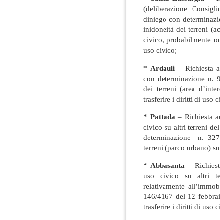
(deliberazione Consig
diniego con determinaz
inidoneità dei terreni (
civico, probabilmente occu
uso civico;
* Ardauli
– Richiesta au
con determinazione n. 9
dei terreni (area d’int
trasferire i diritti di uso c
* Pattada
– Richiesta au
civico su altri terreni 
determinazione n. 327
terreni (parco urbano) su c
* Abbasanta
– Richiesta
uso civico su altri t
relativamente all’immo
146/4167 del 12 febbrai
trasferire i diritti di uso c