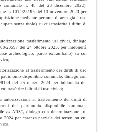
lio comunale n. 48 del 28 dicembre 2022),
ione n. 1014/25195 del 13 novembre 2023 per
acquisizione mediante permuta di area già a uso
pata senza titolo) su cui trasferire i diritti di
torizzazione trasferimento usi civici, diniego
08/23597 del 24 ottobre 2023, per inidoneità
eresse archeologico, parco extraurbano) su cui
ivico;
torizzazione al trasferimento dei diritti di uso
del patrimonio disponibile comunale, diniego con
/8144 del 25 marzo 2024 per inidoneità dei
ui trasferire i diritti di uso civico;
 autorizzazione al trasferimento dei diritti di
erreni del patrimonio disponibile comunale
bile
ex
ARST, diniego con determinazione n.
o 2024 per carenza parziale dei terreni su cui
ivico..