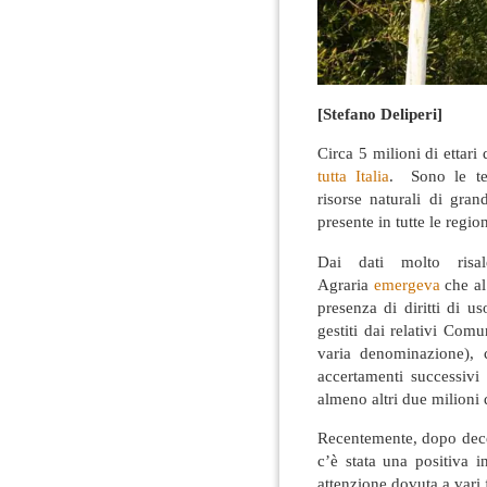
[Stefano Deliperi]
Circa 5 milioni di ettari
tutta Italia
. Sono le ter
risorse naturali di gra
presente in tutte le region
Dai dati molto risal
Agraria
emergeva
che al
presenza di diritti di u
gestiti dai relativi Com
varia denominazione), c
accertamenti successivi
almeno altri due milioni di
Recentemente, dopo decen
c’è stata una positiva 
attenzione dovuta a vari f