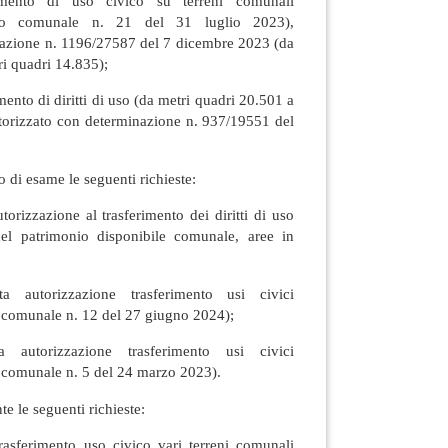
mento di uso civico su terreni comunali
glio comunale n. 21 del 31 luglio 2023),
nazione n. 1196/27587 del 7 dicembre 2023 (da
ri quadri 14.835);
ento di diritti di uso (da metri quadri 20.501 a
utorizzato con determinazione n. 937/19551 del
 di esame le seguenti richieste:
orizzazione al trasferimento dei diritti di uso
 del patrimonio disponibile comunale, aree in
 autorizzazione trasferimento usi civici
 comunale n. 12 del 27 giugno 2024);
autorizzazione trasferimento usi civici
 comunale n. 5 del 24 marzo 2023).
te le seguenti richieste:
asferimento uso civico vari terreni comunali