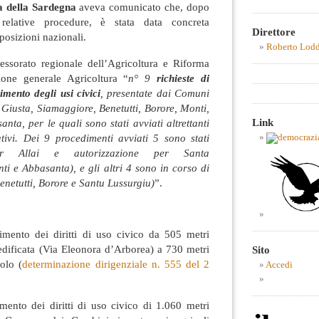
a della Sardegna
aveva comunicato che, dopo
 relative procedure, è stata data concreta
Direttore
posizioni nazionali.
Roberto Lod
essorato regionale dell’Agricoltura e Riforma
ione generale Agricoltura “
n° 9
richieste di
imento degli usi civici
, presentate dai Comuni
a Giusta, Siamaggiore, Benetutti, Borore, Monti,
Link
nta, per le quali sono stati avviati altrettanti
tivi. Dei 9 procedimenti avviati 5 sono stati
per Allai e autorizzazione per Santa
i e Abbasanta), e gli altri 4 sono in corso di
enetutti, Borore e Santu Lussurgiu)
”.
erimento dei diritti di uso civico da 505 metri
edificata (Via Eleonora d’Arborea) a 730 metri
Sito
colo (
determinazione dirigenziale n. 555 del 2
Accedi
rimento dei diritti di uso civico di 1.060 metri