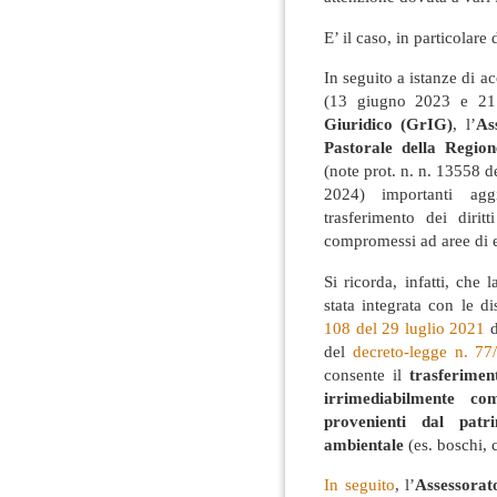
E’ il caso, in particolare
In seguito a istanze di a
(13 giugno 2023 e 2
Giuridico (GrIG)
, l’
As
Pastorale della Regio
(note prot. n. n. 13558
2024) importanti agg
trasferimento dei dirit
compromessi ad aree di el
Si ricorda, infatti, che
stata integrata con le d
108 del 29 luglio 2021
d
del
decreto-legge n. 77
consente il
trasferimen
irrimediabilmente co
provenienti dal pat
ambientale
(es. boschi, 
In seguito
, l’
Assessorat