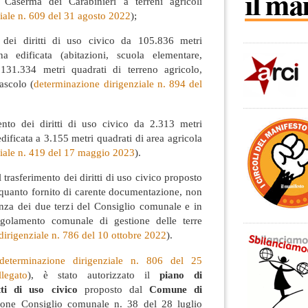
 Caserma dei Carabinieri a terreni agricoli
iale n. 609 del 31 agosto 2022
);
o dei diritti di uso civico da 105.836 metri
a edificata (abitazioni, scuola elementare,
 131.334 metri quadrati di terreno agricolo,
ascolo (
determinazione dirigenziale n. 894 del
mento dei diritti di uso civico da 2.313 metri
dificata a 3.155 metri quadrati di area agricola
iale n. 419 del 17 maggio 2023
).
 trasferimento dei diritti di uso civico proposto
 quanto fornito di carente documentazione, non
za dei due terzi del Consiglio comunale e in
egolamento comunale di gestione delle terre
irigenziale n. 786 del 10 ottobre 2022
).
determinazione dirigenziale n. 806 del 25
llegato
), è stato autorizzato il
piano di
tti di uso civico
proposto dal
Comune di
ione Consiglio comunale n. 38 del 28 luglio