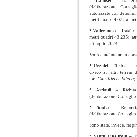
* Lanusei
– Trasferi
(deliberazione Consi
autorizzato con determi
metri quadri 4.072 a met
* Vallermosa
– Trasferim
metri quadri 43.235), a
25 luglio 2024.
Sono attualmente in corso
* Urzulei
– Richiesta aut
civico su altri terreni
loc.
Giustizieri
e
Silana
;
* Ardauli
– Richiesta
(deliberazione Consiglio
* Sindia
– Richiesta 
(deliberazione Consiglio
Sono state, invece, respin
* Santu Lussurgiu
– Tr