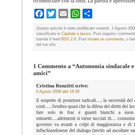
ricominciare con la lotta. La partita è apertissim
Facebook
Twitter
Email
WhatsApp
Condividi
Questo articolo è stato pubblicato venerdì, 1 Agosto 200
classificato in
Capitale e lavoro
. Puoi seguire i commenti
tramite il feed
RSS 2.0
. Puoi
inviare un commento
, o fa
dal tuo sito.
1 Commento a “Autonomia sindacale e
amici”
Cristina Ronzitti
scrive:
6 Agosto 2008 alle 18:29
Il sospetto di posizioni radicali…, la necessità del d
costi…..Sembra quasi che la difesa dei diritti dei lav
fare solo in frac e guanti bianchi a suo
minuetti….altrimenti si viene tacciati di… comuni
governo va avanti a colpi di maggioranza e di fi
infischiandosene del dialogo (invito ad ascoltare r