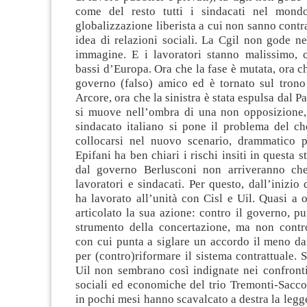
come del resto tutti i sindacati nel mondo
globalizzazione liberista a cui non sanno contr
idea di relazioni sociali. La Cgil non gode n
immagine. E i lavoratori stanno malissimo, c
bassi d’Europa. Ora che la fase è mutata, ora ch
governo (falso) amico ed è tornato sul trono 
Arcore, ora che la sinistra è stata espulsa dal P
si muove nell’ombra di una non opposizione,
sindacato italiano si pone il problema del ch
collocarsi nel nuovo scenario, drammatico pe
Epifani ha ben chiari i rischi insiti in questa 
dal governo Berlusconi non arriveranno che
lavoratori e sindacati. Per questo, dall’inizio 
ha lavorato all’unità con Cisl e Uil. Quasi a 
articolato la sua azione: contro il governo, p
strumento della concertazione, ma non contr
con cui punta a siglare un accordo il meno da
per (contro)riformare il sistema contrattuale. 
Uil non sembrano così indignate nei confronti
sociali ed economiche del trio Tremonti-Sacco
in pochi mesi hanno scavalcato a destra la legg