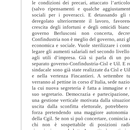
le condizioni dei precari, attaccato l’articol
(salvo ripensamenti e qualche aggiustament
sociali per i poveracci. E detassando gli s
deregolato ulteriormente il lavoro, favore
crescita degli infortuni e degli omicidi bianc
governo Berlusconi non concerta, decre
Confindustria non è meglio del governo, anzi gl
economica e sociale. Vuole sterilizzare i contr
legare gli aumenti salariali nel secondo livell
agli utili d’impresa. Già si parla di un po
separato governo-Confindustria-Cisl e Uil. E ro
sindacale sono già state realizzate da Cisl e U
e nella vertenza Fincantieri. A settembre tu
verranno al pettine in corso d’Italia, sede nazi
la cui nuova segreteria è fatta a immagine e 
suo segretario. Democrazia e partecipazione,
una gestione verticale motivata dalla situazi
uscita dalla sconfitta elettorale, potrebbero
forza pretendendo una maggiore autonomia e
della Cgil. Se non si può concertare, comincia
chi non è sospettabile di posizioni radic