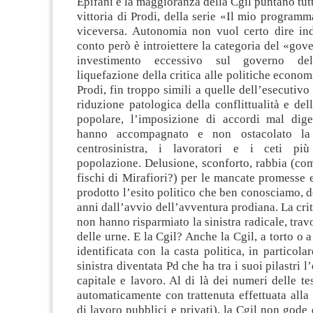
Epifani e la maggioranza della Cgil puntano tutt
vittoria di Prodi, della serie «Il mio programma
viceversa. Autonomia non vuol certo dire indi
conto però è introiettere la categoria del «go
investimento eccessivo sul governo del
liquefazione della critica alle politiche econom
Prodi, fin troppo simili a quelle dell’esecutivo
riduzione patologica della conflittualità e del
popolare, l’imposizione di accordi mal diger
hanno accompagnato e non ostacolato la 
centrosinistra, i lavoratori e i ceti più
popolazione. Delusione, sconforto, rabbia (co
fischi di Mirafiori?) per le mancate promesse e
prodotto l’esito politico che ben conosciamo,
anni dall’avvio dell’avventura prodiana. La crit
non hanno risparmiato la sinistra radicale, travo
delle urne. E la Cgil? Anche la Cgil, a torto o a
identificata con la casta politica, in particola
sinistra diventata Pd che ha tra i suoi pilastri l
capitale e lavoro. Al di là dei numeri delle te
automaticamente con trattenuta effettuata alla 
di lavoro pubblici e privati), la Cgil non gode 