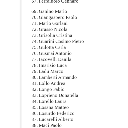
67. Ferraiuolo Gennaro
69. Ganino Mario
70. Giangaspero Paolo
71. Mario Gorlani
72. Grasso Nicola
73. Grisolia Cristina
74. Guarini Cosimo Pietro
75. Gulotta Carla
76. Gusmai Antonio
77. Iacovelli Danila
78. Imarisio Luca
79. Ladu Marco
80. Lamberti Armando
81. Lollo Andrea
82. Longo Fabio
83. Loprieno Donatella
84. Lorello Laura
85. Losana Matteo
86. Losurdo Federico
87. Lucarelli Alberto
88. Maci Paolo