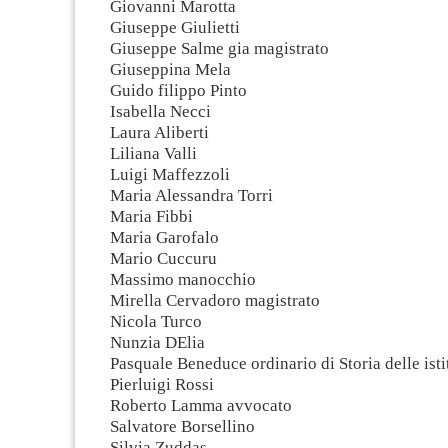
Giovanni Marotta
Giuseppe Giulietti
Giuseppe Salme gia magistrato
Giuseppina Mela
Guido filippo Pinto
Isabella Necci
Laura Aliberti
Liliana Valli
Luigi Maffezzoli
Maria Alessandra Torri
Maria Fibbi
Maria Garofalo
Mario Cuccuru
Massimo manocchio
Mirella Cervadoro magistrato
Nicola Turco
Nunzia DElia
Pasquale Beneduce ordinario di Storia delle isti
Pierluigi Rossi
Roberto Lamma avvocato
Salvatore Borsellino
Silvia Zuddas