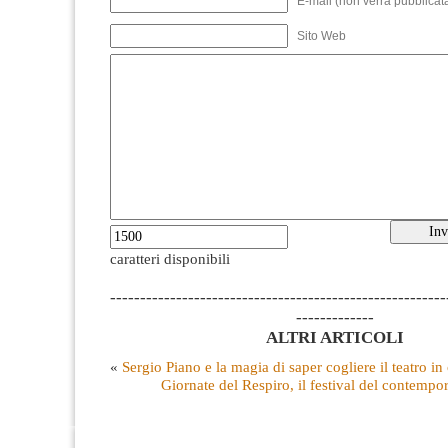
E-mail (non verrà pubblicata
Sito Web
caratteri disponibili
--------------------------------------------------------
-------------
ALTRI ARTICOLI
«
Sergio Piano e la magia di saper cogliere il teatro in
Giornate del Respiro, il festival del contempo