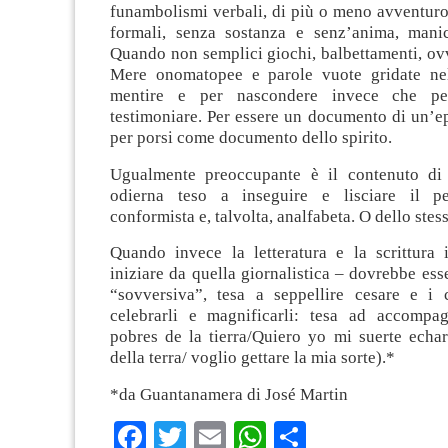
funambolismi verbali, di più o meno avventuro
formali, senza sostanza e senz’anima, manic
Quando non semplici giochi, balbettamenti, ov
Mere onomatopee e parole vuote gridate nel
mentire e per nascondere invece che per
testimoniare. Per essere un documento di un’e
per porsi come documento dello spirito.
Ugualmente preoccupante è il contenuto di 
odierna teso a inseguire e lisciare il pe
conformista e, talvolta, analfabeta. O dello stes
Quando invece la letteratura e la scrittura
iniziare da quella giornalistica – dovrebbe esse
“sovversiva”, tesa a seppellire cesare e i
celebrarli e magnificarli: tesa ad accompa
pobres de la tierra/Quiero yo mi suerte echar
della terra/ voglio gettare la mia sorte).*
*da Guantanamera di José Martin
Facebook
Twitter
Email
WhatsApp
Condividi