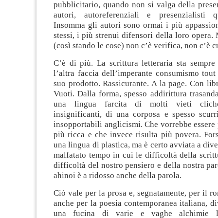
pubblicitario, quando non si valga della prese
autori, autoreferenziali e presenzialisti q
Insomma gli autori sono ormai i più appassiona
stessi, i più strenui difensori della loro opera.
(così stando le cose) non c’è verifica, non c’è cr
C’è di più. La scrittura letteraria sta sempr
l’altra faccia dell’imperante consumismo tout
suo prodotto. Rassicurante. A la page. Con libri
Vuoti. Dalla forma, spesso addirittura trasanda
una lingua farcita di molti vieti clich
insignificanti, di una corposa e spesso scurri
insopportabili anglicismi. Che vorrebbe essere
più ricca e che invece risulta più povera. Fo
una lingua di plastica, ma è certo avviata a div
malfatato tempo in cui le difficoltà della scritt
difficoltà del nostro pensiero e della nostra par
ahinoi è a ridosso anche della parola.
Ciò vale per la prosa e, segnatamente, per il 
anche per la poesia contemporanea italiana, di
una fucina di varie e vaghe alchimie li