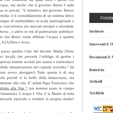
’acqua, ma anche che il governo Renzi è tutto
ua ai privati. “L’obiettivo del governo Renzi-
trella- è il consolidamento di un sistema idrico
Fondaz
uppo di multiutilities su scala interregionale e
lla concorrenza sui mercati europei e mondiali,
Inchieste
orsa , e attive in reti di partenariato pubblico-
tti che Renzi vuole affidare l’acqua a quattro
ren, A2A,Hera e Acea.
Interventi E O
 passo spedito l’iter del decreto Madia (Testo
ici locali) che prevede l’obbligo di gestire i
Documenti E M
mpresa) tramite società per azioni e reintroduce
 della rimunerazione del capitale investito.” (la
Rubriche
ndum aveva abrogato!) Tutto questo è di una
solo perché si fa beffe della democrazia, ma
Articoli
ttentato alla vita. E’ infatti Papa Francesco che
diritto alla Vita “
(un termine usato in campo
Archivio
l’eutanasia). L’acqua è Vita, è la Madre di tutta
vatizzarla equivale a vendere la propria madre!