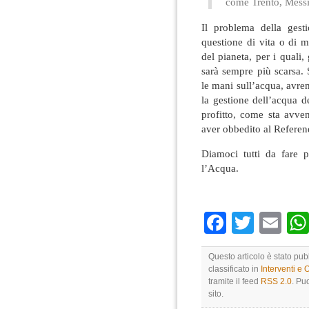
come Trento, Messi
Il problema della gest
questione di vita o di m
del pianeta, per i quali,
sarà sempre più scarsa. 
le mani sull’acqua, avrem
la gestione dell’acqua d
profitto, come sta avve
aver obbedito al Refere
Diamoci tutti da fare 
l’Acqua.
Faceboo
Twitte
Em
Questo articolo è stato pub
classificato in
Interventi e 
tramite il feed
RSS 2.0
. Pu
sito.