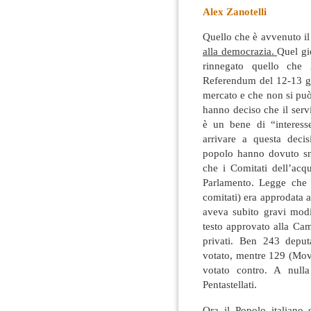
Alex Zanotelli
Quello che è avvenuto il
alla democrazia.
Quel gi
rinnegato quello che 
Referendum del 12-13 gi
mercato e che non si può
hanno deciso che il serv
è un bene di “interess
arrivare a questa decis
popolo hanno dovuto sna
che i Comitati dell’acqu
Parlamento. Legge che 
comitati) era approdata
aveva subito gravi modif
testo approvato alla Ca
privati. Ben 243 deput
votato, mentre 129 (Movi
votato contro. A null
Pentastellati.
Ora il Popolo italiano 