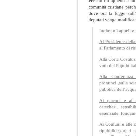
Per cui mi appello a tutt
comunità cristiane perc
dove ora la legge sull
deputati venga modificat
Inoltre mi appello:
Al Presidente dell
al Parlamento di ri
Alla Corte Costituz
voto del Popolo ita
Alla Conferenza 
pronunci ,sulla sci
pubblica dell’acqua
Ai parroci e ai s
catechesi, sensibi
essenziale, fondam
Ai Comuni e alle c
ripubblicizzare i 