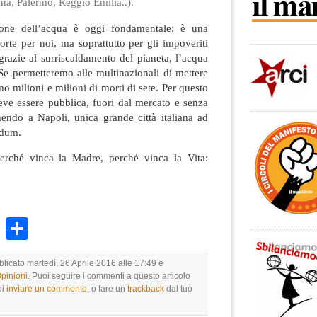
na, Palermo, Reggio Emilia..).
ione dell’acqua è oggi fondamentale: è una
orte per noi, ma soprattutto per gli impoveriti
 grazie al surriscaldamento del pianeta, l’acqua
Se permetteremo alle multinazionali di mettere
o milioni e milioni di morti di sete. Per questo
eve essere pubblica, fuori dal mercato e senza
nendo a Napoli, unica grande città italiana ad
ndum.
perché vinca la Madre, perché vinca la Vita:
k
r
ail
WhatsApp
Condividi
blicato martedì, 26 Aprile 2016 alle 17:49 e
Opinioni
. Puoi seguire i commenti a questo articolo
oi
inviare un commento
, o fare un
trackback
dal tuo