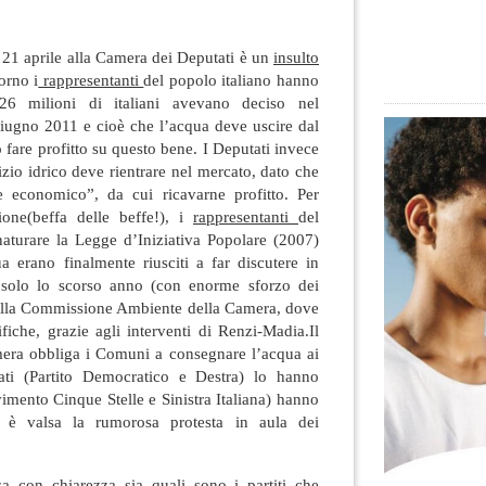
 21 aprile alla Camera dei Deputati è un
insulto
orno i
rappresentanti
del popolo italiano hanno
26 milioni di italiani avevano deciso nel
ugno 2011 e cioè che l’acqua deve uscire dal
 fare profitto su questo bene
. I Deputati invece
izio idrico deve rientrare nel mercato, dato che
e economico”, da cui ricavarne profitto. Per
ione(beffa delle beffe!), i
rappresentanti
del
turare la Legge d’Iniziativa Popolare (2007)
a erano finalmente riusciti a far discutere in
solo lo scorso anno (con enorme sforzo dei
 alla Commissione Ambiente della Camera, dove
iche, grazie agli interventi di Renzi-Madia.Il
mera obbliga i Comuni a consegnare l’acqua ai
ati (Partito Democratico e Destra) lo hanno
mento Cinque Stelle e Sinistra Italiana) hanno
a è valsa la rumorosa protesta in aula dei
sa con chiarezza sia quali sono i partiti che