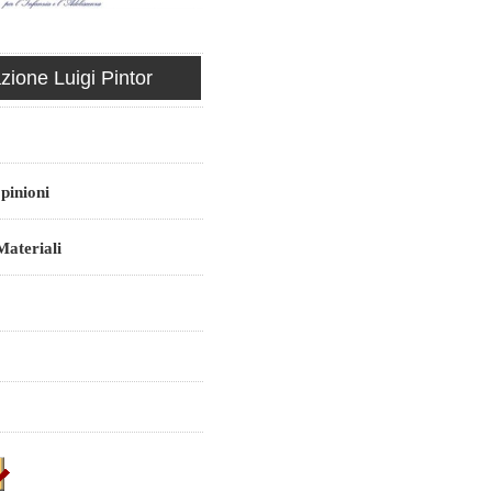
ione Luigi Pintor
pinioni
ateriali