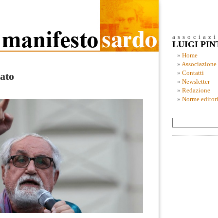
associaz
LUIGI PI
Home
Associazione
Contatti
ato
Newsletter
Redazione
Norme editori