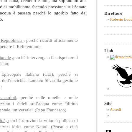
i in Italia, credenti e non, ma soprattutto alle
hé ci mobilitiamo facendo pressione sul Senato
’acqua è passata perché lo sgorbio fatto dai
Direttore
o.
Roberto Lod
a Repubblica
, perché ricordi ufficialmente
spettare il Referendum;
Link
ionale
,perché intervenga a far rispettare il
liano;
Episcopale Italiana (CEI),
perché si
a dell’enciclica Laudato Si’, sulla gestione
;
acerdoti
, perché nelle omelie e nelle
Sito
lizzino i fedeli sull’acqua come “diritto
entale, universale” (Papa Francesco)
Accedi
ittà,
perché ritrovino la volontà politica di
servizi idrici come Napoli (Penso a città