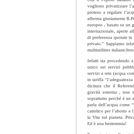
vogliono privatizzare l
proteso a regalare l’acq
afferma giustamente R.Pe
europeo , basato su un gr
internazionale, aperte a
di preferenza quotate in b
privato.” Sappiamo infa
multiutilities italiane:I
Infatti sta procedendo a
unico sui servizi pubbl
servizi a rete (acqua co
in tariffa “l’adeguatezza
dicitura che il Refere
gravità estrema , non 
soprattutto perché è un a
parla dell’acqua come “
cattolico per l’aborto e 
la Vita sul pianeta. Pri
Ed è una bestemmia!