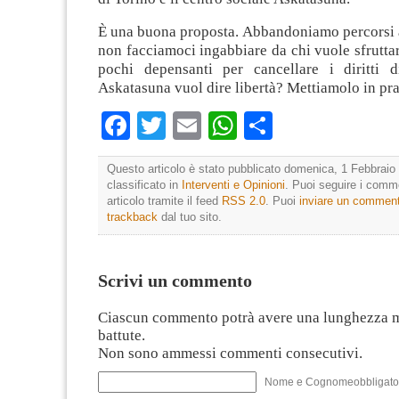
È una buona proposta. Abbandoniamo percorsi a
non facciamoci ingabbiare da chi vuole sfruttar
pochi depensanti per cancellare i diritti di
Askatasuna vuol dire libertà? Mettiamolo in pra
Facebook
Twitter
Email
WhatsApp
Condividi
Questo articolo è stato pubblicato domenica, 1 Febbraio 
classificato in
Interventi e Opinioni
. Puoi seguire i comm
articolo tramite il feed
RSS 2.0
. Puoi
inviare un commen
trackback
dal tuo sito.
Scrivi un commento
Ciascun commento potrà avere una lunghezza 
battute.
Non sono ammessi commenti consecutivi.
Nome e Cognomeobbligato