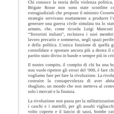
Chi conosce la storia della violenza politica
Brigate Rosse non sono state sconfitte co
extragiudiziali che propone il ministro Crosett
strategie servivano esattamente a produrre l’
generare una guerra civile simulata tra lo sta
armato, che, come ricorda Luigi Manconi
“Terroristi italiani”, reclutava i suoi membr
lavoro precario e sommerso, negli spazi perife
e della politica. L’unica funzione di quella g
consolidare e spostare ancora più a destra il
partito stato diviso in bande e sempre più in cris
Il nostro compito, il compito di chi ha una 
non vuole ripetere gli errori del ‘900, è fare c
vogliamo fare per fare la rivoluzione. La rivol
costruire la consapevolezza di aver abi
sbagliato, un mondo che non metteva al centr
solo i mercati e la finanza.
La rivoluzione non passa per la militarizzazion
i caschi e i martelli, per gli assalti vigliacc
volto coperto e il lancio di sassi, bombe car