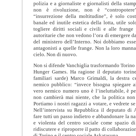
polizia e a giornaliste e giornalisti della stam
non è rivoluzione, non è “contropote
“insurrezione della moltitudine”, è solo cos
banale ed inutile estetica della lotta, utile so
togliere diritti sociali e civili e alle frang
autoritarie che non vedono l’ora di emergere d
del ministero dell’Interno. Noi dobbiamo esse
antagonisti a quelle frange. Non la loro mann
cielo. Non di nuovo.
Non si difende Vanchiglia trasformando Torino 
Hunger Games. Ha ragione il deputato torine
familiari sarde) Marco Grimaldi, la destra 
nemico pubblico: “invece bisogna spiegare ai
vero nemico numero uno è l’ineluttabile, è pe
non cambierà mai niente, che la politica non 
Portiamo i nostri ragazzi a votare, e vedrete s
Nell’intervista su Repubblica il deputato di
fare tutti un passo indietro e abbandonare la na
e violenta del centro sociale come spazio di
ridiscutere e riproporre il patto di collaborazi
di Torino e il centro sociale Askatasuna.