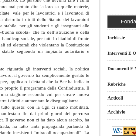
i palazzo. Le persone che devono fare i conti
nno mai potuto dire la loro su quelle materie,
tate: vale per le lavoratrici e i lavoratori di
 distrutto i diritti dello Statuto dei lavoratori
Fondaz
 stabile, per gli studenti e gli insegnanti alle
buona scuola» che fa dell’istruzione e della
Inchieste
andicap sociale, per tutti i cittadini di fronte
ali ed elettorali che violentano la Costituzione
o statale seguendo un impianto autoritario e
Interventi E O
Documenti E M
to riguarda gli interventi sociali, la politica
lavoro, il governo ha semplicemente gestito le
opee, applicato i dettami che la Bce ha indicato
Rubriche
tto proprio il programma della Confindustria. Il
i una stagione secondo cui per creare nuova
Articoli
re i diritti e aumentare le diseguaglianze.
tutto questo: con la Cgil ci siamo mobilitati,
Archivio
anifestato fin dai primi giorni del percorso
t. Il governo non ci ha dato alcun ascolto, ha
trada, ha fatto tanta propaganda parlando di
ciando inesistenti “miracoli occupazionali”. La