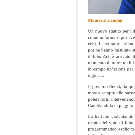
Maurizio Landini
Un nuovo statuto per i di
come un’arma e poi sven
crisi. I lavoratori prim
poi ne hanno misurato su
il Jobs Act è arrivato 
momento di trarre un bilan
in campo un’azione per ca
ingiusta.
Il governo Renzi, da quand
mosso sempre allo stess
poteri forti, intervenend
Cambiandola in peggio.
Lo ha fatto violentando 
ricatto del voto di fid
programmatico esplicito,