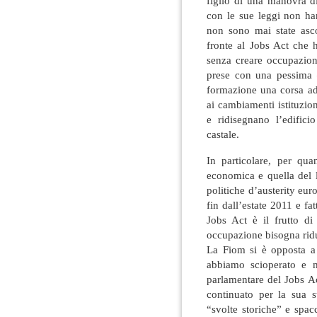
figlio di una manovra d
con le sue leggi non ha
non sono mai state ascol
fronte al Jobs Act che ha
senza creare occupazione
prese con una pessima «
formazione una corsa ad h
ai cambiamenti istituzion
e ridisegnano l’edifici
castale.
In particolare, per quan
economica e quella del 
politiche d’austerity eur
fin dall’estate 2011 e fa
Jobs Act è il frutto d
occupazione bisogna ridur
La Fiom si è opposta a 
abbiamo scioperato e m
parlamentare del Jobs Ac
continuato per la sua s
“svolte storiche” e spac