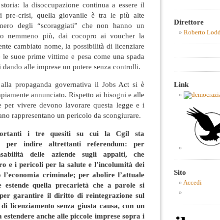
a storia: la disoccupazione continua a essere il
li pre-crisi, quella giovanile è tra le più alte
Direttore
umero degli “scoraggiati” che non hanno un
Roberto Lod
no nemmeno più, dai cocopro ai voucher la
nte cambiato nome, la possibilità di licenziare
e le suoe prime vittime e pesa come una spada
 dando alle imprese un potere senza controlli.
Link
 alla propaganda governativa il Jobs Act si è
mpiamente annunciato. Rispetto ai bisogni e alle
e per vivere devono lavorare questa legge e i
ano rappresentano un pericolo da scongiurare.
rtanti i tre quesiti su cui la Cgil sta
e per indire altrettanti referendum: per
nsabilità delle aziende sugli appalti, che
 e i pericoli per la salute e l’incolumità dei
Sito
 l’economia criminale; per abolire l’attuale
Accedi
 estende quella precarietà che a parole si
er garantire il diritto di reintegrazione sul
 di licenziamento senza giusta causa, con un
a estendere anche alle piccole imprese sopra i