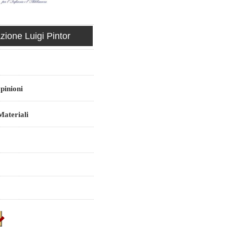
ione Luigi Pintor
pinioni
ateriali