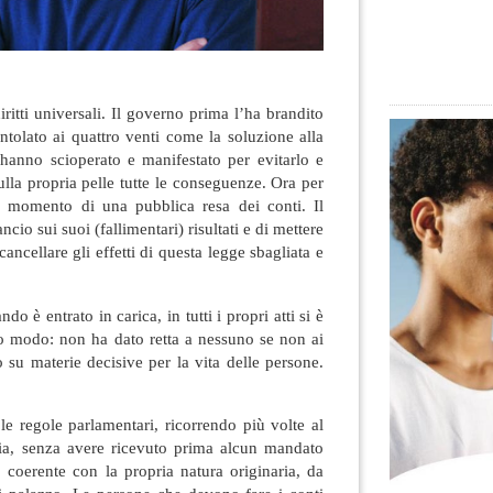
ritti universali. Il governo prima l’ha brandito
tolato ai quattro venti come la soluzione alla
a hanno scioperato e manifestato per evitarlo e
lla propria pelle tutte le conseguenze
. Ora per
il momento di una pubblica resa dei conti. Il
cio sui suoi (fallimentari) risultati e di mettere
ncellare gli effetti di questa legge sbagliata e
o è entrato in carica, in tutti i propri atti si è
o modo: non ha dato retta a nessuno se non ai
o su materie decisive per la vita delle persone.
le regole parlamentari, ricorrendo più volte al
ucia, senza avere ricevuto prima alcun mandato
 coerente con la propria natura originaria, da