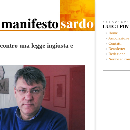
associaz
LUIGI PI
Home
Associazione
Contatti
ontro una legge ingiusta e
Newsletter
Redazione
Norme editori