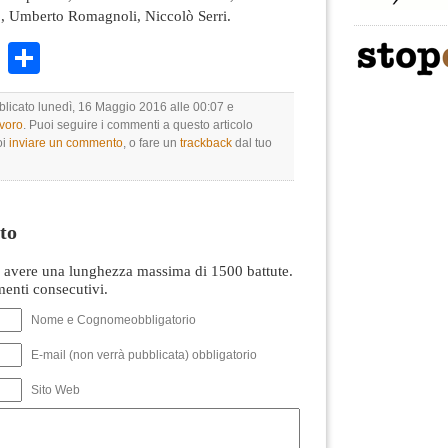
o, Umberto Romagnoli, Niccolò Serri.
k
r
ail
WhatsApp
Condividi
bblicato lunedì, 16 Maggio 2016 alle 00:07 e
avoro
. Puoi seguire i commenti a questo articolo
oi
inviare un commento
, o fare un
trackback
dal tuo
to
avere una lunghezza massima di 1500 battute.
nti consecutivi.
Nome e Cognomeobbligatorio
E-mail (non verrà pubblicata) obbligatorio
Sito Web