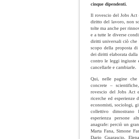
cinque dipendenti.
Il rovescio del Jobs Act
diritto del lavoro, non s
tolte ma anche per rinnova
e a tutte le diverse cond
diritti universali ciò ch
scopo della proposta di 
dei diritti elaborata dal
contro le leggi ingiuste
cancellarle e cambiarle.
Qui, nelle pagine che
concrete – scientifich
rovescio del Jobs Act e
ricerche ed esperienze d
economisti, sociologi, gi
collettivo dimostrano
esperienza persone alt
anagrafe: perciò un gran
Marta Fana, Simone Fan
Dario Guarascio, Elena