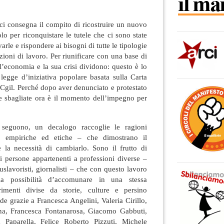
 ci consegna il compito di ricostruire un nuovo
olo per riconquistare le tutele che ci sono state
rle e rispondere ai bisogni di tutte le tipologie
izioni di lavoro. Per riunificare con una base di
e l’economia e la sua crisi dividono: questo è lo
legge d’iniziativa popolare basata sulla Carta
la Cgil. Perché dopo aver denunciato e protestato
 e sbagliate ora è il momento dell’impegno per
 seguono, un decalogo raccoglie le ragioni
e, empiriche ed etiche – che dimostrano il
 la necessità di cambiarlo. Sono il frutto di
i persone appartenenti a professioni diverse –
uslavoristi, giornalisti – che con questo lavoro
 la possibilità d’accomunare in una stessa
rimenti divise da storie, culture e persino
de grazie a Francesca Angelini, Valeria Cirillo,
a, Francesca Fontanarosa, Giacomo Gabbuti,
 Paparella, Felice Roberto Pizzuti, Michele