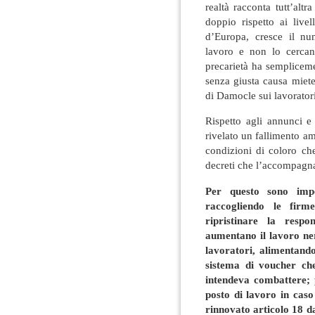
realtà racconta tutt’altr
doppio rispetto ai livel
d’Europa, cresce il n
lavoro e non lo cerca
precarietà ha sempliceme
senza giusta causa miet
di Damocle sui lavoratori
Rispetto agli annunci e
rivelato un fallimento a
condizioni di coloro ch
decreti che l’accompagn
Per questo sono impo
raccogliendo le firm
ripristinare la respo
aumentano il lavoro nero
lavoratori, alimentando
sistema di voucher che
intendeva combattere; p
posto di lavoro in caso
rinnovato articolo 18 d