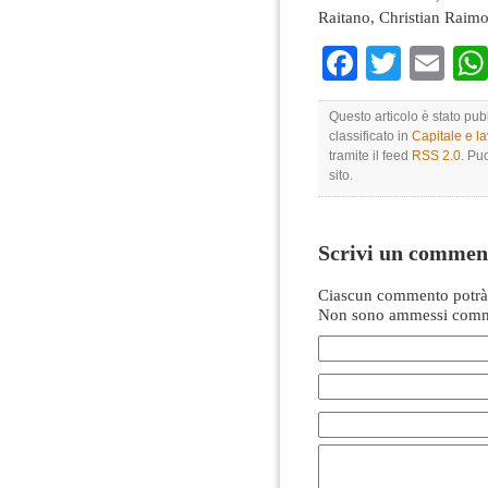
Raitano, Christian Raim
Faceboo
Twitte
Em
Questo articolo è stato pu
classificato in
Capitale e l
tramite il feed
RSS 2.0
. Pu
sito.
Scrivi un commen
Ciascun commento potrà 
Non sono ammessi comme