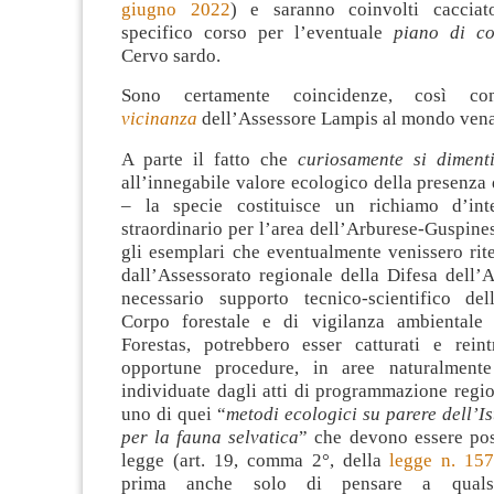
giugno 2022
) e saranno coinvolti cacciato
specifico corso per l’eventuale
piano di co
Cervo sardo.
Sono certamente coincidenze, così c
vicinanza
dell’Assessore Lampis al mondo vena
A parte il fatto che
curiosamente si diment
all’innegabile valore ecologico della presenza
– la specie costituisce un richiamo d’inte
straordinario per l’area dell’Arburese-Guspines
gli esemplari che eventualmente venissero rit
dall’Assessorato regionale della Difesa dell’
necessario supporto tecnico-scientifico dell’
Corpo forestale e di vigilanza ambientale 
Forestas, potrebbero esser catturati e reint
opportune procedure, in aree naturalment
individuate dagli atti di programmazione regiona
uno di quei “
metodi ecologici su parere dell’Is
per la fauna selvatica
” che devono essere pos
legge (art. 19, comma 2°, della
legge n. 157
prima anche solo di pensare a qualsi