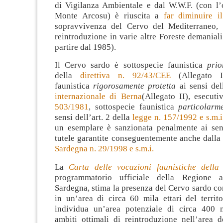
di Vigilanza Ambientale e dal W.W.F. (con l’o
Monte Arcosu) è riuscita a
far diminuire il
sopravvivenza del Cervo del Mediterraneo, 
reintroduzione in varie altre Foreste demaniali
partire dal 1985).
Il Cervo sardo è sottospecie faunistica
prio
della
direttiva n. 92/43/CEE
(Allegato II
faunistica
rigorosamente protetta
ai sensi de
internazionale di Berna
(Allegato II), esecut
503/1981
, sottospecie faunistica
particolarm
sensi dell’art. 2 della
legge n. 157/1992 e s.m.i
un esemplare è sanzionata penalmente ai sensi
tutele garantite conseguentemente anche dall
Sardegna n. 29/1998 e s.m.i.
La
Carta delle vocazioni faunistiche della
programmatorio ufficiale della Regione 
Sardegna, stima la presenza del Cervo sardo c
in un’area di circa 60 mila ettari del territ
individua un’area potenziale di circa 400 m
ambiti ottimali di reintroduzione nell’area 