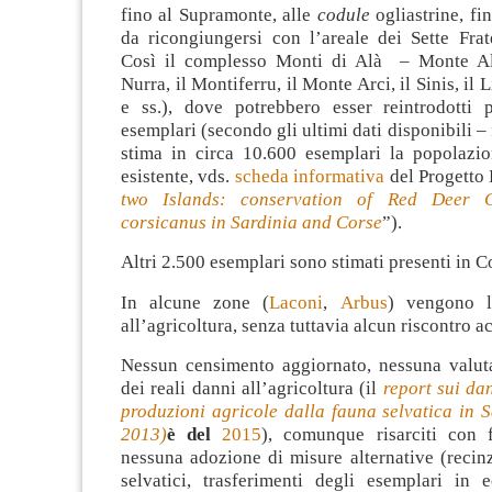
fino al Supramonte, alle
codule
ogliastrine, fi
da ricongiungersi con l’areale dei Sette Frat
Così il complesso Monti di Alà – Monte Alb
Nurra, il Montiferru, il Monte Arci, il Sinis, il
e ss.), dove potrebbero esser reintrodotti
esemplari (secondo gli ultimi dati disponibili –
stima in circa 10.600 esemplari la popolazi
esistente, vds.
scheda informativa
del Progetto 
two Islands: conservation of Red Deer C
corsicanus in Sardinia and Corse
”).
Altri 2.500 esemplari sono stimati presenti in C
In alcune zone (
Laconi
,
Arbus
) vengono l
all’agricoltura, senza tuttavia alcun riscontro ac
Nessun censimento aggiornato, nessuna valut
dei reali danni all’agricoltura (il
report sui dan
produzioni agricole dalla fauna selvatica in 
2013)
è del
2015
), comunque risarciti con f
nessuna adozione di misure alternative (recinz
selvatici, trasferimenti degli esemplari in 