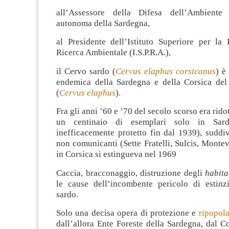
all’Assessore della Difesa dell’Ambiente
autonoma della Sardegna,
al Presidente dell’Istituto Superiore per la 
Ricerca Ambientale (I.S.P.R.A.),
il Cervo sardo (
Cervus elaphus corsicanus
) è
endemica della Sardegna e della Corsica de
(
Cervus elaphus
).
Fra gli anni ’60 e ’70 del secolo scorso era rido
un centinaio di esemplari solo in Sard
inefficacemente protetto fin dal 1939), suddivi
non comunicanti (Sette Fratelli, Sulcis, Monte
in Corsica si estingueva nel 1969
Caccia, bracconaggio, distruzione degli
habita
le cause dell’incombente pericolo di estin
sardo.
Solo una decisa opera di protezione e
ripopol
dall’allora Ente Foreste della Sardegna, dal C