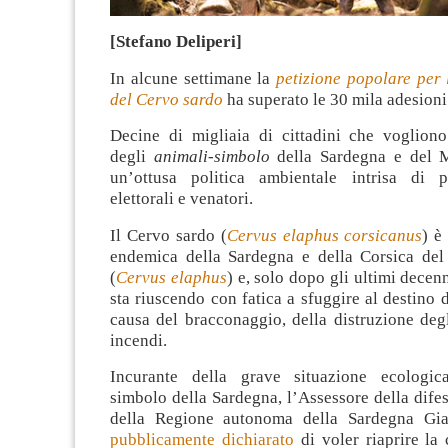
[Stefano Deliperi]
In alcune settimane la
petizione popolare per 
del Cervo sardo
ha superato le 30 mila adesioni
Decine di migliaia di cittadini che voglion
degli
animali-simbolo
della Sardegna e del M
un’ottusa politica ambientale intrisa di p
elettorali e venatori.
Il Cervo sardo (
Cervus elaphus corsicanus
) è
endemica della Sardegna e della Corsica de
(
Cervus elaphus
) e, solo dopo gli ultimi decen
sta riuscendo con fatica a sfuggire al destino d
causa del bracconaggio, della distruzione deg
incendi.
Incurante della grave situazione ecologica
simbolo della Sardegna, l’Assessore della dife
della Regione autonoma della Sardegna G
pubblicamente dichiarato
di voler riaprire la