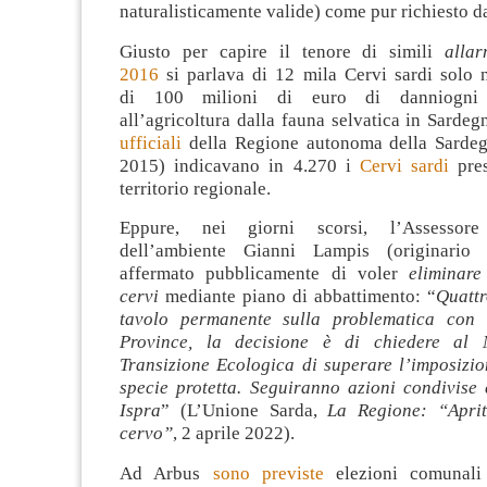
naturalisticamente valide) come pur richiesto da
Giusto per capire il tenore di simili
allar
2016
si parlava di 12 mila Cervi sardi solo n
di 100 milioni di euro di danniogni 
all’agricoltura dalla fauna selvatica in Sarde
ufficiali
della Regione autonoma della Sardeg
2015) indicavano in 4.270 i
Cervi sardi
pres
territorio regionale.
Eppure, nei giorni scorsi, l’Assessore
dell’ambiente Gianni Lampis (originario
affermato pubblicamente di voler
eliminare
cervi
mediante piano di abbattimento: “
Quatt
tavolo permanente sulla problematica con
Province, la decisione è di chiedere al M
Transizione Ecologica di superare l’imposizio
specie protetta. Seguiranno azioni condivise 
Ispra
” (L’Unione Sarda,
La Regione: “Aprit
cervo”
, 2 aprile 2022).
Ad Arbus
sono previste
elezioni comunali 