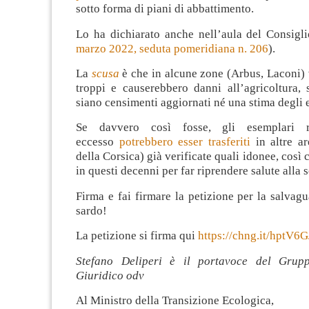
sotto forma di piani di abbattimento.
Lo ha dichiarato anche nell’aula del Consigli
marzo 2022, seduta pomeridiana n. 206
).
La
scusa
è che in alcune zone (Arbus, Laconi)
troppi e causerebbero danni all’agricoltura,
siano censimenti aggiornati né una stima degli 
Se davvero così fosse, gli esemplari ri
eccesso
potrebbero esser trasferiti
in altre ar
della Corsica) già verificate quali idonee, così 
in questi decenni per far riprendere salute alla 
Firma e fai firmare la petizione per la salvag
sardo!
La petizione si firma qui
https://chng.it/hptV6
Stefano Deliperi è il portavoce del Grupp
Giuridico odv
Al Ministro della Transizione Ecologica,