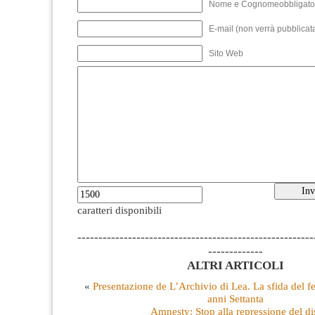
Nome e Cognomeobbligato
E-mail (non verrà pubblicata
Sito Web
caratteri disponibili
--------------------------------------------------------
-------------
ALTRI ARTICOLI
«
Presentazione de L’Archivio di Lea. La sfida del 
anni Settanta
Amnesty: Stop alla repressione del di