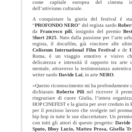
come capitale europea del cinema in
dell’attivismo culturale.
A conquistare la giuria del festival è sta
“
PROFONDO NERO
” del regista sardo
Robert
da
Francesco pili
, insignito del premio
Bes
Short 2025
. Nato dalla passione per l’arte urb
regista, il docufilm, già vincitore alle ulti
Coliseum International Film Festival
e de
Roma, è un viaggio emotivo e visivo ch
delicatezza e intensità il rapporto tra arte 
mentale, attraverso la testimonianza autentic
writer sardo
Davide Lai
, in arte
NERO
.
«Questo riconoscimento mi ha profondamente
dichiarato
Roberto Pili
nel ricevere il prem
ringraziare di cuore Giulia, l’intera organiz
HOP CINEFEST e la giuria per aver creduto in 
per il prezioso lavoro che svolgete nel promu
hip hop in tutte le sue sfaccettature. Un premi
con tutti gli attori di questo progetto:
Davide
Sputo, Bboy Lucio, Matteo Prosa, Gisella T