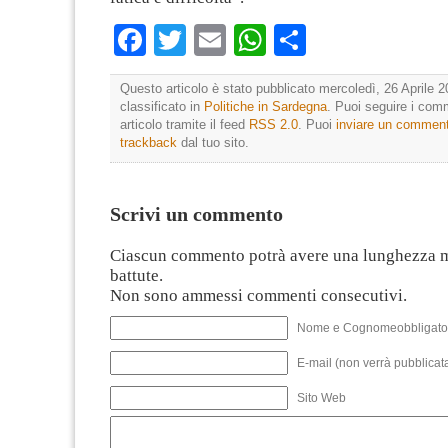
Facebook
Twitter
Email
WhatsApp
Condividi
Questo articolo è stato pubblicato mercoledì, 26 Aprile 2
classificato in
Politiche in Sardegna
. Puoi seguire i com
articolo tramite il feed
RSS 2.0
. Puoi
inviare un commen
trackback
dal tuo sito.
Scrivi un commento
Ciascun commento potrà avere una lunghezza 
battute.
Non sono ammessi commenti consecutivi.
Nome e Cognomeobbligato
E-mail (non verrà pubblicata
Sito Web