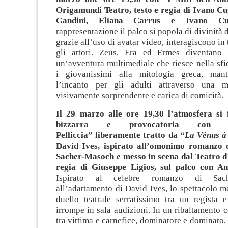
Origamundi Teatro, testo e regia di Ivano C
Gandini, Eliana Carrus e Ivano Cug
rappresentazione il palco si popola di divinità 
grazie all’uso di avatar video, interagiscono in
gli attori. Zeus, Era ed Ermes diventano p
un’avventura multimediale che riesce nella sfi
i giovanissimi alla mitologia greca, mant
l’incanto per gli adulti attraverso una 
visivamente sorprendente e carica di comicità.
Il 29 marzo alle ore 19,30 l’atmosfera si 
bizzarra e provocatoria con 
Pelliccia”
liberamente tratto da “
La Vénus à 
David Ives, ispirato all’omonimo romanzo 
Sacher-Masoch e messo in scena dal Teatro d
regia di Giuseppe Ligios, sul palco con An
Ispirato al celebre romanzo di Sac
all’adattamento di David Ives, lo spettacolo m
duello teatrale serratissimo tra un regista e
irrompe in sala audizioni. In un ribaltamento c
tra vittima e carnefice, dominatore e dominato, 