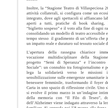
Inoltre, la “Stagione Teatro di Villaspeciosa 
attività collaterali, si configura come un ecos
integrato, dove agli spettacoli si affiancano la
aperti a tutti, pratiche di book sharing, l
“biglietto sospeso” e il voto alla fine di ogni 
consolidando un modello di teatro accessibile 
tempo stesso il gradimento di un’offerta che 
un impatto reale e duraturo sul tessuto sociale de
L’apertura della rassegna chiarisce imm
vocazione multidisciplinare della Stagione
progetto “Semi di Speranza” e l’incontro 
Sociale”: un connubio tra fotogiornalismo e p
lega la solidarietà verso le missioni i
sensibilizzazione sulle emergenze umanitarie in
benessere femminile, trasformando il foyer d
Carta in uno spazio di riflessione civile. Uno s
si evolve il primo marzo in un’indagine intima
della memoria con “Il Filo di Teseo”, d
dell’Alzheimer viene indagato attraverso la le
familiare. Si approda poi l’8 marzo alla forza 