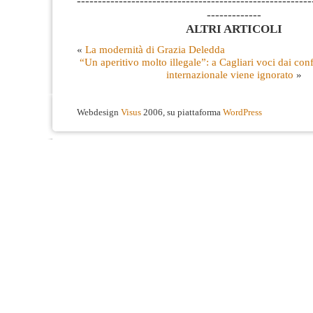
--------------------------------------------------------
-------------
ALTRI ARTICOLI
«
La modernità di Grazia Deledda
“Un aperitivo molto illegale”: a Cagliari voci dai confli
internazionale viene ignorato
»
Webdesign
Visus
2006, su piattaforma
WordPress