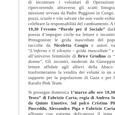
di incontrare i volontari di Operazion
ripercorrendo attraverso gli scatti fotogra
missione avviata da Padre Puggioni in Congo.
pozzi, scuole e vite salvate che non vuole esibi
celebrare la responsabilità del cambiamento. A 
19,30 l’evento “Parole per il Sociale”
dar
poesia d’impegno civile tra letture e incontri
Protagoniste le grida inascoltate del popo
raccolte da
Nicoletta Congiu
e autori va
“
L’inferno e il silenzio – grida inascoltate”
e 
all’universo femminile di
Brice Grudina
in “
donna”
. Gli incontri, moderati da Giusepp
letture affidate agli allievi della Abac
trasformeranno la vendita dei volumi in un a
supporto per la popolazione di Gaza e per le
Karalis Pink Team.
Si prosegue domenica
1°marzo alle ore 19,30 
Teseo” di Fabrizio Carta, regia di Andrea S
da Quinte Emotive. Sul palco Cristina Pill
Pusceddu, Alessandro Piga e Fabrizio Carta
affronta con estrema delicatezza il tema d