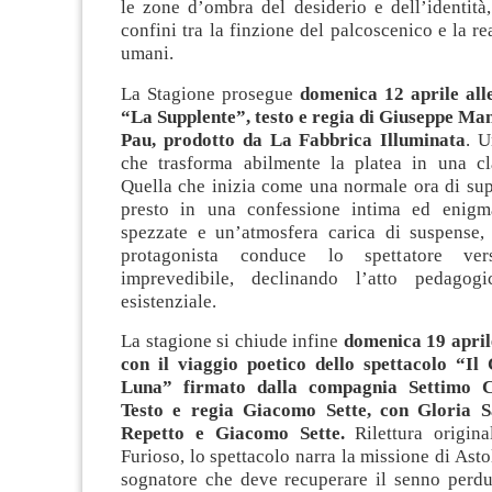
le zone d’ombra del desiderio e dell’identità
confini tra la finzione del palcoscenico e la re
umani.
La Stagione prosegue
domenica 12 aprile all
“La Supplente”,
testo e regia di Giuseppe Ma
Pau, prodotto da La Fabbrica Illuminata
. 
che trasforma abilmente la platea in una cla
Quella che inizia come una normale ora di sup
presto in una confessione intima ed enigma
spezzate e un’atmosfera carica di suspense, 
protagonista conduce lo spettatore ve
imprevedibile, declinando l’atto pedagog
esistenziale.
La stagione si chiude infine
domenica 19 aprile
con il viaggio poetico dello spettacolo “Il 
Luna” firmato dalla compagnia
Settimo 
Testo e regia Giacomo Sette, con Gloria S
Repetto e Giacomo Sette.
Rilettura origin
Furioso, lo spettacolo narra la missione di Ast
sognatore che deve recuperare il senno perdu