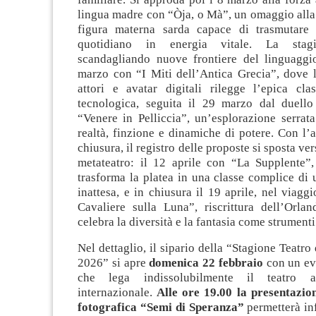
lingua madre con “Òja, o Mà”, un omaggio alla 
figura materna sarda capace di trasmutare 
quotidiano in energia vitale. La stag
scandagliando nuove frontiere del linguaggi
marzo con “I Miti dell’Antica Grecia”, dove l
attori e avatar digitali rilegge l’epica cla
tecnologica, seguita il 29 marzo dal duello
“Venere in Pelliccia”, un’esplorazione serrata
realtà, finzione e dinamiche di potere. Con l’a
chiusura, il registro delle proposte si sposta vers
metateatro: il 12 aprile con “La Supplente”
trasforma la platea in una classe complice di
inattesa, e in chiusura il 19 aprile, nel viaggi
Cavaliere sulla Luna”, riscrittura dell’Orla
celebra la diversità e la fantasia come strumenti
Nel dettaglio, il sipario della “Stagione Teatro
2026” si apre
domenica 22
febbraio
con un ev
che lega indissolubilmente il teatro al
internazionale.
Alle ore 19.00 la presentazio
fotografica “Semi di Speranza”
permetterà inf