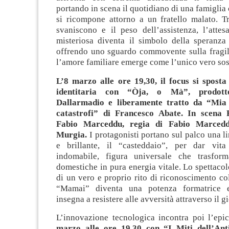
portando in scena il quotidiano di una famiglia 
si ricompone attorno a un fratello malato. 
svaniscono e il peso dell’assistenza, l’attes
misteriosa diventa il simbolo della speranza 
offrendo uno sguardo commovente sulla fragi
l’amore familiare emerge come l’unico vero so
L’8 marzo alle ore 19,30, il focus si sposta
identitaria con “Òja, o Mà”,
prodott
Dallarmadio e l
iberamente tratto da “Mia
catastrofi” di Francesco Abate. In scena 
Fabio Marceddu, regia di Fabio Marcedd
Murgia.
I protagonisti portano sul palco una l
e brillante, il “casteddaio”, per dar vi
indomabile, figura universale che trasform
domestiche in pura energia vitale. Lo spettacol
di un vero e proprio rito di riconoscimento col
“Mamai” diventa una potenza formatrice e
insegna a resistere alle avversità attraverso il gi
L’innovazione tecnologica incontra poi l’ep
marzo alle ore 19,30 con “I Miti dell’Ant