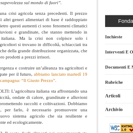
sapevolezza sul mondo di fuori”.
 una crisi agricola senza precedenti. Il prezzo
 di altri generi alimentari di base è raddoppiato
Fondaz
Dietro questi aumenti ci sono fenomeni climatici
lluvioni e grandinate, che stanno mettendo in
Inchieste
a italiana. Ma la crisi non colpisce solo i
icoltori si trovano in difficoltà, schiacciati tra
giche della grande distribuzione organizzata, che
Interventi E O
ro prodotti a prezzi irrisori.
Documenti E M
rgenza e costruire un’alleanza tra agricoltori e
pate per il futuro,
abbiamo lanciato martedì 19
 campagna: “Il Giusto Prezzo”.
Rubriche
 L’agricoltura italiana sta affrontando una
Articoli
iccità, ondate di calore, grandinate e alluvioni
romettendo raccolti e coltivazioni. Dobbiamo
Archivio
 e, per farlo, è necessario promuovere una
uovo sistema agricolo che sia resiliente e
nte ed ecologicamente.