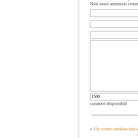
Non sono ammessi comme
caratteri disponibili
------------------------------
«
Un corteo antifascista 