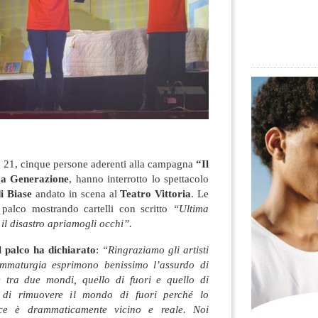
re 21, cinque persone aderenti alla campagna
“Il
ma Generazione
, hanno interrotto lo spettacolo
i Biase
andato in scena al
Teatro Vittoria
. Le
 palco mostrando cartelli con scritto
“Ultima
il disastro apriamogli occhi”.
l palco ha dichiarato
:
“Ringraziamo gli artisti
mmaturgia esprimono benissimo l’assurdo di
e tra due mondi, quello di fuori e quello di
 di rimuovere il mondo di fuori perché lo
vece è drammaticamente vicino e reale. Noi