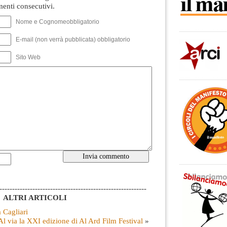
nti consecutivi.
Nome e Cognomeobbligatorio
E-mail (non verrà pubblicata) obbligatorio
Sito Web
----------------------------------------------------------
ALTRI ARTICOLI
a Cagliari
Al via la XXI edizione di Al Ard Film Festival
»