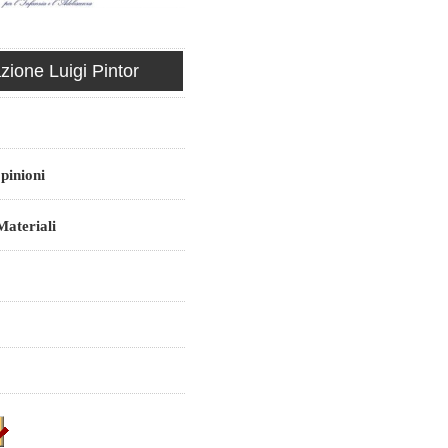
ione Luigi Pintor
pinioni
ateriali