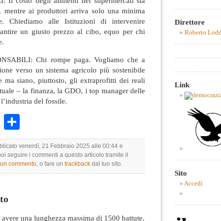
l costo degli alimenti nei supermercati sta
e, mentre ai produttori arriva solo una minima
e. Chiediamo alle Istituzioni di intervenire
Direttore
ntire un giusto prezzo al cibo, equo per chi
Roberto Lod
e.
SABILI: Chi rompe paga. Vogliamo che a
zione verso un sistema agricolo più sostenibile
 ma siano, piuttosto, gli extraprofitti dei reali
Link
attuale – la finanza, la GDO, i top manager delle
l’industria del fossile.
k
r
ail
WhatsApp
Condividi
bblicato venerdì, 21 Febbraio 2025 alle 00:44 e
uoi seguire i commenti a questo articolo tramite il
e un commento
, o fare un
trackback
dal tuo sito.
Sito
Accedi
to
avere una lunghezza massima di 1500 battute.