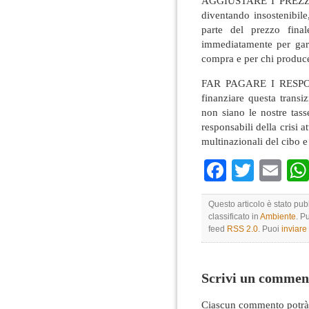
AGGIUSTARE I PREZZI: I
diventando insostenibil
parte del prezzo final
immediatamente per gara
compra e per chi produc
FAR PAGARE I RESPON
finanziare questa transi
non siano le nostre tasse
responsabili della crisi 
multinazionali del cibo e 
Faceboo
Twitte
Em
Questo articolo è stato pu
classificato in
Ambiente
. P
feed
RSS 2.0
. Puoi
inviar
Scrivi un commen
Ciascun commento potrà 