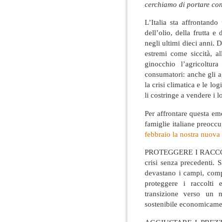
cerchiamo di portare con
L’Italia sta affrontando
dell’olio, della frutta e
negli ultimi dieci anni. 
estremi come siccità, a
ginocchio l’agricoltur
consumatori: anche gli agr
la crisi climatica e le lo
li costringe a vendere i lo
Per affrontare questa eme
famiglie italiane preoccu
febbraio la nostra nuova
PROTEGGERE I RACCOLTI:
crisi senza precedenti. S
devastano i campi, comp
proteggere i raccolti
transizione verso un n
sostenibile economicame