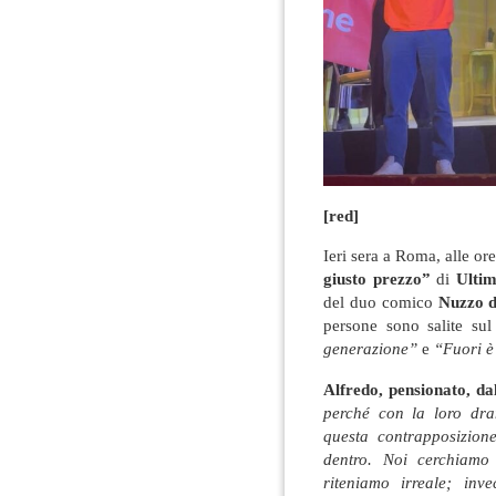
[red]
Ieri sera a Roma, alle o
giusto prezzo”
di
Ulti
del duo comico
Nuzzo d
persone sono salite sul
generazione”
e
“Fuori è 
Alfredo, pensionato, da
perché con la loro dra
questa contrapposizion
dentro. Noi cerchiamo
riteniamo irreale; in