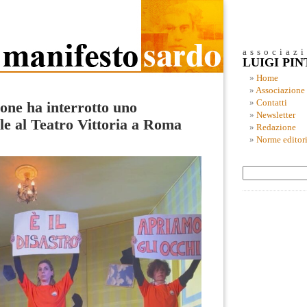
associaz
LUIGI PI
Home
Associazione
Contatti
one ha interrotto uno
Newsletter
ale al Teatro Vittoria a Roma
Redazione
Norme editori