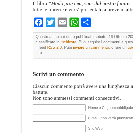
Il libro
“Modo proximo, voci dal nostro futuro”
tutte le librerie e verrà presentato a breve in alt
Facebook
Twitter
Email
WhatsApp
Condividi
Questo articolo è stato pubblicato sabato, 16 Ottobre 20
classificato in
Inchieste
. Puoi seguire i commenti a quest
il feed
RSS 2.0
. Puoi
inviare un commento
, o fare un
tr
sito.
Scrivi un commento
Ciascun commento potrà avere una lunghezza 
battute.
Non sono ammessi commenti consecutivi.
Nome e Cognomeobbligato
E-mail (non verrà pubblicata
Sito Web