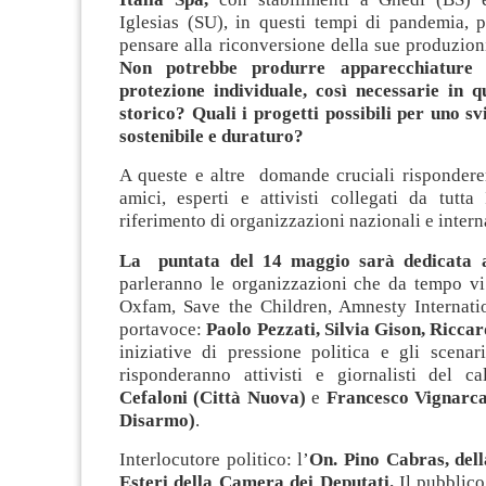
Iglesias (SU), in questi tempi di pandemia, p
pensare alla riconversione della sue produzio
Non potrebbe produrre apparecchiature 
protezione individuale, così necessarie in
storico?
Quali i progetti possibili per uno sv
sostenibile e duraturo?
A queste e altre domande cruciali rispondere
amici, esperti e attivisti collegati da tutta 
riferimento di organizzazioni nazionali e intern
La puntata del 14 maggio sarà dedicata a
parleranno le organizzazioni che da tempo v
Oxfam, Save the Children, Amnesty Internatio
portavoce:
Paolo Pezzati, Silvia Gison, Ricca
iniziative di pressione politica e gli scenari
risponderanno attivisti e giornalisti del c
Cefaloni (Città Nuova)
e
Francesco Vignarca
Disarmo)
.
Interlocutore politico: l’
On. Pino Cabras, del
Esteri della Camera dei Deputati.
Il pubblico