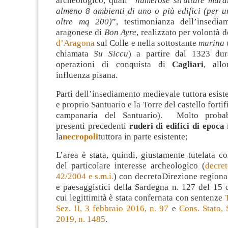
archeologico, quali “
numerose strutture murar
almeno 8 ambienti di uno o più edifici (per u
oltre mq 200)
”, testimonianza dell’insedia
aragonese di
Bon Ayre
, realizzato per volontà 
d’Aragona
sul Colle e nella sottostante
marina
chiamata
Su Siccu
) a partire dal 1323 dur
operazioni di conquista di
Cagliari
, all
influenza pisana.
Parti dell’insediamento medievale tuttora esiste
e proprio Santuario e la Torre del castello fortif
campanaria del Santuario). Molto probab
presenti precedenti
ruderi di edifici di epoc
la
necropoli
tuttora in parte esistente;
L’area è stata, quindi, giustamente tutelata c
del particolare interesse archeologico (
decret
42/2004 e s.m.i.
) con decretoDirezione regional
e paesaggistici della Sardegna n. 127 del 15 
cui legittimità è stata confernata con sentenze
Sez. II, 3 febbraio 2016, n. 97
e
Cons. Stato,
2019, n. 1485
.