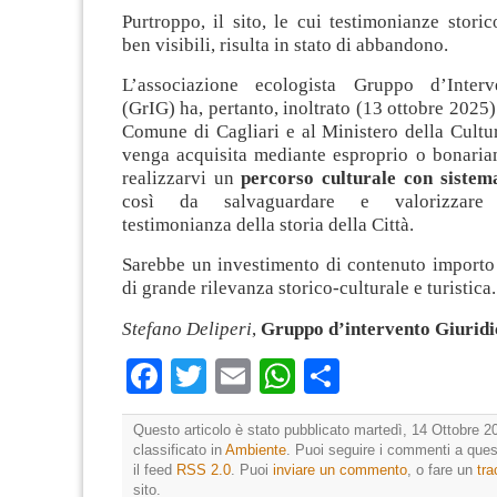
Purtroppo, il sito, le cui testimonianze storic
ben visibili, risulta in stato di abbandono.
L’associazione ecologista Gruppo d’Interv
(GrIG) ha, pertanto, inoltrato (13 ottobre 2025)
Comune di Cagliari e al Ministero della Cultu
venga acquisita mediante esproprio o bonariam
realizzarvi un
percorso culturale con sistem
così da salvaguardare e valorizzare 
testimonianza della storia della Città.
Sarebbe un investimento di contenuto importo 
di grande rilevanza storico-culturale e turistica.
Stefano Deliperi
,
Gruppo d’intervento Giurid
Facebook
Twitter
Email
WhatsApp
Condividi
Questo articolo è stato pubblicato martedì, 14 Ottobre 2
classificato in
Ambiente
. Puoi seguire i commenti a quest
il feed
RSS 2.0
. Puoi
inviare un commento
, o fare un
tr
sito.