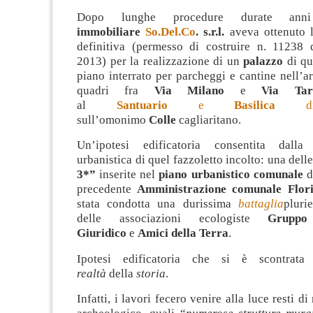
Dopo lunghe procedure durate a
immobiliare
So.Del.Co
. s.r.l.
aveva ottenuto l
definitiva (permesso di costruire n. 11238
2013) per la realizzazione di un
palazzo
di qu
piano interrato per parcheggi e cantine nell’a
quadri fra
Via Milano
e
Via Tar
al
Santuario
e
Basilica
d
sull’omonimo
Colle
cagliaritano.
Un’ipotesi edificatoria consentita dalla c
urbanistica di quel fazzoletto incolto: una dell
3*”
inserite nel
piano urbanistico comunale
d
precedente
Amministrazione comunale Flori
stata condotta una durissima
battaglia
pluri
delle associazioni ecologiste
Gruppo
Giuridico
e
Amici della Terra
.
Ipotesi edificatoria che si è scontra
realtà
della
storia
.
Infatti, i lavori fecero venire alla luce resti di